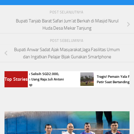
POST SELANJUTNYA
Bupati Tanjab Barat Safari Jum’at Berkah di Masjid Nurul
Huda Desa Mekar Tanjung
POST SEBELUMNYA
Bupati Anwar Sadat Ajak Masyarakat,Jaga Fasilitas Umum
dan Ingatkan Pelajar Bijak Gunakan Smartphone
KPK Temukan Selisih SGD2.000,
Tragis! Pemain Yala FC Tewa
Top Stories
Pengembalian Uang Raja Juli Antoni
Petir Saat Bertanding di Thai
Belum Lengkap