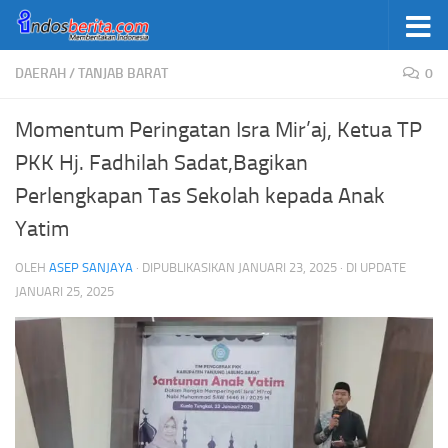
Skip to content
DAERAH
/
TANJAB BARAT
0
Momentum Peringatan Isra Mir’aj, Ketua TP
PKK Hj. Fadhilah Sadat,Bagikan
Perlengkapan Tas Sekolah kepada Anak
Yatim
OLEH
ASEP SANJAYA
· DIPUBLIKASIKAN
JANUARI 23, 2025
· DI UPDATE
JANUARI 25, 2025