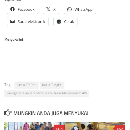
Facebook
X
WhatsApp
Surat elektronik
Cetak
Menyukai ini:
Tag:
Ketua TP PKK
Kuala Tungkal
Peringatan Hari Isra Mi'raj Nabi Besar Muhammad SAW
MUNGKIN ANDA JUGA MENYUKAI
0
0