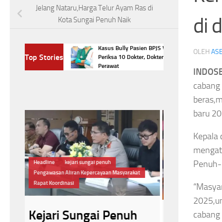
Jelang Nataru,Harga Telur Ayam Ras di
di 
Kota Sungai Penuh Naik
bus Setiap Hari?
Kasus Bully Pasien BPJS Viral, KKI
OLEH
ASE
Top Stories
ng Terjadi pada
Periksa 10 Dokter, Dokter Gigi, dan
Perawat
INDOSB
cabang 
beras,m
baru 2
Kepala 
mengata
Penuh-K
at
#Jaga Kesehatan
Headline
#BPJS Kesehatan
“Masyar
Jaga Kesehatan Mata
Manfaat Makan Telur
Ikatan Dokter Ind
2025,un
cabang 
Rutin Makan Telur