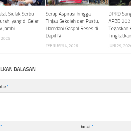
kat Siulak Serbu
Serap Aspirasi hingga
DPRD Sung
urah, yang di Gelar
Tinjau Sekolah dan Pustu,
APBD 202
v Jambi
Hamdani Gaspol Reses di
Tegaskan
Dapil IV
Tingkatka
 2025
FEBRUARI 4, 2026
JUNI 29, 202
ALKAN BALASAN
ntar
*
a
*
Email
*