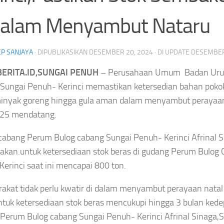
dalam Menyambut Nataru
Kejari Sungai Penuh B
P SANJAYA
· DIPUBLIKASIKAN
DESEMBER 20, 2024
· DI UPDATE
DESEMBER
Smash Semangat Kemerdekaan! Bupati
Kerukunan, Libatkan T
Cup III Resmi Menghangatkan HUT RI
hingga Aparat Keaman
ERITA.ID,SUNGAI PENUH
– Perusahaan Umum Badan Urus
Sungai Penuh- Kerinci memastikan ketersedian bahan pokok
inyak goreng hingga gula aman dalam menyambut perayaan
025 mendatang.
cabang Perum Bulog cabang Sungai Penuh- Kerinci Afrinal 
kan.untuk ketersediaan stok beras di gudang Perum Bulog
erinci saat ini mencapai 800 ton.
Headline
Antar OPD
Bupati Cup III
Headline
akat tidak perlu kwatir di dalam menyambut perayaan natal
onesia
Nakes
Semarak HUT RI
tuk ketersediaan stok beras mencukupi hingga 3 bulan kede
Perum Bulog cabang Sungai Penuh- Kerinci Afrinal Sinaga,