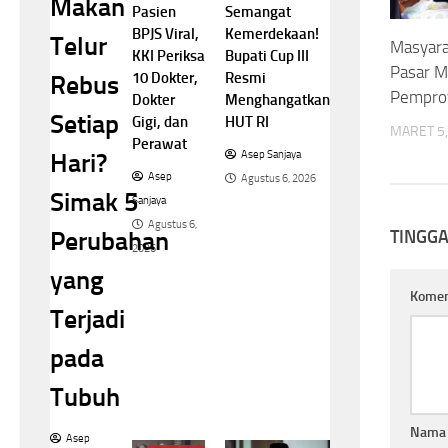
Makan
Semangat
Pasien
Kemerdekaan!
BPJS Viral,
Telur
Masyara
Bupati Cup III
KKI Periksa
Pasar M
Resmi
10 Dokter,
Rebus
Pempro
Menghangatkan
Dokter
Setiap
HUT RI
Gigi, dan
MARET 5,
Perawat
Hari?
Asep Sanjaya
Asep
Agustus 6, 2026
Simak 5
Sanjaya
Agustus 6,
TINGG
Perubahan
2026
yang
Kome
Terjadi
pada
Tubuh
Nam
Asep