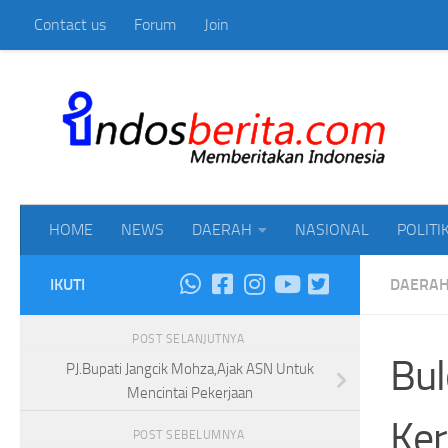
Contact us
Forum
Join
Skip to content
Mem
HOME
NEWS
DAERAH
NASIONAL
POLITI
IKUTI
DAERA
POST SELANJUTNYA
Bul
PJ.Bupati Jangcik Mohza,Ajak ASN Untuk
Mencintai Pekerjaan
Ker
POST SEBELUMNYA