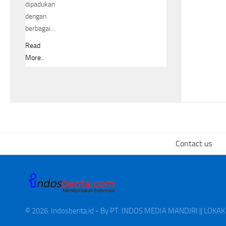
dipadukan
dengan
berbagai…
Read
More..
Contact us
© 2026. Indosberita.id - By PT. INDOS MEDIA MANDIRI || LOK