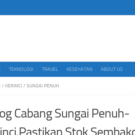
beritakan Indonesia
K
TEKNOLOGI
TRAVEL
KESEHATAN
ABOUT US
H
/
KERINCI
/
SUNGAI PENUH
og Cabang Sungai Penuh-
inci,Pastikan Stok Semba