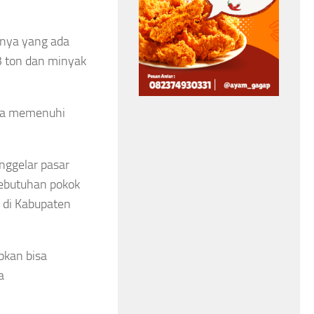
Bangun Benteng
nnya yang ada
Kerukunan, Libatkan
3 ton dan minyak
Tokoh Agama hingga
Aparat Keamanan
una memenuhi
Asep Sanjaya
Agustus 6, 2026
nggelar pasar
ebutuhan pokok
 di Kabupaten
pkan bisa
a