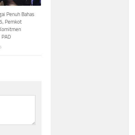
ai Penuh Bahas
5, Pemkot
 Komitmen
n PAD
6