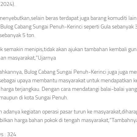
lly Pasien
Smash Semangat
/2024).
l, KKI Periksa
Kemerdekaan! Bupati
 menyebutkan,selain beras terdapat juga barang komuditi lai
r, Dokter
Cup III Resmi
Bulog Cabang Sungai Penuh-Kerinci seperti Gula sebanyak 
n Perawat
Menghangatkan HUT
sebanyak 5 ton.
RI
tok semakin menipis,tidak akan ajukan tambahan kembali g
gustus 6, 2026
han masyarakat,”Ujarnya
Asep Sanjaya
Agustus 6, 2026
hkannya, Bulog Cabang Sungai Penuh-Kerinci juga juga me
sebagai upaya membantu masyarakat untuk mendapatkan k
harga terjangkau. Dengan cara mendatangi balai-balai yang
 maupun di kota Sungai Penuh.
INTERNASIONAL
AERAH
HUKUM
UNGAI
Tragis!
 adanya kegiatan operasi pasar turun ke masyarakat,dihara
ENUH
KPK Temukan
Pemain
Selisih
ilkan harga bahan pokok di tengah masyarakat,”Tambahny
jari
Yala FC
SGD2.000,
ngai
Tewas
!
Pengembalian
s :
324
nuh