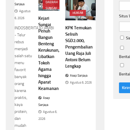
DAERAH
Sanjaya
SUNGAI
Agustus
PENUH
HUKUM
Situs
Kejari
6, 2026
Sungai
KPK Temukan
INDOSBERITA.ID.JAMBI
Penuh
Selisih
- Telur
Bangun
Si
SGD2.000,
rebus
Benteng
Pengembalian
menjadi
Kerukunan,
Uang Raja Juli
salah satu
Libatkan
Berita
Antoni Belum
Tokoh
menu
Lengkap
Agama
favorit
Berita
hingga
Asep Sanjaya
banyak
Aparat
Agustus 6, 2026
orang
Keamanan
karena
praktis,
Asep
kaya
Sanjaya
protein,
Agustus 6,
dan
2026
mudah