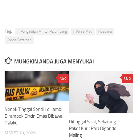
Tag:
# Pengadilan Militer Palembang
# Vonis Mati
Headline
Kopda Bazarsah
MUNGKIN ANDA JUGA MENYUKAI
0
0
Nenek Tinggal Sendiri di Jambi
Dirampok,Cincin Emas Dibawa
Ditinggal Salat, Sekarung
Pelaku
Paket Kurir Raib Digondol
MARET 10, 2026
Maling