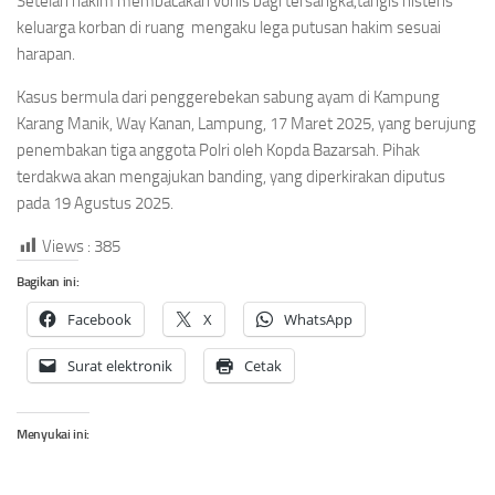
Setelah hakim membacakan vonis bagi tersangka,tangis histeris
keluarga korban di ruang mengaku lega putusan hakim sesuai
harapan.
Kasus bermula dari penggerebekan sabung ayam di Kampung
Karang Manik, Way Kanan, Lampung, 17 Maret 2025, yang berujung
penembakan tiga anggota Polri oleh Kopda Bazarsah. Pihak
terdakwa akan mengajukan banding, yang diperkirakan diputus
pada 19 Agustus 2025.
Views :
385
Bagikan ini:
Facebook
X
WhatsApp
Surat elektronik
Cetak
Menyukai ini: