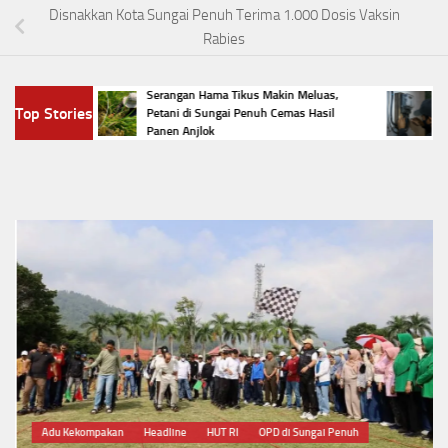
Disnakkan Kota Sungai Penuh Terima 1.000 Dosis Vaksin
Rabies
ungai
Serangan Hama Tikus Makin Meluas,
Viral
Top Stories
omba
Petani di Sungai Penuh Cemas Hasil
Listri
Panen Anjlok
Huku
Adu Kekompakan
Headline
HUT RI
OPD di Sungai Penuh