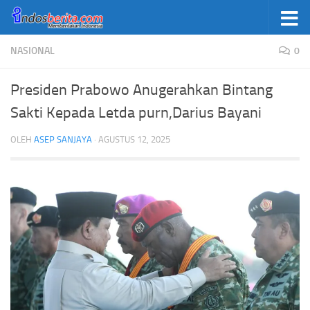
Skip to content
NASIONAL
0
Presiden Prabowo Anugerahkan Bintang
Sakti Kepada Letda purn,Darius Bayani
OLEH
ASEP SANJAYA
·
AGUSTUS 12, 2025