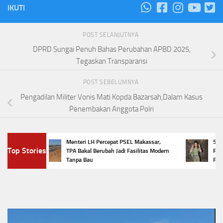
IKUTI
POST SELANJUTNYA
DPRD Sungai Penuh Bahas Perubahan APBD 2025,
Tegaskan Transparansi
POST SEBELUMNYA
Pengadilan Militer Vonis Mati Kopda Bazarsah,Dalam Kasus
Penembakan Anggota Polri
Menteri LH Percepat PSEL Makassar,
5 Tren K
Top Stories
TPA Bakal Berubah Jadi Fasilitas Modern
Penampi
Tanpa Bau
Favorit