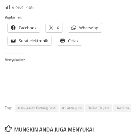
Views :
465
Bagikan ini:
Facebook
X
WhatsApp
Surat elektronik
Cetak
Menyukai ini:
Tag:
# Anugerah Bintang Sakti
# Letda purn
Darius Bayani.
Headline
MUNGKIN ANDA JUGA MENYUKAI