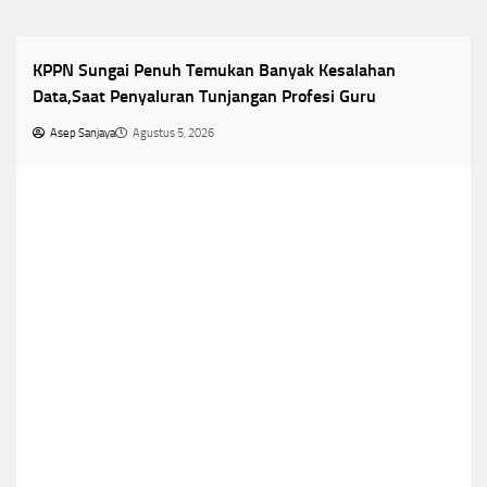
Headline
Kesalahan Data
KPPN Sungai Penuh
Tunjangan profesi Guru
KPPN Sungai Penuh Temukan Banyak Kesalahan
Data,Saat Penyaluran Tunjangan Profesi Guru
Asep Sanjaya
Agustus 5, 2026