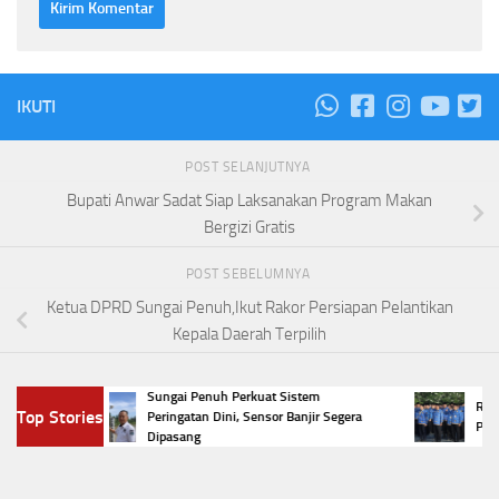
IKUTI
POST SELANJUTNYA
Bupati Anwar Sadat Siap Laksanakan Program Makan
Bergizi Gratis
POST SEBELUMNYA
Ketua DPRD Sungai Penuh,Ikut Rakor Persiapan Pelantikan
Kepala Daerah Terpilih
ak
Sungai Penuh Perkuat Sistem
Regulasi
Top Stories
Peringatan Dini, Sensor Banjir Segera
PPPK di 
Dipasang