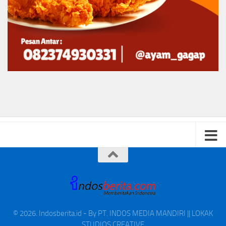
© 2026. Indosberita.id - By PT. INDOS MEDIA MANDIRI || LOKAK
STUDIOS CREATIVE