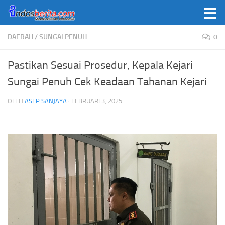
Skip to content
DAERAH
/
SUNGAI PENUH
0
Pastikan Sesuai Prosedur, Kepala Kejari
Sungai Penuh Cek Keadaan Tahanan Kejari
OLEH
ASEP SANJAYA
·
FEBRUARI 3, 2025