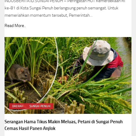
INDOSBERITA.ID.SUNGAI PENUH – Peringatan HUT Kemerdekaan RI
ke-81 di Kota Sungai Penuh berlangsung penuh semangat. Untuk
memeriahkan momentum tersebut, Pemerintah…
Read More..
DAERAH
SUNGAI PENUH
Serangan Hama Tikus Makin Meluas, Petani di Sungai Penuh
Cemas Hasil Panen Anjlok