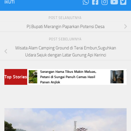
IKUTI
POST SELANJUTNYA
PJ.Bupati Merangin Paparkan Potensi Desa
POST SEBELUMNYA
Wisata Alam Camping Ground di Terai Embun,Suguhkan
Udara Sejuk dengan Latar Gunung Api Kerinci
ngai
Serangan Hama Tikus Makin Meluas,
Viral P
Top Stories
mba
Petani di Sungai Penuh Cemas Hasil
Listrik
Panen Anjlok
Hukum