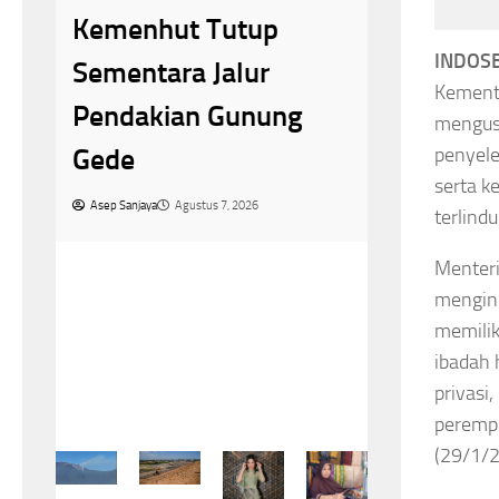
Masters
Jelang HUT ke-81 RI,
INDOSB
Herry IP
Pesanan Batik Merah
Kement
Asa
mengus
Putih di Sungai Penuh
penyele
Asep Sanjaya
A
Meningkat
serta k
terlindu
Asep Sanjaya
Agustus 8, 2026
Menteri
menging
memilik
ibadah 
privasi
perempu
(29/1/2