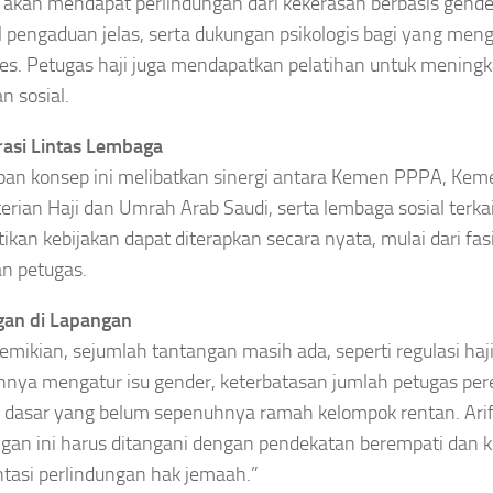
akan mendapat perlindungan dari kekerasan berbasis gend
l pengaduan jelas, serta dukungan psikologis bagi yang men
res. Petugas haji juga mendapatkan pelatihan untuk mening
n sosial.
asi Lintas Lembaga
an konsep ini melibatkan sinergi antara Kemen PPPA, Kem
rian Haji dan Umrah Arab Saudi, serta lembaga sosial terkait
kan kebijakan dapat diterapkan secara nyata, mulai dari fasi
an petugas.
gan di Lapangan
emikian, sejumlah tantangan masih ada, seperti regulasi haj
nya mengatur isu gender, keterbatasan jumlah petugas per
as dasar yang belum sepenuhnya ramah kelompok rentan. Ari
gan ini harus ditangani dengan pendekatan berempati dan k
ntasi perlindungan hak jemaah.”