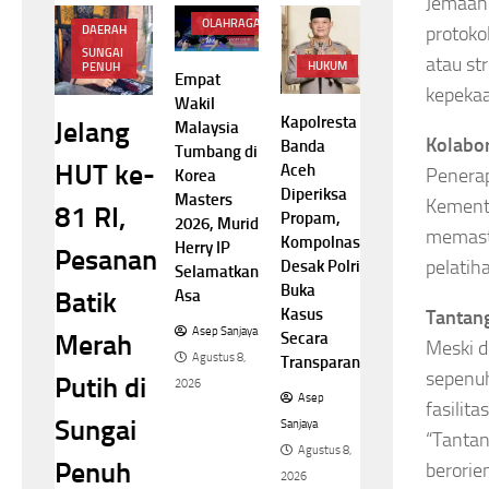
Jemaah 
OLAHRAGA
protoko
DAERAH
SUNGAI
atau st
HUKUM
PENUH
Empat
kepekaa
Wakil
Kapolresta
Jelang
Malaysia
Kolabor
Banda
Tumbang di
HUT ke-
Aceh
Penerap
Korea
Diperiksa
Masters
Kemente
81 RI,
Propam,
2026, Murid
memasti
Kompolnas
Herry IP
Pesanan
pelatih
Desak Polri
Selamatkan
Buka
Asa
Batik
Kasus
Tantan
Asep Sanjaya
Secara
Merah
Meski d
Agustus 8,
Transparan
sepenuh
Putih di
2026
Asep
fasilit
Sungai
Sanjaya
“Tantan
Agustus 8,
Penuh
berorie
2026