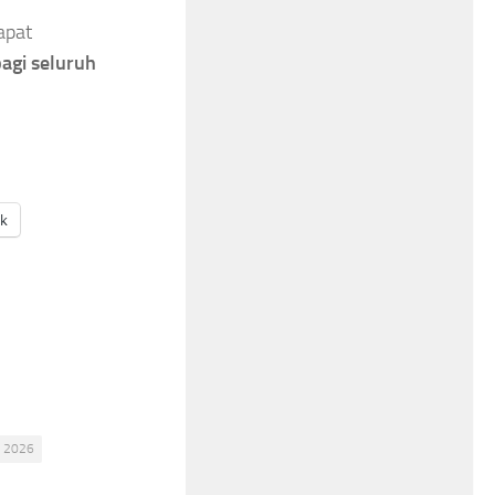
apat
bagi seluruh
ak
i 2026