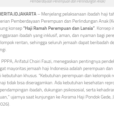
Pemberdayaan Perempuan dan Perlindungan Anak)
 2026, Murid
Headline
Kapolresta Banda Aceh
Kombes Pol Andi Kirana
ERITA.ID.JAKARTA
– Menjelang pelaksanaan ibadah haji t
 Selamatkan
erian Pemberdayaan Perempuan dan Perlindungan Anak (
Kapolresta Banda
ung konsep
“Haji Ramah Perempuan dan Lansia”
. Konsep 
Aceh Diperiksa
nggaraan ibadah yang inklusif, aman, dan nyaman bagi pere
gustus 8, 2026
elompok rentan, sehingga seluruh jemaah dapat beribadah de
Propam, Kompolnas
ngi.
Desak Polri Buka
 PPPA, Arifatul Choiri Fauzi, menegaskan pentingnya pendek
Kasus Secara
at mayoritas jemaah haji Indonesia adalah perempuan dan 
Transparan
i kebutuhan khusus. “Kebutuhan perempuan dan kelompok 
haji tidak bisa diseragamkan. Ada kebutuhan kesehatan repr
Asep Sanjaya
Agustus 8, 2026
, pendampingan ibadah, dukungan psikososial, serta kehadira
an,” ujarnya saat kunjungan ke Asrama Haji Pondok Gede, J
026).