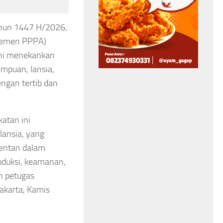
Kemenhut Tutup
ahun 1447 H/2026,
Sementara Jalur
Kemen PPPA)
Pendakian Gunung
ini menekankan
Gede
mpuan, lansia,
ngan tertib dan
Asep Sanjaya
Agustus 7, 2026
atan ini
lansia, yang
rentan dalam
oduksi, keamanan,
n petugas
akarta, Kamis