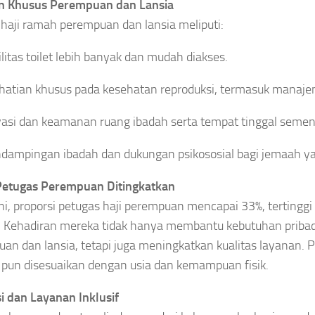
n Khusus Perempuan dan Lansia
NASIONAL
ASIONAL
haji ramah perempuan dan lansia meliputi:
NASIONAL
Menteri
bakaran
5 Tren Kebaya
LH
ya
ilitas toilet lebih banyak dan mudah diakses.
2026 yang
Percepat
ncana
Bikin
PSEL
dam,
hatian khusus pada kesehatan reproduksi, termasuk manaje
Penampilan
Makassar,
menhut
Makin
TPA Bakal
up
vasi dan keamanan ruang ibadah serta tempat tinggal semen
Anggun,Nomor
Berubah
mentara
3 Jadi Favorit
Jadi
ur
dampingan ibadah dan dukungan psikososial bagi jemaah 
Fasilitas
ndakian
Asep
Modern
nung
Sanjaya
Petugas Perempuan Ditingkatkan
Tanpa
de
Agustus
Bau
ni, proporsi petugas haji perempuan mencapai 33%, tertingg
sep
7, 2026
. Kehadiran mereka tidak hanya membantu kebutuhan priba
Asep
aya
an dan lansia, tetapi juga meningkatkan kualitas layanan
Sanjaya
gustus
Agustus
pun disesuaikan dengan usia dan kemampuan fisik.
026
7, 2026
i dan Layanan Inklusif