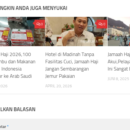
NGKIN ANDA JUGA MENYUKAI
0
0
k Haji 2026,100
Hotel di Madinah Tanpa
Jamaah Haj
mbu dan Makanan
Fasilitas Cuci, Jamaah Haji
Akui,Pelay
i Indonesia
Jangan Sembarangan
Ini Sangat 
r ke Arab Saudi
Jemur Pakaian
JUNI 8, 2025
 2026
APRIL 20, 2026
ALKAN BALASAN
ntar
*