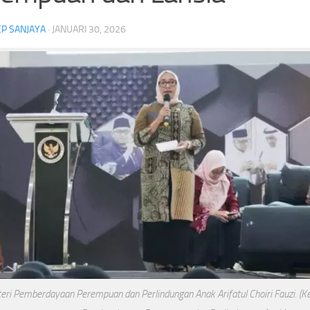
P SANJAYA
·
JANUARI 30, 2026
Kapolresta Banda Aceh Diperiksa
Kebakaran Surya Kenc
Propam, Kompolnas Desak Polri Buka
Kemenhut Tutup Sement
Kasus Secara Transparan
Pendakian Gunung Ged
ysia
Headline
26
per 300
akil Malaysia
 di Korea
eri Pemberdayaan Perempuan dan Perlindungan Anak Arifatul Choiri Fauzi. (