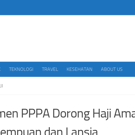
beritakan Indonesia
K
TEKNOLOGI
TRAVEL
KESEHATAN
ABOUT US
JI
men PPPA Dorong Haji Ama
empuan dan Lansia