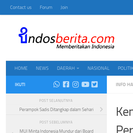
Contact us
Forum
Join
Skip to content
Mem
HOME
NEWS
DAERAH
NASIONAL
POLITI
IKUTI
INFO HA
POST SELANJUTNYA
Ke
Perampok Sadis Ditangkap dalam Sehari
POST SEBELUMNYA
Per
MUI Minta Indonesia Mundur dari Board