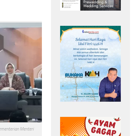
ana Padam,
Jelang HUT ke-81 RI, Pesanan Batik
ara Jalur
Merah Putih di Sungai Penuh Meningkat
e
Headline
Kebakaran Surya
Kementerian Menteri
Kencana Padam,