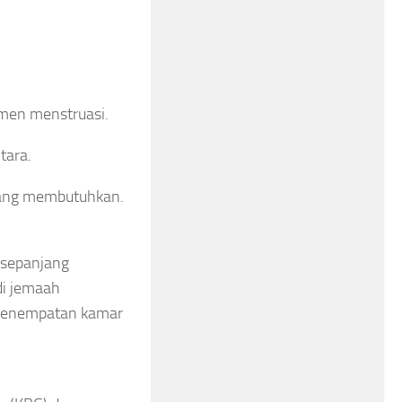
men menstruasi.
tara.
yang membutuhkan.
i sepanjang
di jemaah
. Penempatan kamar