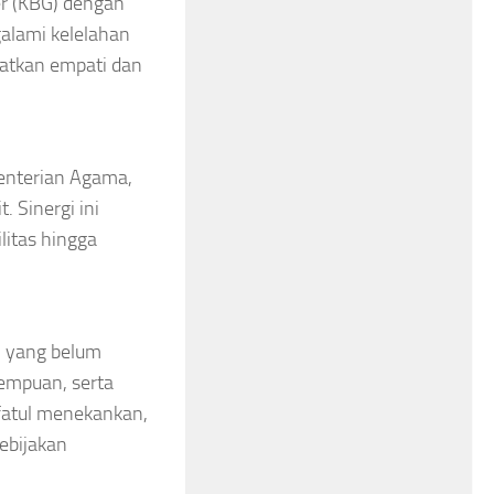
er (KBG) dengan
galami kelelahan
katkan empati dan
enterian Agama,
. Sinergi ini
litas hingga
i yang belum
empuan, serta
fatul menekankan,
ebijakan