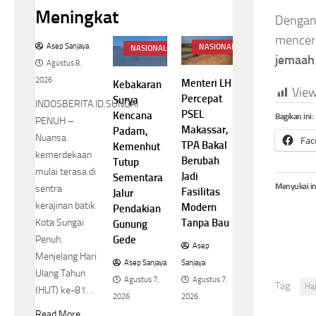
Meningkat
Dengan 
mencer
Asep Sanjaya
NASIONAL
NASIONAL
jemaah
Agustus 8,
2026
Menteri LH
Kebakaran
View
Percepat
Surya
INDOSBERITA.ID.SUNGAI
PSEL
Kencana
Bagikan ini:
PENUH –
Makassar,
Padam,
Nuansa
Fac
TPA Bakal
Kemenhut
kemerdekaan
Berubah
Tutup
mulai terasa di
Jadi
Sementara
Menyukai in
sentra
Fasilitas
Jalur
kerajinan batik
Modern
Pendakian
Tanpa Bau
Kota Sungai
Gunung
Gede
Penuh.
Asep
Menjelang Hari
Sanjaya
Asep Sanjaya
Ulang Tahun
Agustus 7,
Agustus 7,
Tag:
Ha
(HUT) ke-81…
2026
2026
Read More..