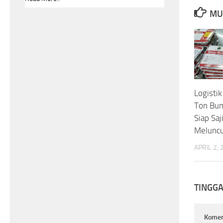
MU
Logisti
Ton Bu
Siap Saj
Meluncu
APRIL 2,
TINGG
Kome