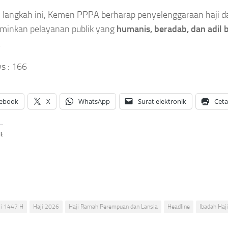
langkah ini, Kemen PPPA berharap penyelenggaraan haji d
minkan pelayanan publik yang
humanis, beradab, dan adil 
.
s :
166
ebook
X
WhatsApp
Surat elektronik
Cet
i:
ji 1447 H
Haji 2026
Haji Ramah Perempuan dan Lansia
Headline
Ibadah Haj