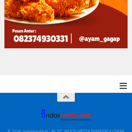
© 2026. Indosberita.id - By PT. INDOS MEDIA MANDIRI || LOKAK