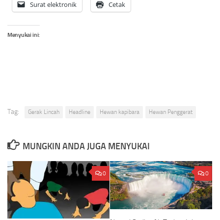
Surat elektronik
Cetak
Menyukai ini:
Tag:
Gerak Lincah
Headline
Hewan kapibara
Hewan Penggerat
MUNGKIN ANDA JUGA MENYUKAI
0
0