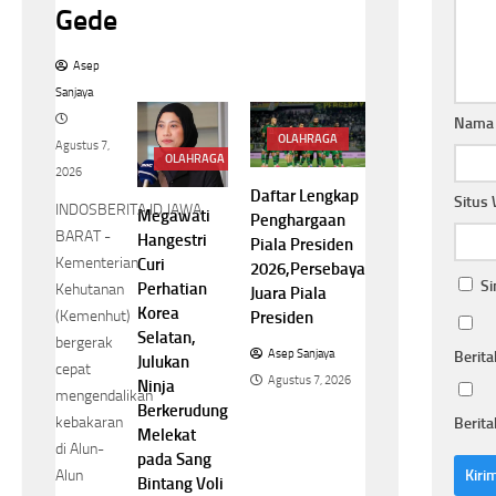
Gede
Asep
Sanjaya
Nam
OLAHRAGA
Agustus 7,
OLAHRAGA
2026
Daftar Lengkap
Situs
INDOSBERITA.ID.JAWA
Megawati
Penghargaan
BARAT -
Hangestri
Piala Presiden
Kementerian
Curi
2026,Persebaya
Si
Perhatian
Kehutanan
Juara Piala
Korea
(Kemenhut)
Presiden
Selatan,
bergerak
Asep Sanjaya
Berita
Julukan
cepat
Agustus 7, 2026
Ninja
mengendalikan
Berkerudung
kebakaran
Berita
Melekat
di Alun-
pada Sang
Alun
Bintang Voli