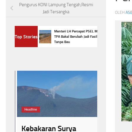
Pengurus KONI Lampung Tengah,Resmi
Jadi Tersangka
OLEH
ASE
na Padam,
Menteri LH Percepat PSEL Makassar,
Top Stories
ra Jalur
TPA Bakal Berubah Jadi Fasilitas Modern
Tanpa Bau
#Kementerian Lin
Pengelolaan Sam
Sampah menjadi En
Headline
Menteri 
Kebakaran Surya