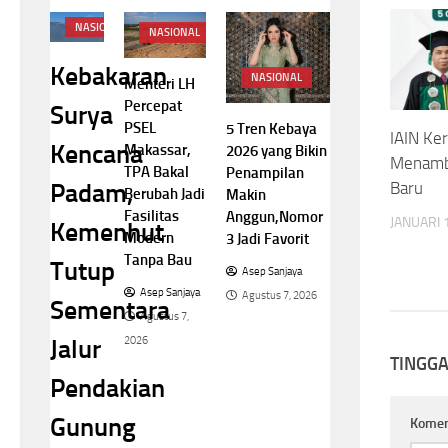
NASIONAL
NASIONAL
Kebakaran
NASIONAL
Menteri LH
Percepat
Surya
PSEL
5 Tren Kebaya
IAIN Ker
Kencana
Makassar,
2026 yang Bikin
Menamb
TPA Bakal
Penampilan
Baru
Padam,
Berubah Jadi
Makin
Fasilitas
Anggun,Nomor
JANUARI 
Kemenhut
Modern
3 Jadi Favorit
Tanpa Bau
Tutup
Asep Sanjaya
Asep Sanjaya
Agustus 7, 2026
Sementara
Agustus 7,
2026
Jalur
TINGG
Pendakian
Gunung
Kome