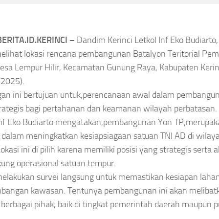
Tren Kebaya 2026
kassar, TPA
rubah Jadi
5 Tren Kebaya 2026
ERITA.ID.KERINCI –
Dandim Kerinci Letkol Inf Eko Budiarto, S
s Modern
melihat lokasi rencana pembangunan Batalyon Teritorial P
yang Bikin
Desa Lempur Hilir, Kecamatan Gunung Raya, Kabupaten Kerin
au
Penampilan Makin
/2025).
Anggun,Nomor 3 Jadi
gustus 7, 2026
an ini bertujuan untuk,perencanaan awal dalam pembanguna
rategis bagi pertahanan dan keamanan wilayah perbatasan.
Favorit
Inf Eko Budiarto mengatakan,pembangunan Yon TP,merupak
Asep Sanjaya
Agustus 7, 2026
 dalam meningkatkan kesiapsiagaan satuan TNI AD di wilaya
okasi ini di pilih karena memiliki posisi yang strategis serta
ng operasional satuan tempur.
elakukan survei langsung untuk memastikan kesiapan lahan
bangan kawasan. Tentunya pembangunan ini akan melibatk
berbagai pihak, baik di tingkat pemerintah daerah maupun pu
.