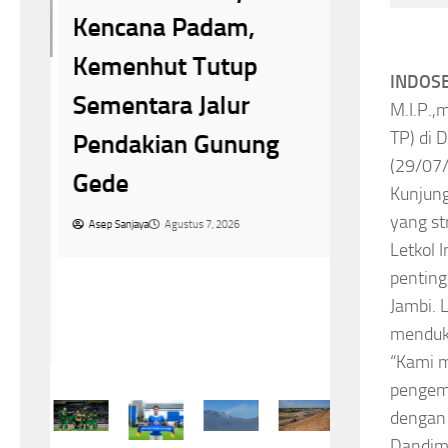
PSEL Ma
Kencana Padam,
ia
Bakal Be
Kemenhut Tutup
INDOSB
i
Fasilita
Sementara Jalur
M.I.P.,
a
TP) di 
Tanpa B
Pendakian Gunung
(29/07
ja
Gede
Asep Sanjaya
A
Kunjung
at
yang st
Asep Sanjaya
Agustus 7, 2026
Letkol 
penting
Jambi. L
menduku
“Kami m
pengem
dengan 
Dandim