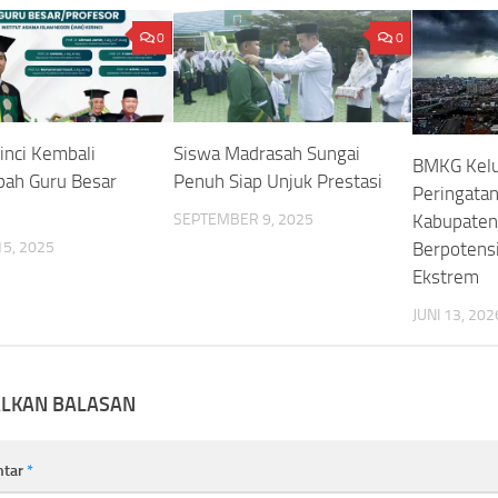
0
0
inci Kembali
Siswa Madrasah Sungai
BMKG Kelu
ah Guru Besar
Penuh Siap Unjuk Prestasi
Peringatan
SEPTEMBER 9, 2025
Kabupaten 
15, 2025
Berpotensi
Ekstrem
JUNI 13, 202
ALKAN BALASAN
ntar
*