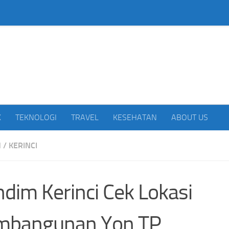
beritakan Indonesia
K
TEKNOLOGI
TRAVEL
KESEHATAN
ABOUT US
H
/
KERINCI
dim Kerinci Cek Lokasi
mbangunan Yon TP