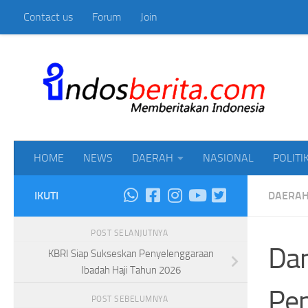
Contact us
Forum
Join
Skip to content
Mem
HOME
NEWS
DAERAH
NASIONAL
POLITI
IKUTI
DAERA
POST SELANJUTNYA
Dan
KBRI Siap Sukseskan Penyelenggaraan
Ibadah Haji Tahun 2026
Pe
POST SEBELUMNYA