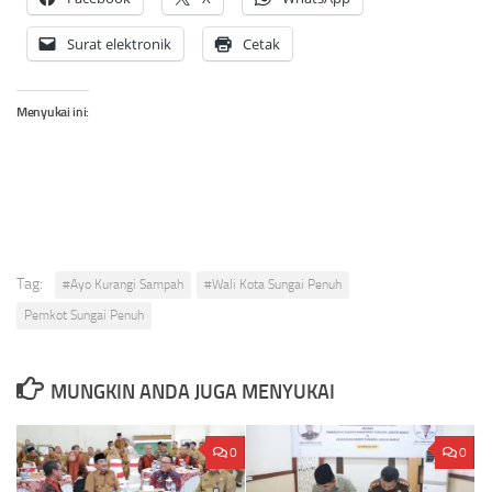
Surat elektronik
Cetak
Menyukai ini:
Tag:
#Ayo Kurangi Sampah
#Wali Kota Sungai Penuh
Pemkot Sungai Penuh
MUNGKIN ANDA JUGA MENYUKAI
0
0