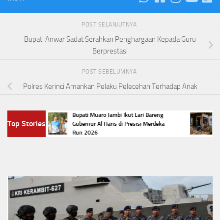
POST SELANJUTNYA
Bupati Anwar Sadat Serahkan Penghargaan Kepada Guru
Berprestasi
POST SEBELUMNYA
Polres Kerinci Amankan Pelaku Pelecehan Terhadap Anak
ng di
Bupati Muaro Jambi Ikut Lari Bareng
Naik 
Top Stories
 Rp2
Gubernur Al Haris di Presisi Merdeka
Ribu 
Run 2026