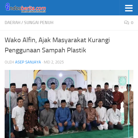
Skip to content
DAERAH
/
SUNGAI PENUH
0
Wako Alfin, Ajak Masyarakat Kurangi
Penggunaan Sampah Plastik
OLEH
ASEP SANJAYA
·
MEI 2, 2025