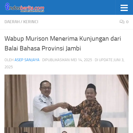
Skip to content
DAERAH
/
KERINCI
0
Wabup Murison Menerima Kunjungan dari
Balai Bahasa Provinsi Jambi
OLEH
ASEP SANJAYA
· DIPUBLIKASIKAN
MEI 14, 2025
· DI UPDATE
JUNI 3,
2025