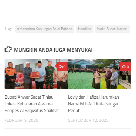
Tag:
#Menerima Kunjungan Balai Bahasa
Headline
Wakil Bupati Kerinci
MUNGKIN ANDA JUGA MENYUKAI
0
0
Bupati Anwar Sadat Tinjau
Lovly dan Hafiza Harumkan
Lokasi Kebakaran Asrama
Nama MTsN 1 Kota Sungai
Ponpes Al Baqiyatus Shalihat
Penuh
FEBRUARI 9, 2026
SEPTEMBER 12, 2025