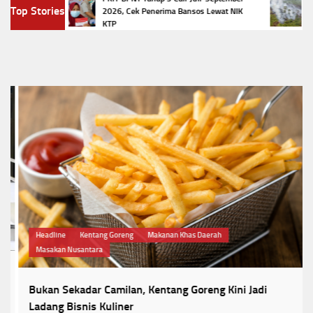
 Goreng
Top Stories
2026, Cek Penerima Bansos Lewat NIK
Karhu
KTP
15 Ta
Headline
Kentang Goreng
Makanan Khas Daerah
Masakan Nusantara
Bukan Sekadar Camilan, Kentang Goreng Kini Jadi
Ladang Bisnis Kuliner