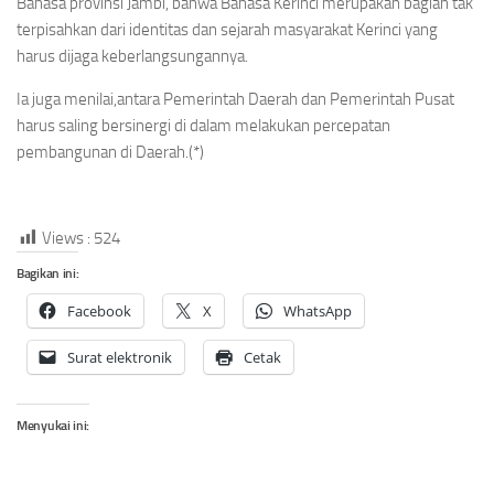
Bahasa provinsi Jambi, bahwa Bahasa Kerinci merupakan bagian tak
terpisahkan dari identitas dan sejarah masyarakat Kerinci yang
harus dijaga keberlangsungannya.
Ia juga menilai,antara Pemerintah Daerah dan Pemerintah Pusat
harus saling bersinergi di dalam melakukan percepatan
pembangunan di Daerah.(*)
Views :
524
Bagikan ini:
Facebook
X
WhatsApp
Surat elektronik
Cetak
Menyukai ini: