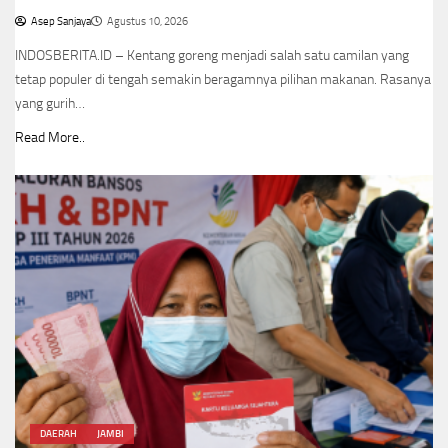
Asep Sanjaya
Agustus 10, 2026
INDOSBERITA.ID – Kentang goreng menjadi salah satu camilan yang
tetap populer di tengah semakin beragamnya pilihan makanan. Rasanya
yang gurih…
Read More..
DAERAH
JAMBI