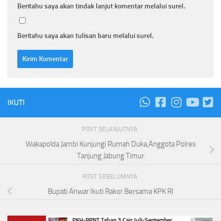
Beritahu saya akan tindak lanjut komentar melalui surel.
Beritahu saya akan tulisan baru melalui surel.
IKUTI
POST SELANJUTNYA
Wakapolda Jambi Kunjungi Rumah Duka,Anggota Polres
Tanjung Jabung Timur
POST SEBELUMNYA
Bupati Anwar Ikuti Rakor Bersama KPK RI
PKH-BPNT Tahap 3 Cair Juli-September
Polda 