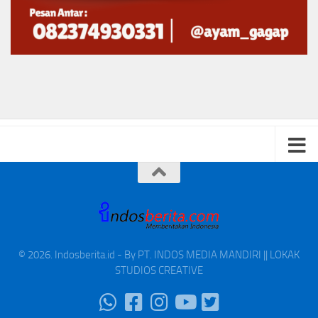
© 2026. Indosberita.id - By PT. INDOS MEDIA MANDIRI || LOKAK
STUDIOS CREATIVE