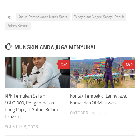
Tag:
Kasus Pembakaran Kotak Suara
Pengadilan Negeri Sungai Penuh
Polres Kerinci
MUNGKIN ANDA JUGA MENYUKAI
0
0
KPK Temukan Selisih
Kontak Tembak di Lanny Jaya,
SGD2.000, Pengembalian
Komandan OPM Tewas
Uang Raja Juli Antoni Belum
OKTOBER 11, 2025
Lengkap
AGUSTUS 6, 2026