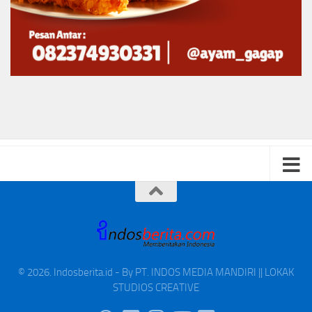
© 2026. Indosberita.id - By PT. INDOS MEDIA MANDIRI || LOKAK
STUDIOS CREATIVE