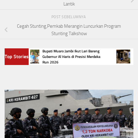
Lantik
POST SEBELUMNYA
Cegah Stunting,Pemkab Merangin Luncurkan Program
Stunting Talkshow
 di
Bupati Muaro Jambi Ikut Lari Bareng
Naik Dr
Top Stories
p2
Gubernur Al Haris di Presisi Merdeka
Ribu R
Run 2026