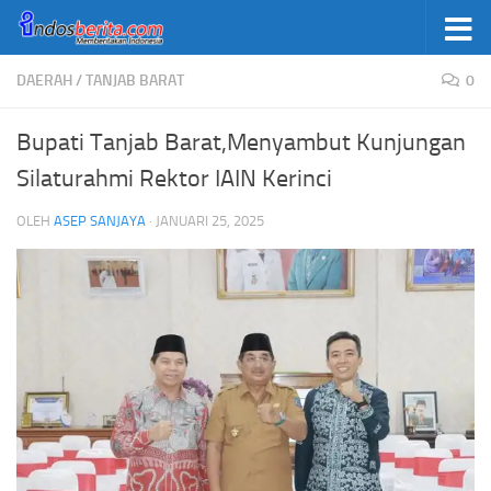
Skip to content
DAERAH
/
TANJAB BARAT
0
Bupati Tanjab Barat,Menyambut Kunjungan
Silaturahmi Rektor IAIN Kerinci
OLEH
ASEP SANJAYA
·
JANUARI 25, 2025