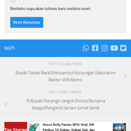
Beritahu saya akan tulisan baru melalui surel.
IKUTI
POST SELANJUTNYA
Bupati Tanjab Barat,Menyambut Kunjungan Silaturahmi
Rektor IAIN Kerinci
POST SEBELUMNYA
Pj Bupati Merangin Jangcik Mohza Bersama
Warga,Mengikuti Senam Jumat Sehat
ari?
Kasus Bully Pasien BPJS Viral, KKI
Smash
Top Stories
ada
Periksa 10 Dokter, Dokter Gigi, dan