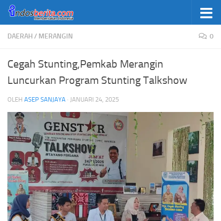
Skip to content
DAERAH
/
MERANGIN
0
Cegah Stunting,Pemkab Merangin
Luncurkan Program Stunting Talkshow
OLEH
ASEP SANJAYA
·
JANUARI 24, 2025