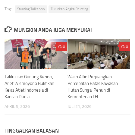
Tag:
Stunting Talkshow
Turunkan Angka Stunting
MUNGKIN ANDA JUGA MENYUKAI
0
0
Wako Alfin Perjuangkan
Taklukkan Gunung Kerinci,
Percepatan Batas Kawasan
Arief Wismoyono Buktikan
Hutan Sungai Penuh di
Kelas Atlet Indonesia di
Kementerian LH
Kancah Dunia
JULI 21, 2026
APRIL 5, 2026
TINGGALKAN BALASAN