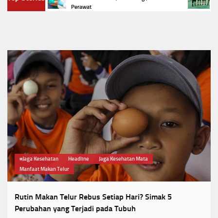
Cup II
Perawat
#Jaga Kesehatan
Headline
Jaga Kesehatan Mata
Manfaat Makan Telur
Rutin Makan Telur Rebus Setiap Hari? Simak 5
Perubahan yang Terjadi pada Tubuh