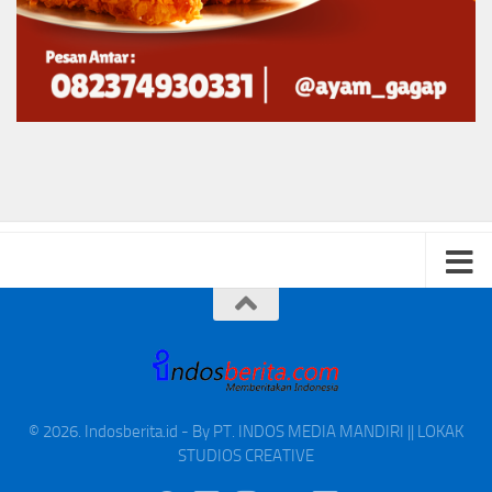
© 2026. Indosberita.id - By PT. INDOS MEDIA MANDIRI || LOKAK
STUDIOS CREATIVE