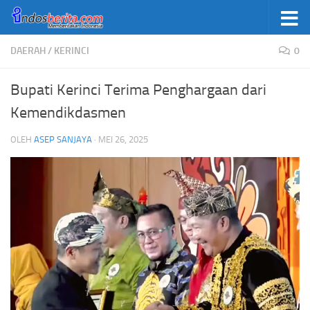
Skip to content
DAERAH
/
KERINCI
0
Bupati Kerinci Terima Penghargaan dari
Kemendikdasmen
OLEH
ASEP SANJAYA
·
MEI 26, 2025