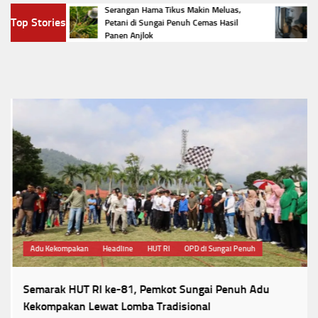
ungai
Serangan Hama Tikus Makin Meluas,
Viral
Top Stories
omba
Petani di Sungai Penuh Cemas Hasil
Listri
Panen Anjlok
Huku
Adu Kekompakan
Headline
HUT RI
OPD di Sungai Penuh
Semarak HUT RI ke-81, Pemkot Sungai Penuh Adu
Kekompakan Lewat Lomba Tradisional