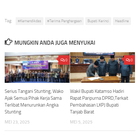
Tag:
#Kemendikdas
#Terima Penghargaan
Bupati Kerinci
Headline
MUNGKIN ANDA JUGA MENYUKAI
0
0
Serius Tangani Stunting, Wako
Wakil Bupati Katamso Hadiri
Ajak Semua Pihak Kerja Sama
Rapat Paripurna DPRD,Terkait
Terlibat Menurunkan Angka
Pembahasan LKPJ Bupati
Stunting
Tanjab Barat
MEI 23, 2025
MEI 5, 2025