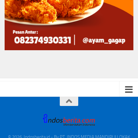
© 2026. Indosberita.id - By PT. INDOS MEDIA MANDIRI || LOKAK