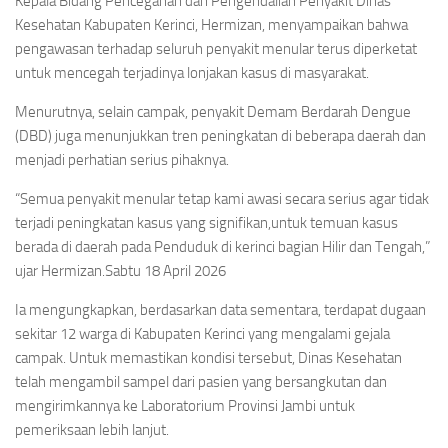
Kepala Bidang Pencegahan dan Pengendalian Penyakit Dinas
Kesehatan Kabupaten Kerinci, Hermizan, menyampaikan bahwa
pengawasan terhadap seluruh penyakit menular terus diperketat
untuk mencegah terjadinya lonjakan kasus di masyarakat.
Menurutnya, selain campak, penyakit Demam Berdarah Dengue
(DBD) juga menunjukkan tren peningkatan di beberapa daerah dan
menjadi perhatian serius pihaknya.
“Semua penyakit menular tetap kami awasi secara serius agar tidak
terjadi peningkatan kasus yang signifikan,untuk temuan kasus
berada di daerah pada Penduduk di kerinci bagian Hilir dan Tengah,”
ujar Hermizan.Sabtu 18 April 2026
Ia mengungkapkan, berdasarkan data sementara, terdapat dugaan
sekitar 12 warga di Kabupaten Kerinci yang mengalami gejala
campak. Untuk memastikan kondisi tersebut, Dinas Kesehatan
telah mengambil sampel dari pasien yang bersangkutan dan
mengirimkannya ke Laboratorium Provinsi Jambi untuk
pemeriksaan lebih lanjut.