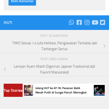
IKUTI
POST SELANJUTNYA
TNKS Seluas 1,4 Juta Hektare, Pengawasan Terbatas Jadi
Tantangan Serius
POST SEBELUMNYA
Lemper Ayam Masih Digemari, Jajanan Tradisional Jadi
Favorit Masyarakat
han
Empat 
Jelang HUT ke-81 RI, Pesanan Batik
Top Stories
njlok
Master
Merah Putih di Sungai Penuh Meningkat
Selam