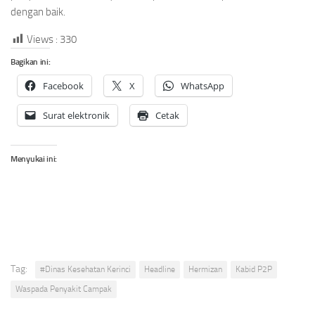
dengan baik.
Views :
330
Bagikan ini:
Facebook
X
WhatsApp
Surat elektronik
Cetak
Menyukai ini:
Tag:
#Dinas Kesehatan Kerinci
Headline
Hermizan
Kabid P2P
Waspada Penyakit Campak