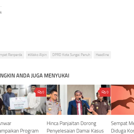
i:
mpat Ranperda
#Wako Alpin
DPRD Kota Sungai Penuh
Headline
NGKIN ANDA JUGA MENYUKAI
0
0
Anwar
Hinca Panjaitan Dorong
Sempat Me
ampaikan Program
Penyelesaian Damai Kasus
Diduga Ko