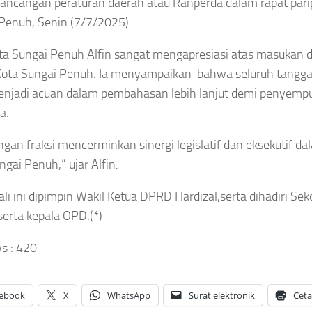
ancangan peraturan daerah atau Ranperda,dalam rapat par
Penuh, Senin (7/7/2025).
ta Sungai Penuh Alfin sangat mengapresiasi atas masukan d
ota Sungai Penuh. Ia menyampaikan bahwa seluruh tangga
enjadi acuan dalam pembahasan lebih lanjut demi penyem
a.
gan fraksi mencerminkan sinergi legislatif dan eksekutif
ngai Penuh,” ujar Alfin.
ali ini dipimpin Wakil Ketua DPRD Hardizal,serta dihadiri Se
erta kepala OPD.(*)
s :
420
ebook
X
WhatsApp
Surat elektronik
Cet