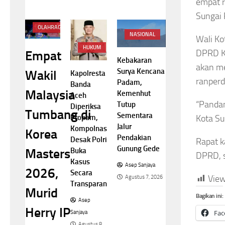
empat r
Sungai 
OLAHRAGA
NASIONAL
Wali Ko
HUKUM
DPRD K
Empat
Kebakaran
akan m
Surya Kencana
Wakil
Kapolresta
ranperd
Padam,
Banda
Malaysia
Kemenhut
Aceh
“Pandan
Tutup
Diperiksa
Tumbang di
Sementara
Propam,
Kota Su
Jalur
Kompolnas
Korea
Pendakian
Desak Polri
Rapat k
Gunung Gede
Buka
Masters
DPRD, s
Kasus
Asep Sanjaya
2026,
Secara
View
Agustus 7, 2026
Transparan
Murid
Bagikan ini:
Asep
Herry IP
Fac
Sanjaya
Agustus 8,