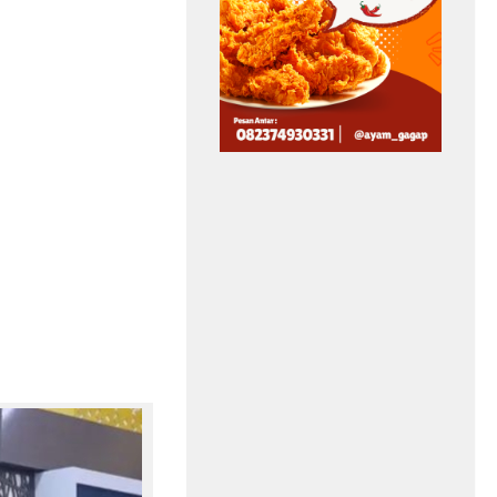
PSEL Makassar, TP
ana Padam,
Bakal Berubah Jadi
enhut Tutup
Fasilitas Modern
ntara Jalur
Tanpa Bau
akian Gunung
e
Asep Sanjaya
Agustus 7, 2026
njaya
Agustus 7, 2026