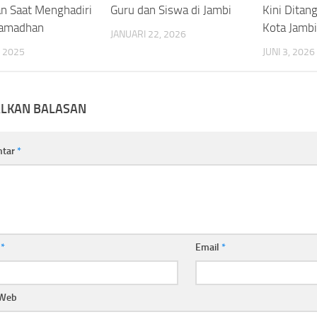
n Saat Menghadiri
Guru dan Siswa di Jambi
Kini Ditang
Ramadhan
Kota Jambi
JANUARI 22, 2026
 2025
JUNI 3, 2026
ALKAN BALASAN
ntar
*
a
*
Email
*
 Web