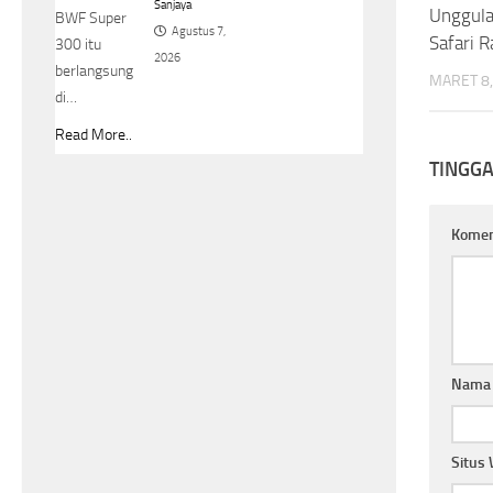
Sanjaya
Unggula
BWF Super
Agustus 7,
Safari 
300 itu
2026
berlangsung
MARET 8,
di…
Read More..
TINGG
Kome
Nam
Situs