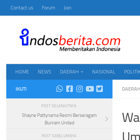
Contact us
Forum
Join
Skip to content
Mem
HOME
NEWS
DAERAH
NASIONAL
POLITI
IKUTI
DAERA
POST SELANJUTNYA
Wak
Shayne Pattynama Resmi Berseragam
Buriram United
Um
POST SEBELUMNYA