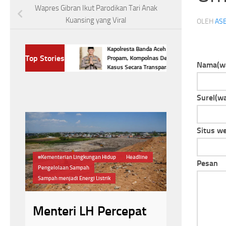
Wapres Gibran Ikut Parodikan Tari Anak
Kuansing yang Viral
OLEH
ASE
sia Tumbang di Korea
Kapolresta Banda Aceh Diperiksa
Top Stories
id Herry IP
Propam, Kompolnas Desak Polri Buka
Nama
(w
Kasus Secara Transparan
Surel
(wa
Situs w
Ganda putra Malaysia
Headlin
#Kementerian Lingkungan Hidup
Headline
Pesan
Korea Masters 2026
Pengelolaan Sampah
Turnamen BWF Super 300
Sampah menjadi Energi Listrik
Empat Wakil Ma
Menteri LH Percepat