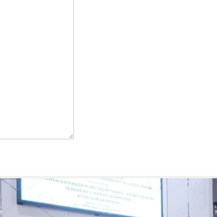
rea
Kenc
Murid
Headline
Kapolresta Banda Aceh
Kem
Kombes Pol Andi Kirana
atkan
Seme
Kapolresta Banda
Pend
Aceh Diperiksa
Ged
Propam, Kompolnas
Asep Sa
Desak Polri Buka
Kasus Secara
Transparan
Asep Sanjaya
Agustus 8, 2026