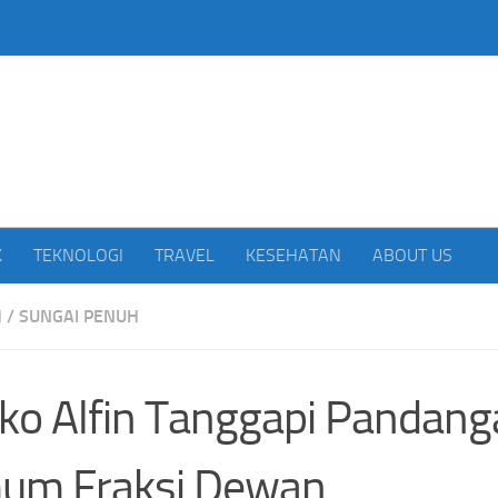
beritakan Indonesia
K
TEKNOLOGI
TRAVEL
KESEHATAN
ABOUT US
H
/
SUNGAI PENUH
o Alfin Tanggapi Pandang
um Fraksi Dewan