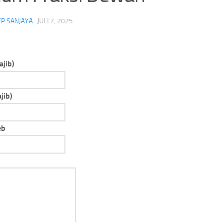
P SANJAYA
·
JULI 7, 2025
Kebakaran Surya Kencana Padam,
Menteri LH Percepat
Kemenhut Tutup Sementara Jalur
TPA Bakal Berubah Ja
ajib)
Pendakian Gunung Gede
Tanpa Bau
jib)
eb
e
Headlin
laysia
Keba