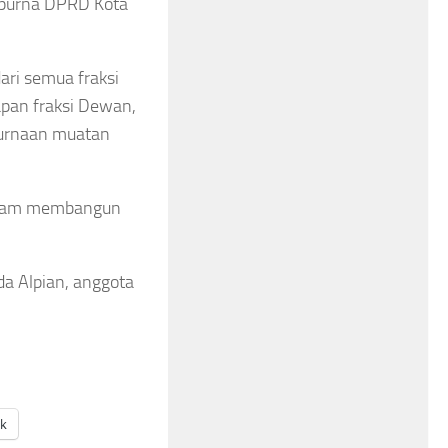
ipurna DPRD Kota
ari semua fraksi
pan fraksi Dewan,
purnaan muatan
 dalam membangun
kda Alpian, anggota
ak