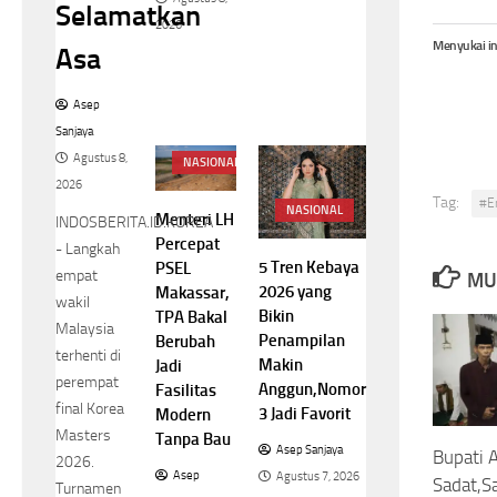
Selamatkan
2026
Menyukai in
Asa
Asep
Sanjaya
Agustus 8,
NASIONAL
2026
Tag:
#E
NASIONAL
Menteri LH
INDOSBERITA.ID.KOREA
Percepat
- Langkah
5 Tren Kebaya
PSEL
empat
MU
2026 yang
Makassar,
wakil
Bikin
TPA Bakal
Malaysia
Penampilan
Berubah
terhenti di
Makin
Jadi
perempat
Anggun,Nomor
Fasilitas
final Korea
3 Jadi Favorit
Modern
Masters
Tanpa Bau
Asep Sanjaya
Bupati 
2026.
Asep
Agustus 7, 2026
Sadat,S
Turnamen