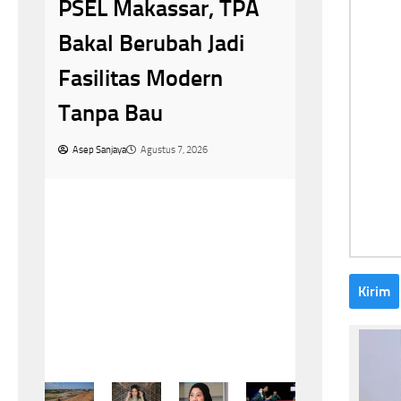
Tumbang di Ko
PSEL Makassar, TPA
Masters 2026, 
Bakal Berubah Jadi
Herry IP Selam
Fasilitas Modern
Asa
Tanpa Bau
Asep Sanjaya
Agustus 8, 2026
Asep Sanjaya
Agustus 7, 2026
Kirim