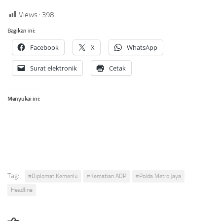
Views :
398
Bagikan ini:
Facebook
X
WhatsApp
Surat elektronik
Cetak
Menyukai ini:
Tag:
#Diplomat Kemenlu
#Kematian ADP
#Polda Metro Jaya
Headline