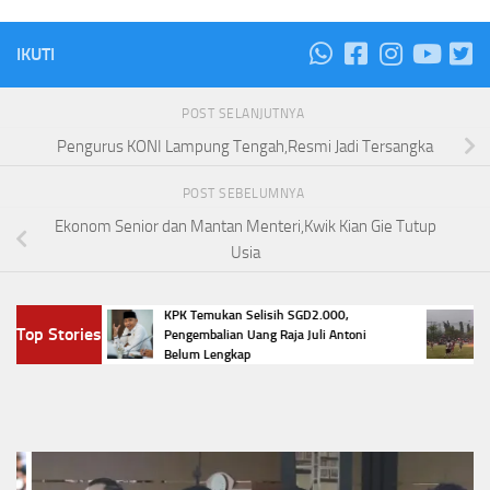
IKUTI
POST SELANJUTNYA
Pengurus KONI Lampung Tengah,Resmi Jadi Tersangka
POST SEBELUMNYA
Ekonom Senior dan Mantan Menteri,Kwik Kian Gie Tutup
Usia
nteng
KPK Temukan Selisih SGD2.000,
Tragi
Top Stories
ma
Pengembalian Uang Raja Juli Antoni
Petir
Belum Lengkap