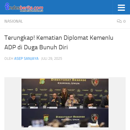
Skip to content
NASIONAL
0
Terungkap! Kematian Diplomat Kemenlu
ADP di Duga Bunuh Diri
OLEH
ASEP SANJAYA
·
JULI 29, 2025