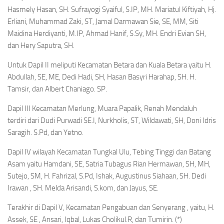
Hasmely Hasan, SH. Sufrayogi Syaiful, S.IP, MH. Mariatul Kiftiyah, Hj.
Erliani, Muhammad Zaki, ST, Jamal Darmawan Sie, SE, MM, Siti
Maidina Herdiyanti, M.IP, Ahmad Hanif, S.Sy, MH. Endri Evian SH,
dan Hery Saputra, SH.
Untuk Dapil II meliputi Kecamatan Betara dan Kuala Betara yaitu H.
Abdullah, SE, ME, Dedi Hadi, SH, Hasan Basyri Harahap, SH. H.
Tamsir, dan Albert Chaniago. SP.
Dapil III Kecamatan Merlung, Muara Papalik, Renah Mendaluh
terdiri dari Dudi Purwadi SE.I, Nurkholis, ST, Wildawati, SH, Doni Idris
Saragih. S.Pd, dan Yetno.
Dapil IV wilayah Kecamatan Tungkal Ulu, Tebing Tinggi dan Batang
Asam yaitu Hamdani, SE, Satria Tubagus Rian Hermawan, SH, MH,
Sutejo, SM, H. Fahrizal, S.Pd, Ishak, Augustinus Siahaan, SH. Dedi
Irawan , SH. Melda Arisandi, S.kom, dan Jayus, SE.
Terakhir di Dapil V, Kecamatan Pengabuan dan Senyerang , yaitu, H.
Assek, SE , Ansari, Iqbal, Lukas Cholikul.R, dan Tumirin. (*)