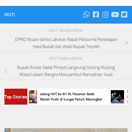
IKUTI
POST SELANJUTNYA
DPRD Muaro Jambi,Lakukan Rapat Paripurna Penetapan
Hasil Bupati dan Wakil Bupati Terpilih
POST SEBELUMNYA
Bupati Anwar Sadat Pimpin Langsung Gotong Royong
Masjid dalam Rangka Menyambut Ramadhan 1446
n
Empat W
Jelang HUT ke-81 RI, Pesanan Batik
Top Stories
lok
Masters 
Merah Putih di Sungai Penuh Meningkat
Selamat