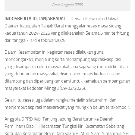
Reses Anggota DPRD
INDOSBERITA.ID,TANJABBARAT –
Dewan Perwakilan Rakyat
Daerah Kabupaten Tanjab Barat menggelar reses masa sidang
kedua tahun 2024-2025 yang dilaksanakan Selama 6 hari terhitung
dari tanggal 4 s/d 9 februari2025.
Dalam Kesempatan ini kegiatan reses dilakukan guna
mendengarkan, menjaring serta menampung aspirasi-aspirasi
yang disampaikan oleh masyarakat ,apa saja yang menjadi keluhan
yang di lontarkan masyarakat disini dalam reses kedua ini akan
ditampung dan diperjuangkan demi untuk kemajuan pembangunan
masyarakat kedepan.Minggu (09/02/2025).
Selain itu, reses juga dalam rangka menjalin silaturrahmi dan
menjemput aspirasi masyarakat yang mungkin belum terakomodir.
Anggota DPRD Kab. Tanjung Jabung Barat turun ke Daerah
Pemilihan ( Dapil ) I Kecamatan Tungkal Ilir, Kecamatan Seberang
Kota, dan Kecamatan Bram Itam yakni H. Muh. Sjafril Simamora, SH,