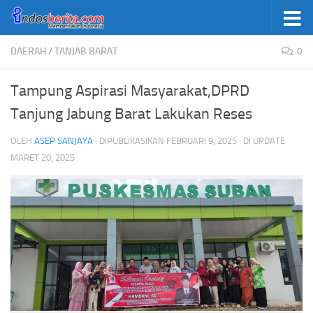
Skip to content
DAERAH
/
TANJAB BARAT
0
Tampung Aspirasi Masyarakat,DPRD
Tanjung Jabung Barat Lakukan Reses
OLEH
ASEP SANJAYA
· DIPUBLIKASIKAN
FEBRUARI 9, 2025
· DI UPDATE
MARET 20, 2025