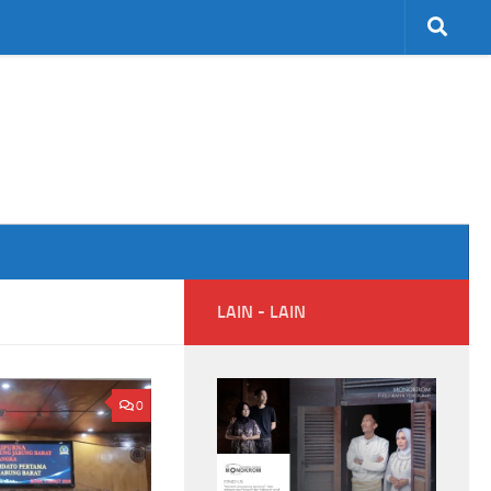
LAIN - LAIN
ri Perhatian
Kebakaran Surya Kencana Padam,
0
 Ninja
Kemenhut Tutup Sementara Jalur
pada Sang Bintang
Pendakian Gunung Gede