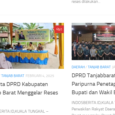
adi Favorit
reses dilakukan...
Julukan
Walsh
Sanjaya
Ninja
sep
Agustus
Berkerudung
Asep
aya
7, 2026
Melekat
Sanjaya
gustus
pada Sang
Agustus
026
0
Bintang Voli
7, 2026
Asep
Sanjaya
Agustus
7, 2026
DAERAH
/
TANJAB BARAT
J
DPRD Tanjabbarat
/
TANJAB BARAT
FEBRUARI 4, 2025
Paripurna Peneta
ta DPRD Kabupaten
Bupati dan Wakil B
b Barat Menggelar Reses
INDOSBERITA.ID,KUALA
Perwakilan Rakyat Daer
RITA.ID,KUALA TUNGKAL –