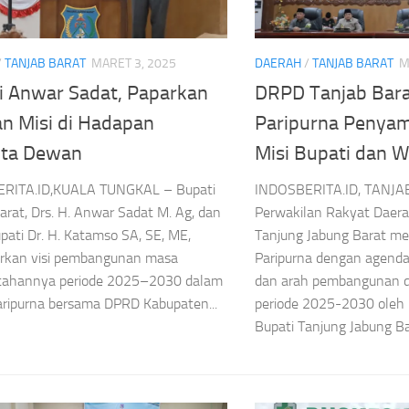
/
TANJAB BARAT
MARET 3, 2025
DAERAH
/
TANJAB BARAT
M
i Anwar Sadat, Paparkan
DRPD Tanjab Bara
an Misi di Hadapan
Paripurna Penyam
#Kementerian Lingkungan Hidup
Headline
Pengelolaan Sampah
ta Dewan
Misi Bupati dan W
Sampah menjadi Energi Listrik
RITA.ID,KUALA TUNGKAL – Bupati
INDOSBERITA.ID, TANJ
arat, Drs. H. Anwar Sadat M. Ag, dan
Perwakilan Rakyat Daer
Menteri LH Percepat
an Surya
pati Dr. H. Katamso SA, SE, ME,
Tanjung Jabung Barat me
PSEL Makassar, TPA
 Padam,
kan visi pembangunan masa
Paripurna dengan agenda
tahannya periode 2025–2030 dalam
dan arah pembangunan 
Bakal Berubah Jadi
t Tutup
ripurna bersama DPRD Kabupaten...
periode 2025-2030 oleh 
Fasilitas Modern
a Jalur
Bupati Tanjung Jabung Bar
Tanpa Bau
an Gunung
Asep Sanjaya
Agustus 7, 2026