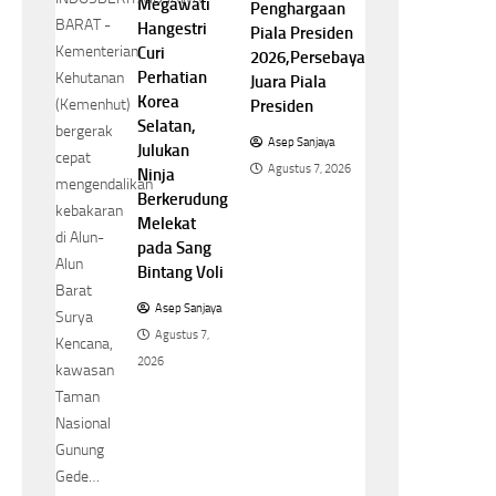
Megawati
Penghargaan
BARAT -
Hangestri
Piala Presiden
Kementerian
Curi
2026,Persebaya
Perhatian
Kehutanan
Juara Piala
Korea
(Kemenhut)
Presiden
Selatan,
bergerak
Asep Sanjaya
Julukan
cepat
Agustus 7, 2026
Ninja
mengendalikan
Berkerudung
kebakaran
Melekat
di Alun-
pada Sang
Alun
Bintang Voli
Barat
Asep Sanjaya
Surya
Agustus 7,
Kencana,
2026
kawasan
Taman
Nasional
Gunung
Gede…