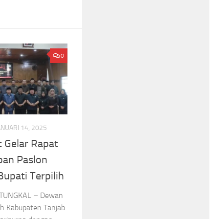
0
ANUARI 14, 2025
 Gelar Rapat
pan Paslon
upati Terpilih
 TUNGKAL – Dewan
ah Kabupaten Tanjab