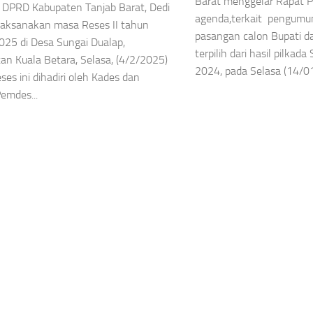
Barat menggelar Rapat P
 DPRD Kabupaten Tanjab Barat, Dedi
agenda,terkait pengum
laksanakan masa Reses II tahun
pasangan calon Bupati d
025 di Desa Sungai Dualap,
terpilih dari hasil pilkad
n Kuala Betara, Selasa, (4/2/2025)
2024, pada Selasa (14/01/
ses ini dihadiri oleh Kades dan
Pemdes...