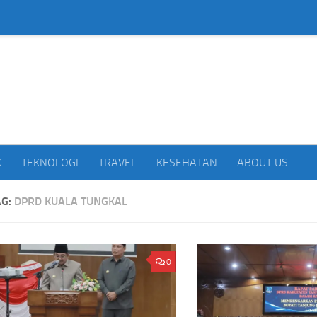
beritakan Indonesia
K
TEKNOLOGI
TRAVEL
KESEHATAN
ABOUT US
AG:
DPRD KUALA TUNGKAL
Megawati Hangestri Cu
5 Tren Kebaya 2026 yang Bikin
0
Korea Selatan, Julukan
Penampilan Makin Anggun,Nomor 3 Jadi
Berkerudung Melekat 
Favorit
Voli