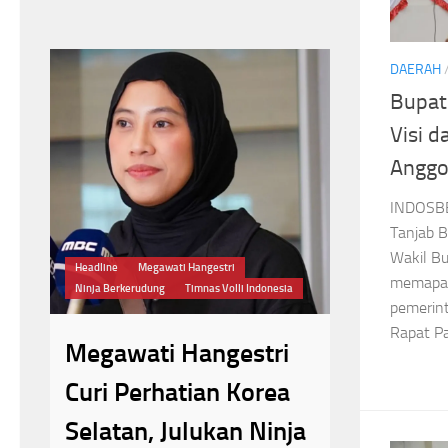
DAERAH
Bupat
Visi d
Anggo
Headline
INDOSBE
Tanjab B
Kebakar
Wakil Bu
Headline
Megawati Hangestri
Kencana
memapar
Ninja Berkerudung
Timnas Volli Indonesia
pemerin
Kemenhu
6
Rapat Pa
Megawati Hangestri
Sementar
Curi Perhatian Korea
Pendaki
Selatan, Julukan Ninja
Gede