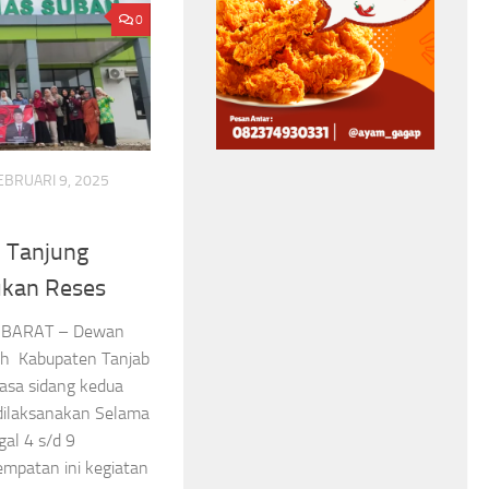
Anggun,Nomor 3 Jadi
Berkerudung
0
Favorit
pada Sang B
Asep Sanjaya
Agustus 7, 2026
Voli
Asep Sanjaya
Agustus 7
EBRUARI 9, 2025
 Tanjung
ukan Reses
BBARAT – Dewan
ah Kabupaten Tanjab
asa sidang kedua
ilaksanakan Selama
gal 4 s/d 9
empatan ini kegiatan