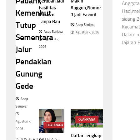
Padam,
Berubah Jadi
Makin
Anggota
Fasilitas
Anggun,Nomor
Hadi,me
Kemenhut
Modern
3 Jadi Favorit
sidang 2
Tanpa Bau
Tutup
Asep Sanjaya
Kecamata
Asep Sanjaya
Agustus 7, 2026
Dalam re
Sementara
Agustus 7,
Jajaran 
2026
Jalur
Pendakian
Gunung
Gede
Asep
Sanjaya
OLAHRAGA
Agustus 7,
OLAHRAGA
2026
Daftar Lengkap
INDOSBERITA.ID.JAWA