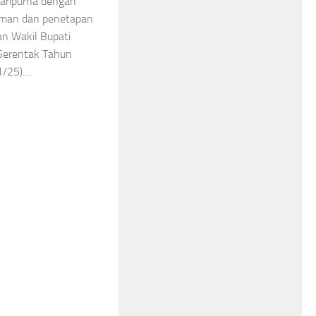
aripurna dengan
uman dan penetapan
an Wakil Bupati
a Serentak Tahun
25)....