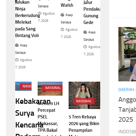
di Favorit
3 J
Julukan
Jadi
Jalur
Walsh
Sanjaya
Ninja
Fasilitas
Pendakian
sep
A
Agustus
Berkerudung
Modern
Asep
Gunung
ya
Sanj
7, 2026
Melekat
Tanpa
Gede
Sanjaya
gustus
A
pada Sang
Bau
Agustus
Asep
26
7, 2
Bintang Voli
7, 2026
Asep
Sanjaya
Asep
Sanjaya
Agustus
Sanjaya
Agustus
7, 2026
Agustus
7, 2026
7, 2026
NASIONAL
NASIONAL
DAERAH
Anggo
Kebakaran
NASIONAL
Menteri LH
Tanja
Percepat
Surya
PSEL
5 Tren Kebaya
2025
Kencana
Makassar,
2026 yang Bikin
TPA Bakal
Penampilan
INDOSBE