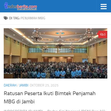
Skip to content
DI TAG:
PENJAMAH MBG
0
DAERAH
/
JAMBI
OKTOBER 25, 2025
Ratusan Peserta Ikuti Bimtek Penjamah
MBG di Jambi