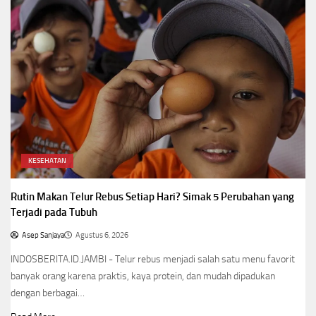
KESEHATAN
Rutin Makan Telur Rebus Setiap Hari? Simak 5 Perubahan yang
Terjadi pada Tubuh
Asep Sanjaya
Agustus 6, 2026
INDOSBERITA.ID.JAMBI - Telur rebus menjadi salah satu menu favorit
banyak orang karena praktis, kaya protein, dan mudah dipadukan
dengan berbagai…