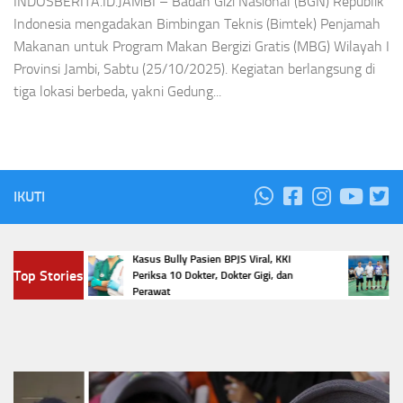
INDOSBERITA.ID.JAMBI – Badan Gizi Nasional (BGN) Republik
Indonesia mengadakan Bimbingan Teknis (Bimtek) Penjamah
Makanan untuk Program Makan Bergizi Gratis (MBG) Wilayah I
Provinsi Jambi, Sabtu (25/10/2025). Kegiatan berlangsung di
tiga lokasi berbeda, yakni Gedung...
IKUTI
Hari?
Kasus Bully Pasien BPJS Viral, KKI
Smas
Top Stories
 pada
Periksa 10 Dokter, Dokter Gigi, dan
Cup 
Perawat