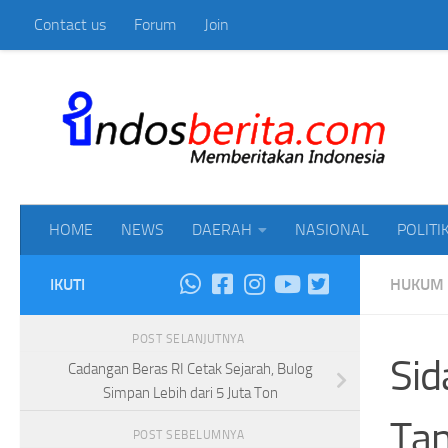
Contact us
Forum
Join
Skip to content
Mem
HOME
NEWS
DAERAH
NASIONAL
POLITI
IKUTI
HUKUM
POST SELANJUTNYA
Sid
Cadangan Beras RI Cetak Sejarah, Bulog
Simpan Lebih dari 5 Juta Ton
Tan
POST SEBELUMNYA