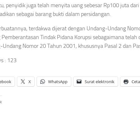
itu, penyidik juga telah menyita uang sebesar Rp100 juta dar
jadikan sebagai barang bukti dalam persidangan.
erbuatannya, terdakwa dijerat dengan Undang-Undang Nom
 Pemberantasan Tindak Pidana Korupsi sebagaimana telah d
-Undang Nomor 20 Tahun 2001, khususnya Pasal 2 dan Pas
s :
123
ebook
X
WhatsApp
Surat elektronik
Cet
i: