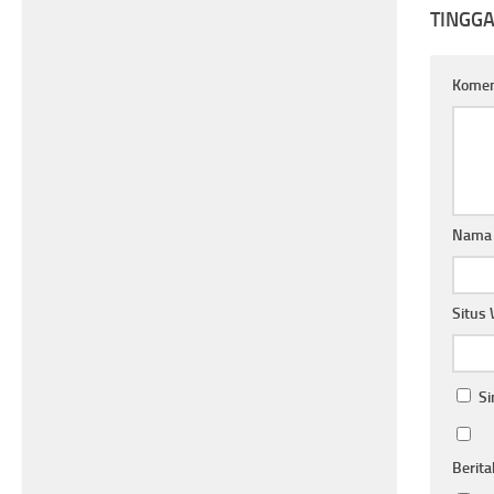
TINGG
Kome
Nam
Situs
Si
Berita