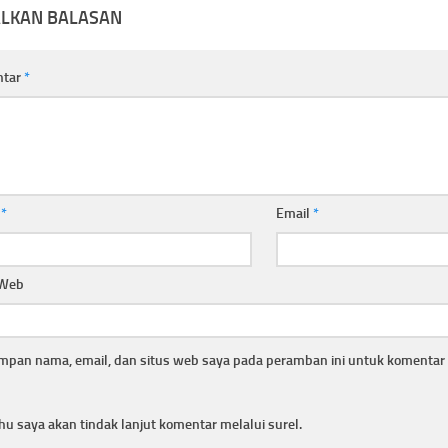
ALKAN BALASAN
ntar
*
a
*
Email
*
 Web
mpan nama, email, dan situs web saya pada peramban ini untuk komentar 
hu saya akan tindak lanjut komentar melalui surel.