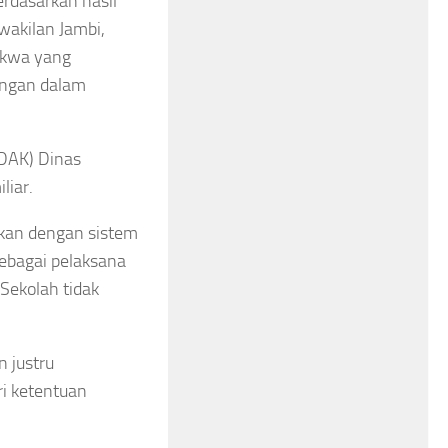
rdasarkan hasil
akilan Jambi,
akwa yang
angan dalam
 (DAK) Dinas
liar.
kan dengan sistem
sebagai pelaksana
Sekolah tidak
 justru
ri ketentuan