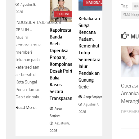
NASIONAL
Agustus 8,
Tag:
#K
2026
HUKUM
SMA Neger
Kebakaran
INDOSBERITA.ID.SUNGAI
Surya
Kapolresta
PENUH –
Kencana
MU
Banda
Musim
Padam,
Aceh
kemarau mulai
Kemenhut
Diperiksa
memberi
Tutup
Propam,
Sementara
tekanan pada
Kompolnas
Jalur
ketersediaan
Desak Polri
Pendakian
air bersih di
Buka
Gunung
Kota Sungai
Kasus
Operasi
Gede
Penuh, Jambi.
Secara
Amankan
Debit air baku…
Asep Sanjaya
Transparan
Merang
Agustus 7,
Read More..
Asep
DESEMBE
2026
Sanjaya
Agustus 8,
2026