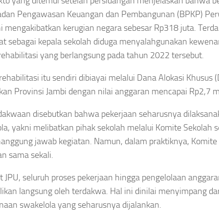
kto yang ditemui setelah persidangan menjelaskan bahwa be
Badan Pengawasan Keuangan dan Pembangunan (BPKP) Perw
NASIONAL
NASIONAL
ni mengakibatkan kerugian negara sebesar Rp318 juta. Terd
Menteri
Kebakaran
UKUM
at sebagai kepala sekolah diduga menyalahgunakan kewen
LH
Surya
olresta
rehabilitasi yang berlangsung pada tahun 2022 tersebut.
Percepat
Kencana
nda
PSEL
Padam,
eh
rehabilitasi itu sendiri dibiayai melalui Dana Alokasi Khusus
Makassar,
Kemenhut
eriksa
TPA Bakal
Tutup
kan Provinsi Jambi dengan nilai anggaran mencapai Rp2,7 mi
opam,
Berubah
Sementara
mpolnas
Jadi
Jalur
akwaan disebutkan bahwa pekerjaan seharusnya dilaksana
ak Polri
Fasilitas
Pendakian
ka
la, yakni melibatkan pihak sekolah melalui Komite Sekolah 
Modern
Gunung
sus
anggung jawab kegiatan. Namun, dalam praktiknya, Komite 
Tanpa
Gede
ara
Bau
kan sama sekali.
nsparan
Asep
Asep
Sanjaya
sep
 JPU, seluruh proses pekerjaan hingga pengelolaan anggaran
Sanjaya
Agustus
aya
likan langsung oleh terdakwa. Hal ini dinilai menyimpang da
Agustus
7, 2026
gustus
naan swakelola yang seharusnya dijalankan.
7, 2026
026