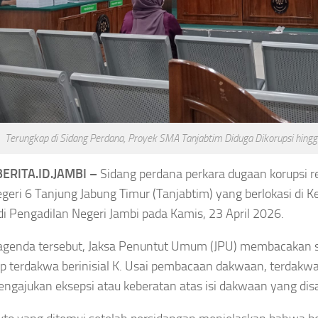
Tumbang di Korea
gkat
Toko Batik
Masters 2026, Murid
UT ke-81 RI,
Herry IP Selamatkan
 Batik Merah
Asa
 Sungai Penuh
Asep Sanjaya
Agustus 8, 2026
at
Terungkap di Sidang Perdana, Proyek SMA Tanjabtim Diduga Dikorupsi hingg
gustus 8, 2026
ERITA.ID.JAMBI –
Sidang perdana perkara dugaan korupsi re
eri 6 Tanjung Jabung Timur (Tanjabtim) yang berlokasi di 
 di Pengadilan Negeri Jambi pada Kamis, 23 April 2026.
agenda tersebut, Jaksa Penuntut Umum (JPU) membacakan 
p terdakwa berinisial K. Usai pembacaan dakwaan, terdakw
engajukan eksepsi atau keberatan atas isi dakwaan yang di