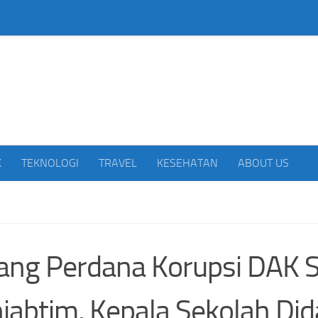
beritakan Indonesia
K
TEKNOLOGI
TRAVEL
KESEHATAN
ABOUT US
ang Perdana Korupsi DAK 
jabtim, Kepala Sekolah Di