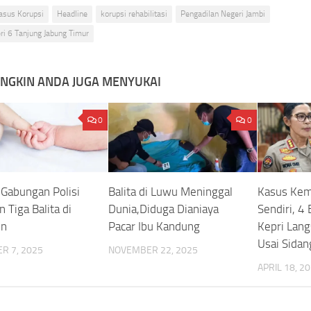
asus Korupsi
Headline
korupsi rehabilitasi
Pengadilan Negeri Jambi
i 6 Tanjung Jabung Timur
NGKIN ANDA JUGA MENYUKAI
0
0
 Gabungan Polisi
Balita di Luwu Meninggal
Kasus Kem
 Tiga Balita di
Dunia,Diduga Dianiaya
Sendiri, 4
in
Pacar Ibu Kandung
Kepri Lang
Usai Sidan
R 7, 2025
NOVEMBER 22, 2025
APRIL 18, 2