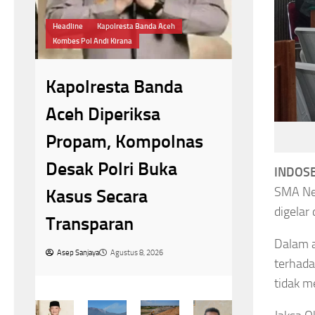
Pemrintaan Menin
Bahan Baku Air Bersih
Headline
Jelang H
Musim Kemarau
Perumda Tirta Khayangan
Pesanan
Kemarau Kian
Putih di
Terasa,Pasokan Bahan
Meningk
s
Baku Air Bersih di
Asep Sanjaya
A
Sungai Penuh Anjlok
INDOSB
SMA Neg
40 Persen
digelar
Asep Sanjaya
Agustus 8, 2026
Dalam 
terhada
tidak m