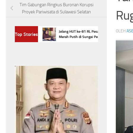
Tim Gabungan Ringkus Buronan Korupsi
Rug
Proyek Pariwisata di Sulawesi Selatan
,Pasokan Bahan
OLEH
ASE
Jelang HUT ke-81 RI, Pesanan Batik
Top Stories
ngai Penuh Anjlok
Merah Putih di Sungai Penuh Meningkat
Headline
Jela