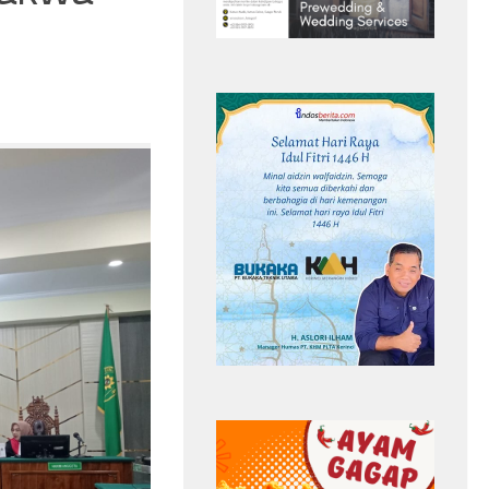
iperiksa
Kemarau Kian Terasa,Pasokan Bahan
k Polri Buka
Baku Air Bersih di Sungai Penuh Anjlok
n
40 Persen