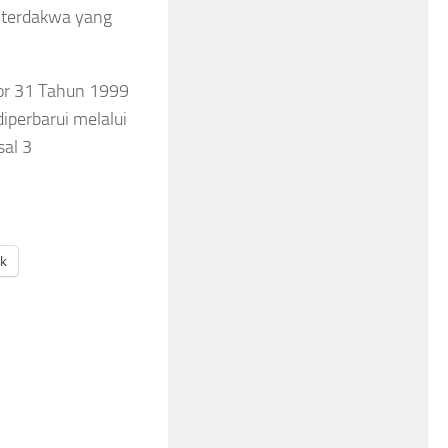
i terdakwa yang
or 31 Tahun 1999
iperbarui melalui
al 3
ak