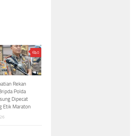
0
atian Rekan
 Bripda Polda
sung Dipecat
g Etik Maraton
026