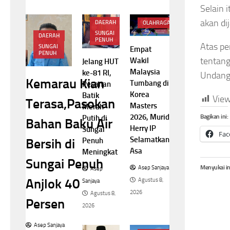
Selain 
akan di
DAERAH
OLAHRAGA
SUNGAI
DAERAH
PENUH
Atas p
SUNGAI
Empat
PENUH
tentang
Wakil
Jelang HUT
Malaysia
ke-81 RI,
Undang
Kemarau Kian
Tumbang di
Pesanan
Korea
Batik
View
Terasa,Pasokan
Masters
Merah
2026, Murid
Bagikan ini:
Putih di
Bahan Baku Air
Herry IP
Sungai
Fac
Selamatkan
Bersih di
Penuh
Asa
Meningkat
Sungai Penuh
Menyukai in
Asep Sanjaya
Asep
Anjlok 40
Agustus 8,
Sanjaya
2026
Agustus 8,
Persen
2026
Asep Sanjaya