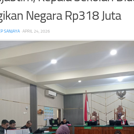
ikan Negara Rp318 Juta
Empat Wakil Malaysia Tumbang di Korea
Kapolresta Banda Aceh D
P SANJAYA
·
APRIL 24, 2026
Masters 2026, Murid Herry IP
Propam, Kompolnas Desa
Selamatkan Asa
Kasus Secara Transpara
Ganda putra Malaysia
Headline
Korea Masters 2026
Turnamen BWF Super 300
Empat Wakil Malaysia
ng Kemerdekaan