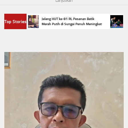
Lanjutkan
han
Empat 
Jelang HUT ke-81 RI, Pesanan Batik
Top Stories
njlok
Master
Merah Putih di Sungai Penuh Meningkat
Selama