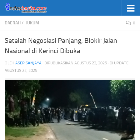
Skip to content
DAERAH
/
HUKUM
0
Setelah Negosiasi Panjang, Blokir Jalan
Nasional di Kerinci Dibuka
OLEH
ASEP SANJAYA
· DIPUBLIKASIKAN
AGUSTUS 22, 2025
· DI UPDATE
AGUSTUS 22, 2025