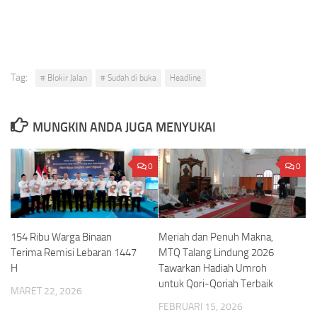
Tag:
# Blokir Jalan
# Sudah di buka
Headline
MUNGKIN ANDA JUGA MENYUKAI
0
0
Meriah dan Penuh Makna,
154 Ribu Warga Binaan
MTQ Talang Lindung 2026
Terima Remisi Lebaran 1447
Tawarkan Hadiah Umroh
H
untuk Qori-Qoriah Terbaik
MARET 22, 2026
FEBRUARI 15, 2026