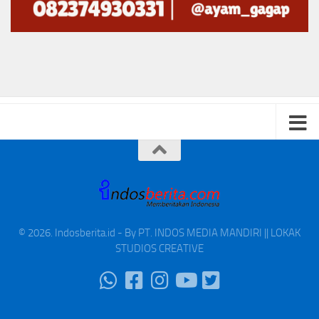
© 2026. Indosberita.id - By PT. INDOS MEDIA MANDIRI || LOKAK
STUDIOS CREATIVE