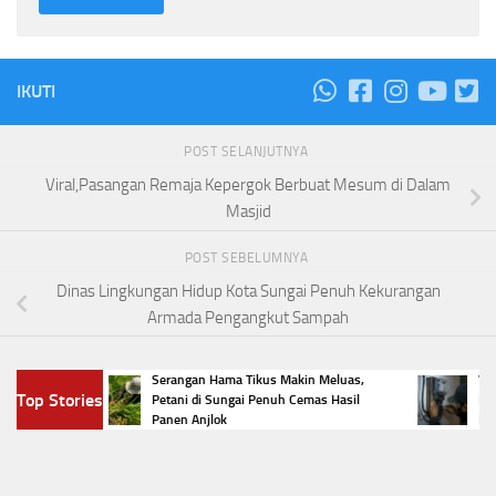
IKUTI
POST SELANJUTNYA
Viral,Pasangan Remaja Kepergok Berbuat Mesum di Dalam
Masjid
POST SEBELUMNYA
Dinas Lingkungan Hidup Kota Sungai Penuh Kekurangan
Armada Pengangkut Sampah
ngai
Serangan Hama Tikus Makin Meluas,
Viral P
Top Stories
mba
Petani di Sungai Penuh Cemas Hasil
Listrik
Panen Anjlok
Hukum