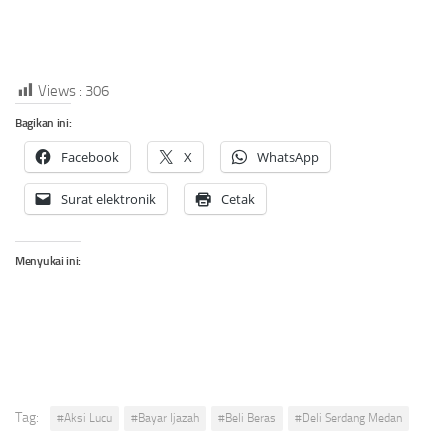
Views :
306
Bagikan ini:
Facebook
X
WhatsApp
Surat elektronik
Cetak
Menyukai ini:
Tag:
#Aksi Lucu
#Bayar Ijazah
#Beli Beras
#Deli Serdang Medan