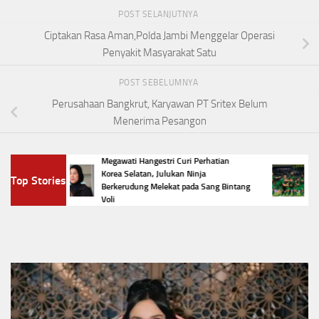
POST SELANJUTNYA
Ciptakan Rasa Aman,Polda Jambi Menggelar Operasi
Penyakit Masyarakat Satu
POST SEBELUMNYA
Perusahaan Bangkrut, Karyawan PT Sritex Belum
Menerima Pesangon
Megawati Hangestri Curi Perhatian
Daftar 
Korea Selatan, Julukan Ninja
Top Stories
 Jadi
Preside
Berkerudung Melekat pada Sang Bintang
Preside
Voli