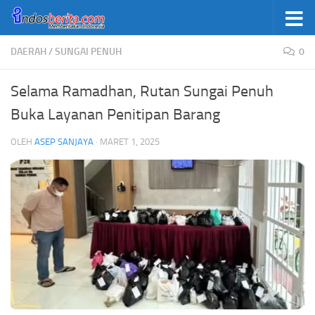
Skip to content
DAERAH
/
SUNGAI PENUH
0
Selama Ramadhan, Rutan Sungai Penuh
Buka Layanan Penitipan Barang
OLEH
ASEP SANJAYA
·
MARET 1, 2025