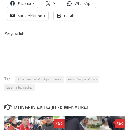
Facebook
X
WhatsApp
Surat elektronik
Cetak
Menyukai ini:
Tag:
Buka Layanan Penitipan Barang
Rutan Sungai Penuh
Selama Ramadhan
MUNGKIN ANDA JUGA MENYUKAI
0
0