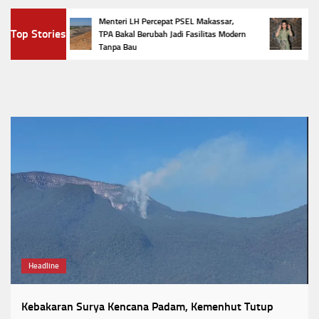
Menteri LH Percepat PSEL Makassar,
5 Tren 
Top Stories
TPA Bakal Berubah Jadi Fasilitas Modern
Penampi
Tanpa Bau
Favorit
Headline
Kebakaran Surya Kencana Padam, Kemenhut Tutup