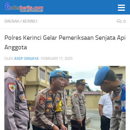
Skip to content
DAERAH
/
KERINCI
0
Polres Kerinci Gelar Pemeriksaan Senjata Api
Anggota
OLEH
ASEP SANJAYA
·
FEBRUARI 17, 2025