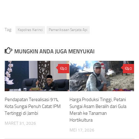
Tag:
Kapolres Kerinci
Pemeriksaan Senjata Api
MUNGKIN ANDA JUGA MENYUKAI
0
0
Pendapatan Terealisasi 91%,
Harga Produksi Tinggi, Petani
Kota Sungai Penuh Catat IPM
Sungai Asam Beralih dari Gula
Tertinggi di Jambi
Merah ke Tanaman
Hortikultura
MARET 31, 2026
MEI 17, 2026