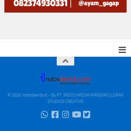
© 2026. Indosberita.id - By PT. INDOS MEDIA MANDIRI || LOKAK
STUDIOS CREATIVE