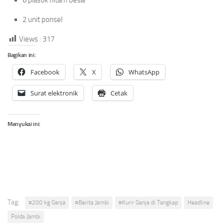
6 plastik hitam besar
2 unit ponsel
Views :
317
Bagikan ini:
Facebook
X
WhatsApp
Surat elektronik
Cetak
Menyukai ini:
Tag:
#200 kg Ganja
#Berita Jambi
#Kurir Ganja di Tangkap
Headline
Polda Jambi