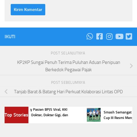
IKUTI
POST SELANJUTNYA
KP2KP Sungai Penuh Terima Puluhan Aduan Penipuan
Berkedok Pegawai Pajak
POST SEBELUMNYA
Tanjab Barat & Batang Hari Perkuat Kolaborasi Lintas OPD
Kasus Bully Pasien BPJS Viral, KKI
Smash Semangat Kemerde
Top Stories
Periksa 10 Dokter, Dokter Gigi, dan
Cup III Resmi Menghanga
Perawat