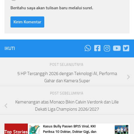
Beritahu saya akan tulisan baru melalui surel.
IKUTI
POST SELANJUTNYA
5 HP Tercanggih 2026 dengan Teknologi AI, Performa
Gahar dan Kamera Super
POST SEBELUMNYA
Kemenangan atas Monaco Bikin Calvin Verdonk dan Lille
Dekati Liga Champions 2026/2027
ri?
Kasus Bully Pasien BPJS Viral, KKI
Smash 
Top Stories
ada
Periksa 10 Dokter, Dokter Gigi, dan