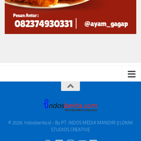
© 2026. Indosberita.id - By PT. INDOS MEDIA MANDIRI || LOKAK
STUDIOS CREATIVE