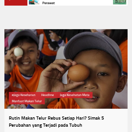
Cup II
Perawat
#Jaga Kesehatan
Headline
Jaga Kesehatan Mata
Manfaat Makan Telur
Rutin Makan Telur Rebus Setiap Hari? Simak 5
Perubahan yang Terjadi pada Tubuh