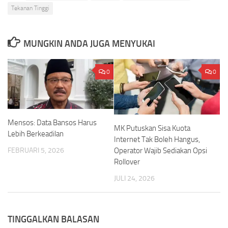
Tekanan Tinggi
MUNGKIN ANDA JUGA MENYUKAI
0
0
Mensos: Data Bansos Harus
MK Putuskan Sisa Kuota
Lebih Berkeadilan
Internet Tak Boleh Hangus,
Operator Wajib Sediakan Opsi
FEBRUARI 5, 2026
Rollover
JULI 24, 2026
TINGGALKAN BALASAN