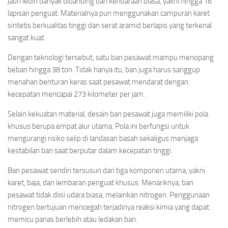
jauh lebih banyak dibanding ban kendaraan biasa, yakni hingga 16
lapisan penguat. Materialnya pun menggunakan campuran karet
sintetis berkualitas tinggi dan serat aramid berlapis yang terkenal
sangat kuat.
Dengan teknologi tersebut, satu ban pesawat mampu menopang
beban hingga 38 ton. Tidak hanya itu, ban juga harus sanggup
menahan benturan keras saat pesawat mendarat dengan
kecepatan mencapai 273 kilometer per jam.
Selain kekuatan material, desain ban pesawat juga memiliki pola
khusus berupa empat alur utama. Pola ini berfungsi untuk
mengurangi risiko selip di landasan basah sekaligus menjaga
kestabilan ban saat berputar dalam kecepatan tinggi.
Ban pesawat sendiri tersusun dari tiga komponen utama, yakni
karet, baja, dan lembaran penguat khusus. Menariknya, ban
pesawat tidak diisi udara biasa, melainkan nitrogen. Penggunaan
nitrogen bertujuan mencegah terjadinya reaksi kimia yang dapat
memicu panas berlebih atau ledakan ban.