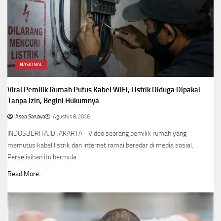
NASIONAL
Viral Pemilik Rumah Putus Kabel WiFi, Listrik Diduga Dipakai
Tanpa Izin, Begini Hukumnya
Asep Sanjaya
Agustus 8, 2026
INDOSBERITA.ID.JAKARTA - Video seorang pemilik rumah yang
memutus kabel listrik dan internet ramai beredar di media sosial.
Perselisihan itu bermula…
Read More..