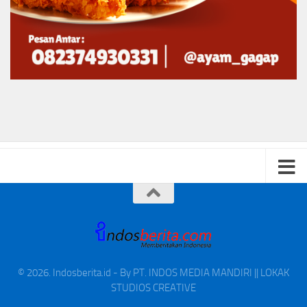
© 2026. Indosberita.id - By PT. INDOS MEDIA MANDIRI || LOKAK
STUDIOS CREATIVE