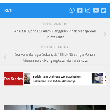
IKUTI
POST SELANJUTNYA
Aplikasi Byond BSI Alami Gangguan,Pihak Manajemen
Minta Maaf
POST SEBELUMNYA
Senyum Bahagia, Sebanyak 188 CPNS Sungai Penuh
Menerima SK Pengangkatan dari Wali Kota
,
Sudah Rajin Olahraga tapi Hasil Belum
Indonesia
Top Stories
ini
Kelihatan? Bisa Jadi Ini Alasannya
Scorpene,