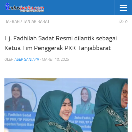
Skip to content
DAERAH
/
TANJAB BARAT
0
Hj. Fadhilah Sadat Resmi dilantik sebagai
Ketua Tim Penggerak PKK Tanjabbarat
OLEH
ASEP SANJAYA
·
MARET 10, 2025