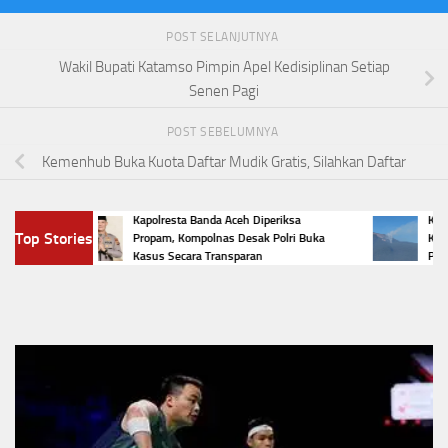
POST SELANJUTNYA
Wakil Bupati Katamso Pimpin Apel Kedisiplinan Setiap
Senen Pagi
POST SEBELUMNYA
Kemenhub Buka Kuota Daftar Mudik Gratis, Silahkan Daftar
orea
Kapolresta Banda Aceh Diperiksa
Kebakar
Top Stories
Propam, Kompolnas Desak Polri Buka
Kemenhu
Kasus Secara Transparan
Pendaki