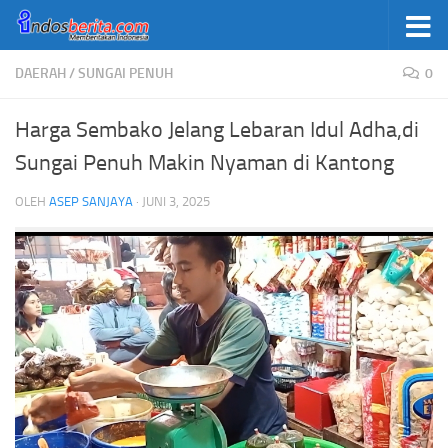
Skip to content
DAERAH
/
SUNGAI PENUH
0
Harga Sembako Jelang Lebaran Idul Adha,di
Sungai Penuh Makin Nyaman di Kantong
OLEH
ASEP SANJAYA
·
JUNI 3, 2025