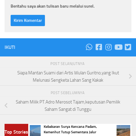
Beritahu saya akan tulisan baru melalui surel.
IKUTI
POST SELANJUTNYA
Siapa Mantan Suami dari Artis Wulan Guritno,yang Ikut
Melunasi Sengketa Lahan Sang Kakak
POST SEBELUMNYA
Saham Milik PT.Adro Merosot Tajam,keputusan Pemilik
Saham Sangat di Tunggu
Kebakaran Surya Kencana Padam,
Menter
Top Stories
uka
Kemenhut Tutup Sementara Jalur
TPA Ba