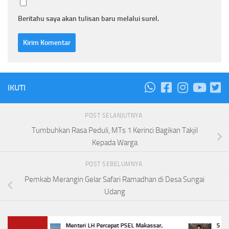
Beritahu saya akan tulisan baru melalui surel.
IKUTI
POST SELANJUTNYA
Tumbuhkan Rasa Peduli, MTs 1 Kerinci Bagikan Takjil
Kepada Warga
POST SEBELUMNYA
Pemkab Merangin Gelar Safari Ramadhan di Desa Sungai
Udang
Menteri LH Percepat PSEL Makassar,
5 Tren K