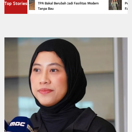
Top Stories
TPA Bakal Berubah Jadi Fasilitas Modern
Penampil
Tanpa Bau
Favorit