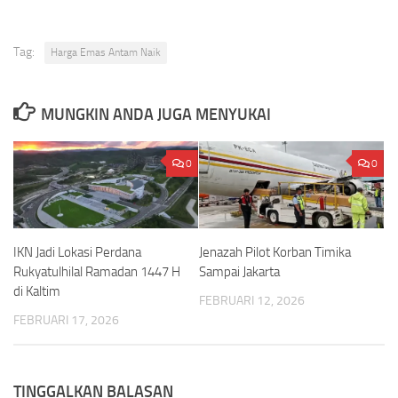
Tag:
Harga Emas Antam Naik
MUNGKIN ANDA JUGA MENYUKAI
0
0
IKN Jadi Lokasi Perdana
Jenazah Pilot Korban Timika
Rukyatulhilal Ramadan 1447 H
Sampai Jakarta
di Kaltim
FEBRUARI 12, 2026
FEBRUARI 17, 2026
TINGGALKAN BALASAN