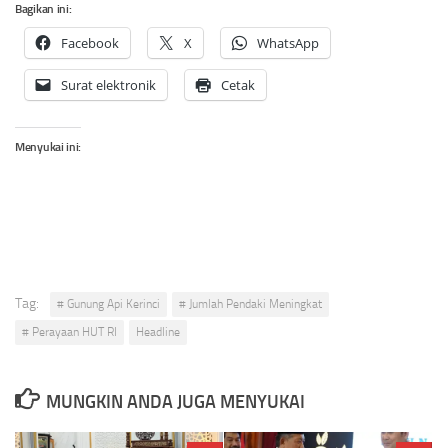
Bagikan ini:
Facebook
X
WhatsApp
Surat elektronik
Cetak
Menyukai ini:
Tag:
# Gunung Api Kerinci
# Jumlah Pendaki Meningkat
# Perayaan HUT RI
Headline
MUNGKIN ANDA JUGA MENYUKAI