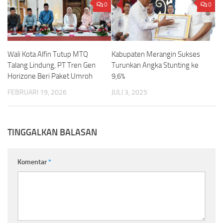
0
0
Wali Kota Alfin Tutup MTQ
Kabupaten Merangin Sukses
Talang Lindung, PT Tren Gen
Turunkan Angka Stunting ke
Horizone Beri Paket Umroh
9,6%
FEBRUARI 19, 2026
JULI 3, 2025
TINGGALKAN BALASAN
Komentar
*