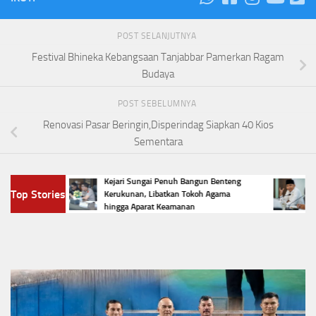
POST SELANJUTNYA
Festival Bhineka Kebangsaan Tanjabbar Pamerkan Ragam
Budaya
POST SEBELUMNYA
Renovasi Pasar Beringin,Disperindag Siapkan 40 Kios
Sementara
Kejari Sungai Penuh Bangun Benteng
KPK T
upati
Top Stories
Kerukunan, Libatkan Tokoh Agama
Pengem
T RI
hingga Aparat Keamanan
Belum