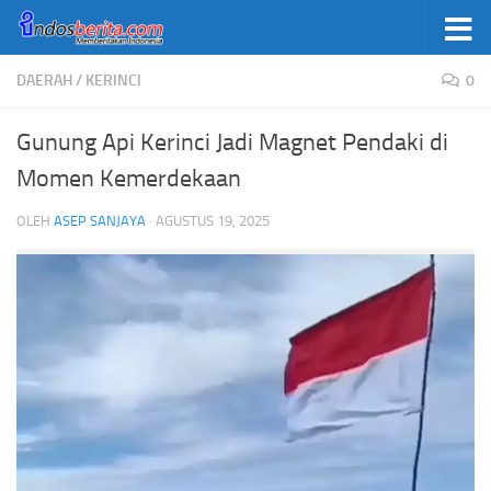
Skip to content
DAERAH
/
KERINCI
0
Gunung Api Kerinci Jadi Magnet Pendaki di
Momen Kemerdekaan
OLEH
ASEP SANJAYA
·
AGUSTUS 19, 2025