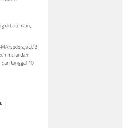
ng di butuhkan,
SMA/sederajat,D3,
kun mulai dari
dari tanggal 10
ak