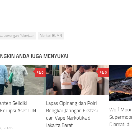
ka Lowongan Pekerjaan
Menteri BUMN
NGKIN ANDA JUGA MENYUKAI
0
0
anten Selidiki
Lapas Cipinang dan Polri
Wolf Moon
Korupsi Aset UIN
Bongkar Jaringan Ekstasi
Supermoon
dan Vape Narkotika di
Diamati di
Jakarta Barat
, 2026