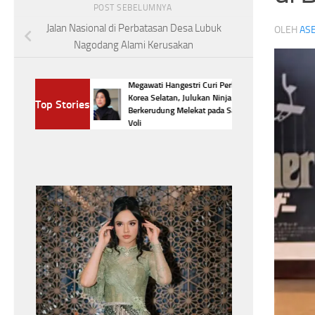
POST SEBELUMNYA
Jalan Nasional di Perbatasan Desa Lubuk
OLEH
ASE
Nagodang Alami Kerusakan
Megawati Hangestri Curi Perhatian
Bikin
Korea Selatan, Julukan Ninja
Top Stories
,Nomor 3 Jadi
Berkerudung Melekat pada Sang Bintang
Voli