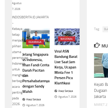
Agustus
7, 2026
INDOSBERITA.ID.JAKARTA
-
Kebaya
Tag:
Bu
tetap
NASIONAL
menjadi
OLAHRAGA
MU
pilihan
Viral ASN
utama
Jelang Singapura
Bandung Barat
perempuan
vs Indonesia,
Live Saat Jam
Indonesia
Ilhan Fandi Cerita
Kerja, Ucapan
untuk
Darah Pacitan
Minta Fee 1
menghadiri
dan
Persen Picu
Persahabatannya
berbagai
Klarifikasi
Kejati B
dengan Sandy
acara
Dugaan 
Walsh
Asep Sanjaya
penting
Jakarta
Agustus 7, 2026
pada
Asep Sanjaya
2026.
MARET 27
Agustus 7, 2026