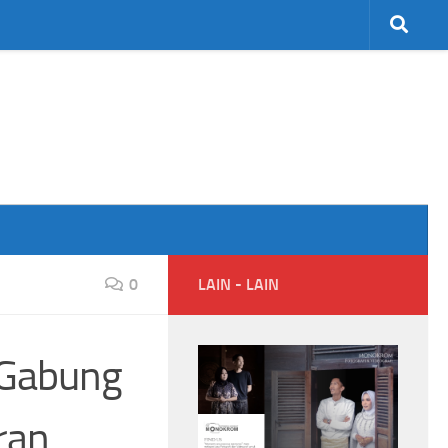
0
LAIN - LAIN
 Gabung
ran