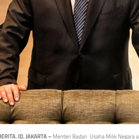
Daftar Lengkap
wati Hangestri
Penghargaan Piala
g
Timnas Volli Indonesia
Presiden
i Hangestri
2026,Persebaya Juara
hatian Korea
Piala Presiden
 Julukan Ninja
Asep Sanjaya
Agustus 7, 2026
dung Melekat
g Bintang
gustus 7, 2026
ERITA. ID, JAKARTA –
Menteri Badan Usaha Milik Negara 