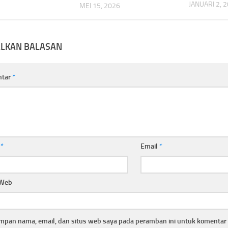
JANUARI 2, 
MEI 15, 2026
ALKAN BALASAN
ntar
*
a
*
Email
*
 Web
mpan nama, email, dan situs web saya pada peramban ini untuk komentar 