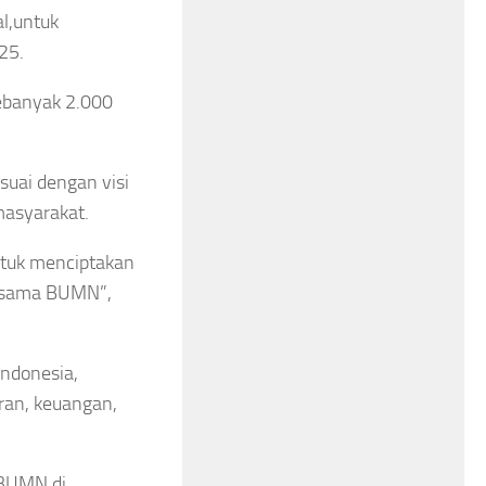
l,untuk
25.
ebanyak 2.000
suai dengan visi
masyarakat.
ntuk menciptakan
ersama BUMN”,
ndonesia,
ran, keuangan,
 BUMN di