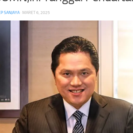
P SANJAYA
·
MARET 6, 2025
Daftar Lengkap Penghargaan Piala
Jelang Singapura vs Indones
Presiden 2026,Persebaya Juara Piala
Fandi Cerita Darah Pacitan 
Presiden
Persahabatannya dengan S
Headline
Persebaya
Piala Presiden
Stadion Kapten I Wayan Dipta