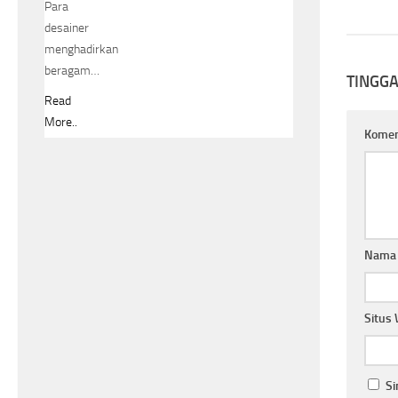
Para
desainer
menghadirkan
beragam…
TINGG
Read
More..
Kome
Nam
Situs
Si