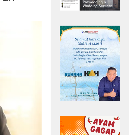
ia, Ilhan
5 Tren Kebaya 2026 yang Bikin
dan
Penampilan Makin Anggun,Nomor 3 Jadi
andy Walsh
Favorit
Headline
Ilhan Fandi
Penyerang Singapura
Timnas Singapura