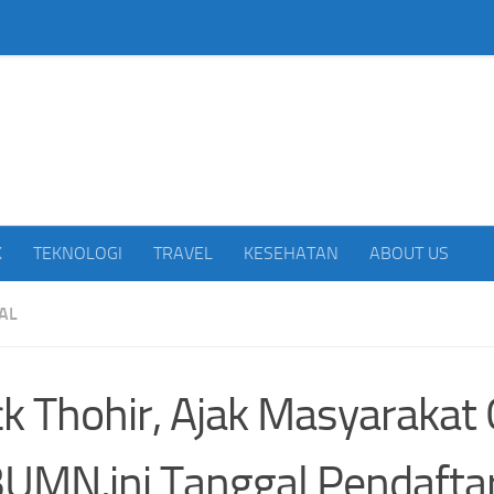
beritakan Indonesia
K
TEKNOLOGI
TRAVEL
KESEHATAN
ABOUT US
AL
ck Thohir, Ajak Masyarakat
BUMN,ini Tanggal Pendafta