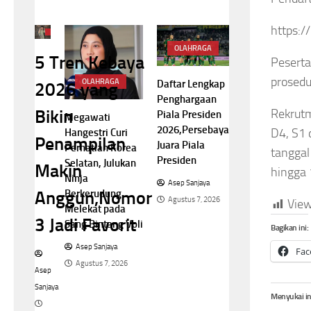
https:/
NASIONAL
OLAHRAGA
5 Tren Kebaya
Peserta
prosedu
OLAHRAGA
Daftar Lengkap
2026 yang
Penghargaan
Bikin
Rekrutm
Piala Presiden
Megawati
2026,Persebaya
D4, S1 
Hangestri Curi
Penampilan
Juara Piala
Perhatian Korea
tanggal
Presiden
Selatan, Julukan
Makin
hingga 
Ninja
Asep Sanjaya
Berkerudung
Anggun,Nomor
Agustus 7, 2026
View
Melekat pada
3 Jadi Favorit
Sang Bintang Voli
Bagikan ini:
Asep Sanjaya
Fac
Agustus 7, 2026
Asep
Sanjaya
Menyukai in