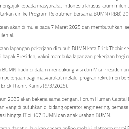
mengajak kepada masyarakat Indonesia khusus kaum milenia
HUKUM
NASIONAL
tarkan diri ke Program Rekrutmen bersama BUMN (RBB) 20
LAHRAGA
Terungkap!
Viral ASN
ang Singapura
Daftar
aan akan di mulai pada 7 Maret 2025 dan membutuhkan s
Bandung
Indonesia,
Perwira
Barat Live
lenial.
an Fandi Cerita
Menengah
a
Saat Jam
ah Pacitan
Polri yang
Kerja,
n
an lapangan pekerjaan di tubuh BUMN kata Erick Thohir se
Tersandung
Ucapan
sahabatannya
i bapak Presiden, yakni membuka lapangan pekerjaan bagi 
Kasus
Minta Fee
gan Sandy
Narkoba
1 Persen
lsh
i BUMN hadir di dalam mendukung Visi dan Misi Presiden u
Sepanjang
Picu
sep
2026
n pekerjaan bagi masyarakat melalui progran rekrutmen b
Klarifikasi
aya
Erick Thohir, Kamis (6/3/2025).
Asep
Asep
gustus
Sanjaya
Sanjaya
026
un 2025 akan bekerja sama dengan, Forum Human Capital I
Agustus
Agustus
n yang di butuhkan di bidang operator,engineering, pemasa
7, 2026
7, 2026
isasi hingga IT di 107 BUMN dan anak usahan BUMN.
aran dapat di lakukan secara online melalui platporm resmi