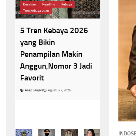
Desainer
Headline
Kebaya
Headline
Mega
Tren Kebaya 2026
Ninja Berkerudun
di
5 Tren Kebaya 2026
Megawat
n
yang Bikin
Curi Per
ya
Penampilan Makin
Selatan,
h
Anggun,Nomor 3 Jadi
Berkeru
Favorit
pada San
Asep Sanjaya
Agustus 7, 2026
Voli
Asep Sanjaya
A
INDOSB