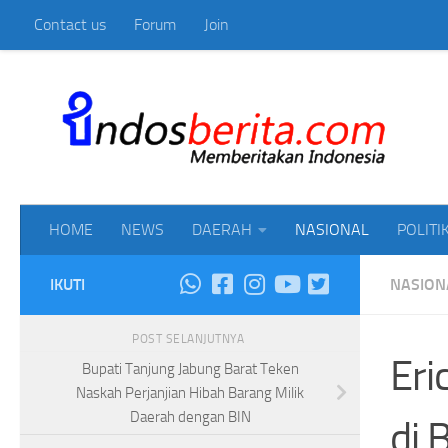
Contact us
Forum
Join
Skip to content
Mem
HOME
NEWS
DAERAH
NASIONAL
POLITI
IKUTI
NASION
POST SELANJUTNYA
Eri
Bupati Tanjung Jabung Barat Teken
Naskah Perjanjian Hibah Barang Milik
Daerah dengan BIN
di 