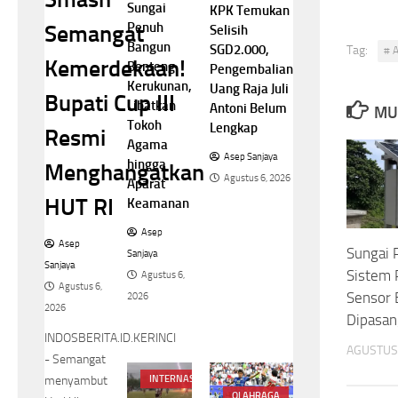
Sungai
KPK Temukan
Penuh
Semangat
Selisih
Bangun
SGD2.000,
Tag:
# A
Kemerdekaan!
Benteng
Pengembalian
Kerukunan,
Uang Raja Juli
Bupati Cup III
Libatkan
Antoni Belum
MU
Tokoh
Lengkap
Resmi
Agama
Asep Sanjaya
hingga
Menghangatkan
Agustus 6, 2026
Aparat
HUT RI
Keamanan
Asep
Asep
Sungai 
Sanjaya
Sanjaya
Sistem 
Agustus 6,
Agustus 6,
Sensor 
2026
2026
Dipasan
INDOSBERITA.ID.KERINCI
AGUSTUS 
- Semangat
menyambut
INTERNASIONAL
OLAHRAGA