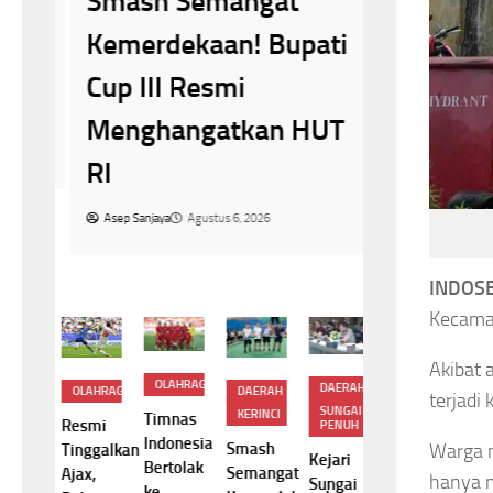
Smash Semangat
r
Bangun 
Kemerdekaan! Bupati
ng
Kerukuna
Cup III Resmi
Tokoh A
Menghangatkan HUT
Aparat 
RI
Asep Sanjaya
A
Asep Sanjaya
Agustus 6, 2026
INDOSB
Kecamat
Akibat 
OLAHRAGA
TERNASIONAL
IN
DAERAH
OLAHRAGA
DAERAH
terjadi
HUKUM
SUNGAI
KERINCI
Timnas
gis!
Tra
Resmi
PENUH
KPK Temukan
Indonesia
ain
Pe
Smash
Warga m
Tinggalkan
Selisih
Kejari
Bertolak
a FC
Yal
Semangat
Ajax,
SGD2.000,
hanya 
Sungai
ke