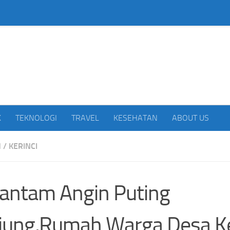
beritakan Indonesia
K
TEKNOLOGI
TRAVEL
KESEHATAN
ABOUT US
H
/
KERINCI
antam Angin Puting
iung,Rumah Warga Desa Ke