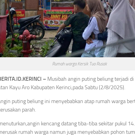
KPK Temukan Selisih
Benteng
SGD2.000,
n, Libatkan
Pengembalian Uang
gama hingga
Raja Juli Antoni Belum
Keamanan
Lengkap
gustus 6, 2026
Rumah warga Kersik Tuo Rusak
Asep Sanjaya
Agustus 6, 2026
ERITA.ID.KERINCI –
Musibah angin puting beliung terjadi di
an Kayu Aro Kabupaten Kerinci,pada Sabtu (2/8/2025).
angin puting beliung ini menyebabkan atap rumah warga be
OLAHRAGA
TERNASIONAL
OLAHRAGA
 kerusakan parah.
Timnas
gis!
Resmi
Indonesia
main
enuturkan,angin kencang datang tiba-tiba sekitar pukul 14.
Tinggalkan
Bertolak
a FC
Ajax,
merusak rumah warga namun juga menyebabkan pohon tu
ke