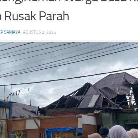
 Rusak Parah
KPK Temukan Selisih SGD2.000,
P SANJAYA
·
AGUSTUS 2, 2025
Tragis! Pemain Yala FC T
Pengembalian Uang Raja Juli Antoni
Petir Saat Bertanding di T
Belum Lengkap
i sungai penuh
n Kepercayaan Masyarakat
# Raja Juli Antoni
Amplop dari Bupati
Headline
Menteri Kehutanan
omisi Pemberantasan Korupsi
ungai Penuh