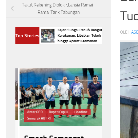
Takut Rekening Diblokir,Lansia Ramai-
Tuo
Ramai Tarik Tabungan
Kejari Sungai Penuh Bangun Benteng
OLEH
ASE
dekaan! Bupati
Top Stories
Kerukunan, Libatkan Tokoh Agama
atkan HUT RI
hingga Aparat Keamanan
Headline
kejar
Pengawasan Alira
Antar OPD
Bupati Cup III
Headline
Rapat Koordinasi
Semarak HUT RI
Kejari S