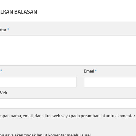
ALKAN BALASAN
ntar
*
a
*
Email
*
 Web
mpan nama, email, dan situs web saya pada peramban ini untuk komentar 
hu saya akan tindak lanjut komentar melalui surel.