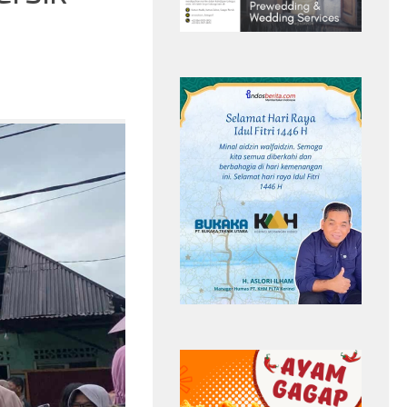
ewas Tersambar
Smash Semangat Kemerdekaan! Bupati
hailand
Cup III Resmi Menghangatkan HUT RI
Headline
pemain sayap Yala FC
Antar OPD
Bupati Cup II
Safwan Awae
sepak bola Thailand
Semarak HUT RI
Tragis! Pemain Yala