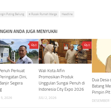
ngin Puting Beliung
# Rusak Rumah Warga
Headline
NGKIN ANDA JUGA MENYUKAI
0
0
Penuh Perkuat
Wali Kota Alfin
Peringatan Dini,
Promosikan Produk
Dua Desa 
Banjir Segera
Unggulan Sungai Penuh di
Batang Me
g
Indonesia City Expo 2026
Pimpin Plt
5, 2026
JULI 2, 2026
DESEMBER 1