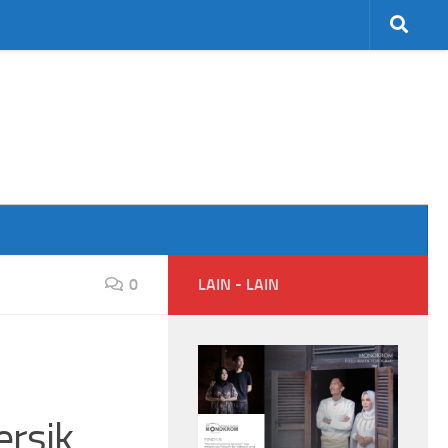
0
LAIN - LAIN
rsik