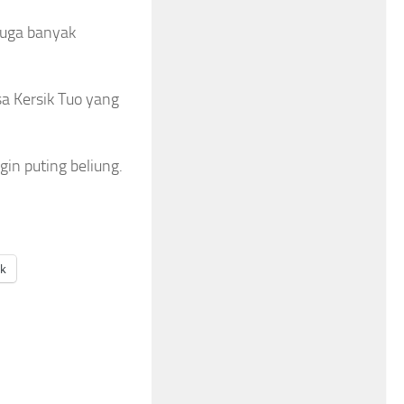
juga banyak
a Kersik Tuo yang
gin puting beliung.
ak