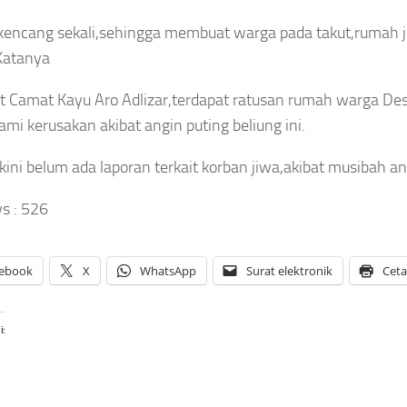
was
Rekan
Singapura,
rsambar
Setim
kencang sekali,sehingga membuat warga pada takut,rumah 
Marselino
ir Saat
Maarten
Katanya
Ferdinan
tanding
Paes Pilih
Dipastikan
Thailand
Gabung
 Camat Kayu Aro Adlizar,terdapat ratusan rumah warga Des
Absen di
Rival
sep
Laga
mi kerusakan akibat angin puting beliung ini.
Sekota
aya
Penentu
Arsenal
gustus
kini belum ada laporan terkait korban jiwa,akibat musibah an
Asep
Asep
026
Sanjaya
Sanjaya
s :
526
Agustus
Agustus
6, 2026
6, 2026
ebook
X
WhatsApp
Surat elektronik
Cet
i: