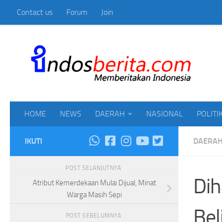
Contact us
Forum
Join
Skip to content
Mem
HOME
NEWS
DAERAH
NASIONAL
POLITI
IKUTI
DAERA
POST SELANJUTNYA
Dih
Atribut Kemerdekaan Mulai Dijual, Minat
Warga Masih Sepi
Bel
POST SEBELUMNYA