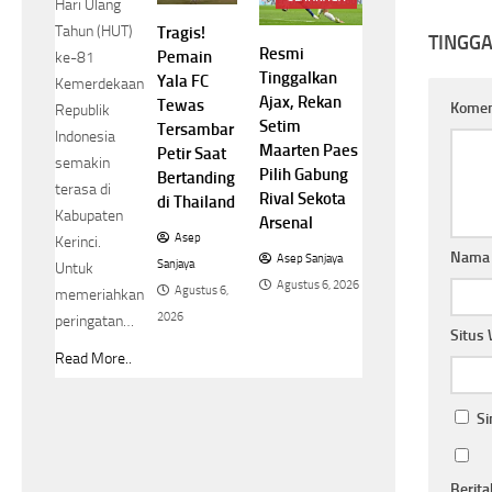
Hari Ulang
Tahun (HUT)
Tragis!
TINGG
Resmi
Pemain
ke-81
Tinggalkan
Yala FC
Kemerdekaan
Ajax, Rekan
Tewas
Kome
Republik
Setim
Tersambar
Indonesia
Maarten Paes
Petir Saat
semakin
Pilih Gabung
Bertanding
terasa di
Rival Sekota
di Thailand
Kabupaten
Arsenal
Asep
Kerinci.
Nam
Asep Sanjaya
Sanjaya
Untuk
Agustus 6, 2026
Agustus 6,
memeriahkan
2026
peringatan…
Situs
Read More..
Si
Berita