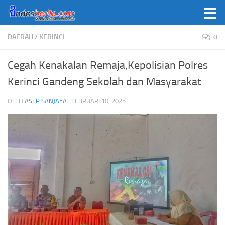
Skip to content
DAERAH
/
KERINCI
0
Cegah Kenakalan Remaja,Kepolisian Polres
Kerinci Gandeng Sekolah dan Masyarakat
OLEH
ASEP SANJAYA
·
FEBRUARI 10, 2025