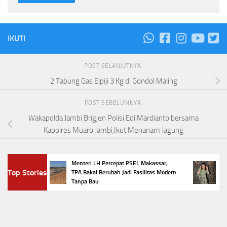
IKUTI
POST SELANJUTNYA
2 Tabung Gas Elpiji 3 Kg di Gondol Maling
POST SEBELUMNYA
Wakapolda Jambi Brigjen Polisi Edi Mardianto bersama
Kapolres Muaro Jambi,Ikut Menanam Jagung
Menteri LH Percepat PSEL Makassar,
5 Tren
Top Stories
TPA Bakal Berubah Jadi Fasilitas Modern
Penamp
Tanpa Bau
Favorit