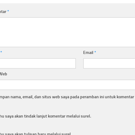
ntar
*
a
*
Email
*
 Web
mpan nama, email, dan situs web saya pada peramban ini untuk komentar 
hu saya akan tindak lanjut komentar melalui surel.
hu saya akan tulisan baru melalui surel.