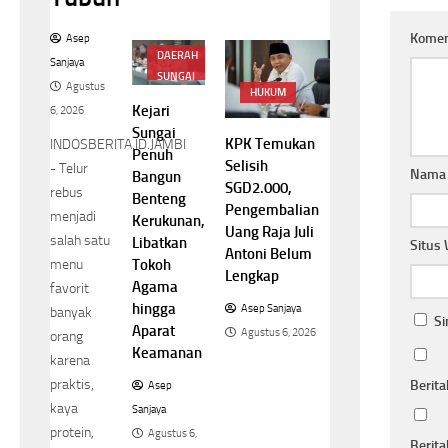
Kome
Asep
DAERAH
Sanjaya
SUNGAI
Agustus
PENUH
HUKUM
Kejari
6, 2026
Sungai
KPK Temukan
INDOSBERITA.ID.JAMBI
Penuh
Selisih
- Telur
Nam
Bangun
SGD2.000,
rebus
Benteng
Pengembalian
menjadi
Kerukunan,
Uang Raja Juli
salah satu
Libatkan
Situs
Antoni Belum
Tokoh
menu
Lengkap
Agama
favorit
hingga
Asep Sanjaya
banyak
Si
Aparat
Agustus 6, 2026
orang
Keamanan
karena
praktis,
Berita
Asep
kaya
Sanjaya
protein,
Agustus 6,
Berita