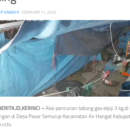
P SANJAYA
·
FEBRUARI 11, 2025
Kejari Sungai Penuh B
Smash Semangat Kemerdekaan! Bupati
Kerukunan, Libatkan T
Cup III Resmi Menghangatkan HUT RI
hingga Aparat Keaman
ERITA.ID,KERINCI –
Aksi pencurian tabung gas elpiji 3 kg,di
ngan di Desa Pasar Semurup Kecamatan Air Hangat Kabupat
n
Headline
Antar OPD
Bupati Cup III
Headline
 cctv.
donesia
Nakes
Semarak HUT RI