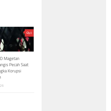
0
RD Magetan
angis Pecah Saat
ngka Korupsi
h
026