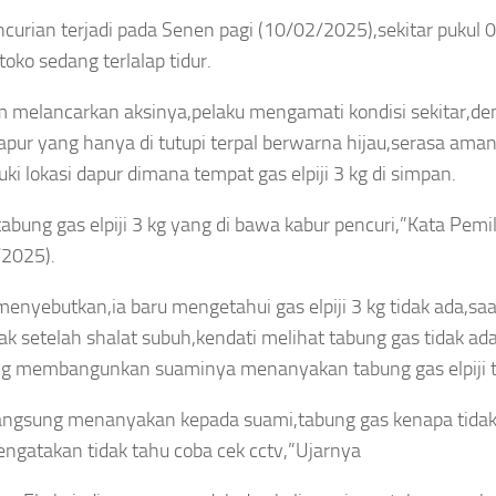
ncurian terjadi pada Senen pagi (10/02/2025),sekitar pukul 
ully Pasien
Smash Semangat
toko sedang terlalap tidur.
al, KKI Periksa
Kemerdekaan! Bupati
 melancarkan aksinya,pelaku mengamati kondisi sekitar,de
er, Dokter
Cup III Resmi
dapur yang hanya di tutupi terpal berwarna hijau,serasa ama
i lokasi dapur dimana tempat gas elpiji 3 kg di simpan.
n Perawat
Menghangatkan HUT
RI
tabung gas elpiji 3 kg yang di bawa kabur pencuri,”Kata Pemil
Agustus 6, 2026
/2025).
Asep Sanjaya
Agustus 6, 2026
 menyebutkan,ia baru mengetahui gas elpiji 3 kg tidak ada,sa
 setelah shalat subuh,kendati melihat tabung gas tidak ada 
g membangunkan suaminya menanyakan tabung gas elpiji t
angsung menanyakan kepada suami,tabung gas kenapa tida
INTERNASIONAL
AERAH
HUKUM
UNGAI
ngatakan tidak tahu coba cek cctv,”Ujarnya
Tragis!
ENUH
KPK Temukan
Pemain
Selisih
ari