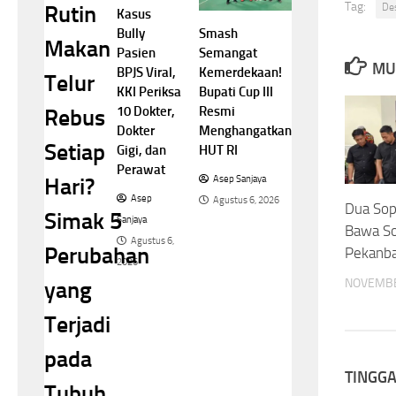
Tag:
Rutin
De
Kasus
Smash
Bully
Makan
Semangat
Pasien
MU
Kemerdekaan!
BPJS Viral,
Telur
Bupati Cup III
KKI Periksa
Resmi
10 Dokter,
Rebus
Menghangatkan
Dokter
Setiap
HUT RI
Gigi, dan
Perawat
Hari?
Asep Sanjaya
Asep
Agustus 6, 2026
Dua Sop
Simak 5
Sanjaya
Bawa Sol
Agustus 6,
Perubahan
Pekanb
2026
NOVEMBE
yang
Terjadi
pada
TINGG
Tubuh