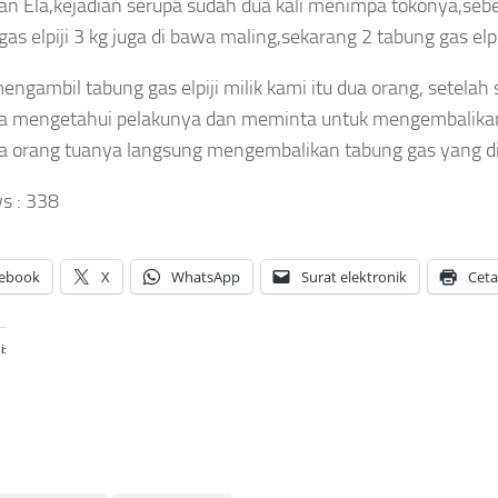
an Ela,kejadian serupa sudah dua kali menimpa tokonya,se
Yala FC
SGD2.000,
ngai
Tewas
as elpiji 3 kg juga di bawa maling,sekarang 2 tabung gas elpij
Pengembalian
nuh
Tersambar
Uang Raja Juli
ngun
Petir Saat
engambil tabung gas elpiji milik kami itu dua orang, setelah s
Antoni Belum
nteng
Bertanding
an
Lengkap
ya mengetahui pelakunya dan meminta untuk mengembalika
rukunan,
di Thailand
batkan
 orang tuanya langsung mengembalikan tabung gas yang di
Asep
koh
Asep
Sanjaya
ama
Sanjaya
s :
338
Agustus
ngga
Agustus
6, 2026
arat
6, 2026
amanan
ebook
X
WhatsApp
Surat elektronik
Cet
Asep
aya
i:
Agustus
026