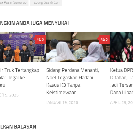
sa Pasar Semurup
Tabung Gas di Curi
NGKIN ANDA JUGA MENYUKAI
0
0
ir Truk Tertangkap
Sidang Perdana Menanti,
Ketua DP
ar Ilegal ke
Noel Tegaskan Hadapi
Ditahan, T
aru
Kasus K3 Tanpa
Jadi Tersa
Keistimewaan
Dana Hiba
R 5, 2025
JANUARI 19, 2026
APRIL 23, 2
ALKAN BALASAN