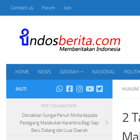
Contact us
Forum
Join
Skip to content
Mem
HOME
NEWS
DAERAH
NASIONAL
POLITI
IKUTI
HUKUM
POST SELANJUTNYA
2 T
Disnakkan Sungai Penuh Minta Kepada
Pedagang Melakukan Karantina Bagi Sapi
Baru Datang dari Luar Daerah
Mal