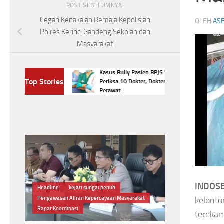
POST SEBELUMNYA
Cegah Kenakalan Remaja,Kepolisian
OLEH
ASE
Polres Kerinci Gandeng Sekolah dan
Masyarakat
bus Setiap Hari?
Kasus Bully Pasien BPJS Viral, KKI
Top Stories
ng Terjadi pada
Periksa 10 Dokter, Dokter Gigi, dan
Perawat
INDOSB
kelonto
kat
#Jaga Kesehatan
Headline
#BPJS Kesehata
terekam
Jaga Kesehatan Mata
Manfaat Makan Telur
Ikatan Dokter In