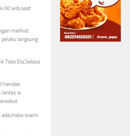
04.00 wib,saat
Kejari Sungai Penuh
Bangun Benteng
ngan melihat
Kerukunan, Libatkan
n pelaku langsung
Tokoh Agama hingga
Aparat Keamanan
ik Toko Ela,Selasa
Asep Sanjaya
Agustus 6, 2026
at hendak
lantas ia
ersebut.
k ada,maka suami