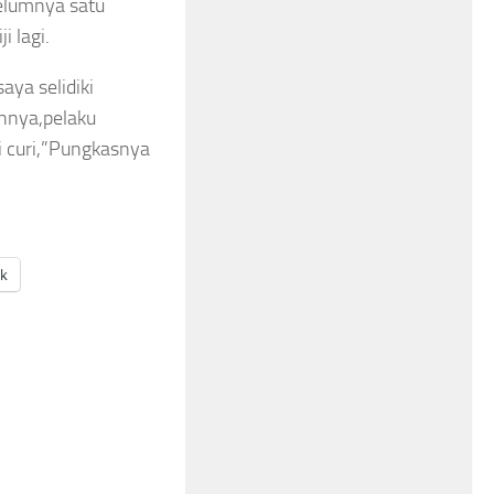
belumnya satu
i lagi.
aya selidiki
nnya,pelaku
 curi,”Pungkasnya
ak