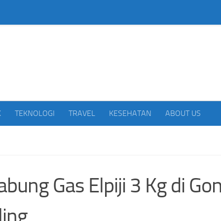
beritakan Indonesia
K
TEKNOLOGI
TRAVEL
KESEHATAN
ABOUT US
abung Gas Elpiji 3 Kg di Go
ing