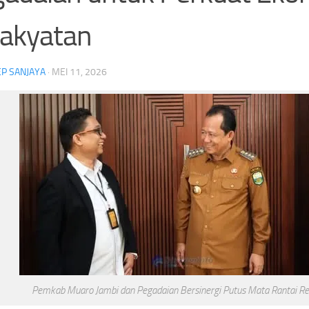
akyatan
P SANJAYA
·
MEI 11, 2026
Daftar Lengkap Penghargaan Piala
Jelang Singapura vs Indo
Presiden 2026,Persebaya Juara Piala
Fandi Cerita Darah Pacit
Presiden
Persahabatannya denga
Headline
Persebaya
Piala Presiden
Stadion Kapten I Wayan Dipta
Pemkab Muaro Jambi dan Pegadaian Bersinergi Putus Mata Rantai Re