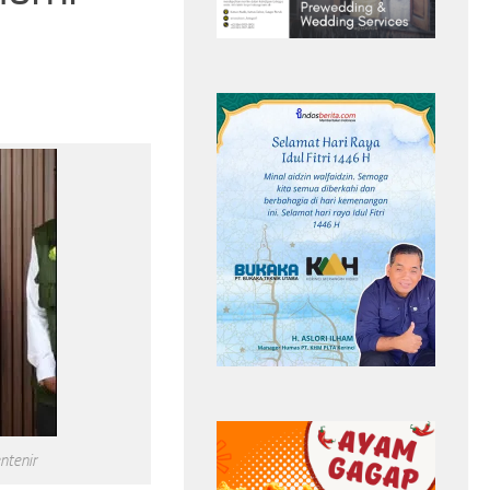
nesia, Ilhan
5 Tren Kebaya 2026 yang Bikin
an dan
Penampilan Makin Anggun,Nomor 3 Jadi
n Sandy Walsh
Favorit
ntenir
Headline
Ilhan Fandi
Penyerang Singapura
Timnas Singapura