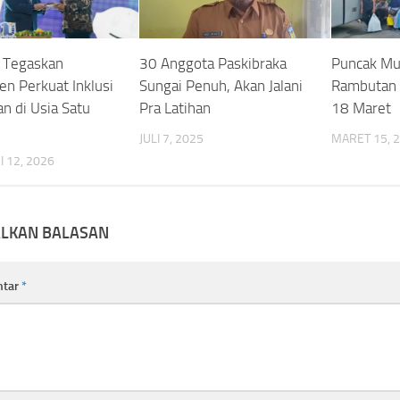
 Tegaskan
30 Anggota Paskibraka
Puncak Mu
n Perkuat Inklusi
Sungai Penuh, Akan Jalani
Rambutan 
n di Usia Satu
Pra Latihan
18 Maret
JULI 7, 2025
MARET 15, 
 12, 2026
ALKAN BALASAN
ntar
*