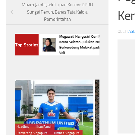
Muaro Jambi Jadi Tujuan Kunker DPRD
Ker
Sungai Penuh, Bahas Tata Kelola
Pemerintahan
OLEH
ASE
Megawati Hangestri Curi Perhatian
ang Bikin
Korea Selatan, Julukan Ninja
Top Stories
gun,Nomor 3 Jadi
Berkerudung Melekat pada Sang Bintang
Voli