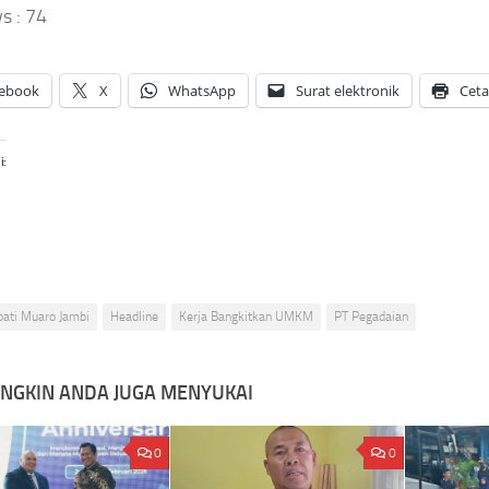
s :
74
ebook
X
WhatsApp
Surat elektronik
Cet
i:
pati Muaro Jambi
Headline
Kerja Bangkitkan UMKM
PT Pegadaian
NGKIN ANDA JUGA MENYUKAI
0
0