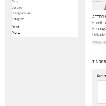
Para
desainer
menghadirkan
AFTECH
beragam…
Komitme
Read
Keuanga
More..
Dekade
FEBRUARI
TINGG
Kome