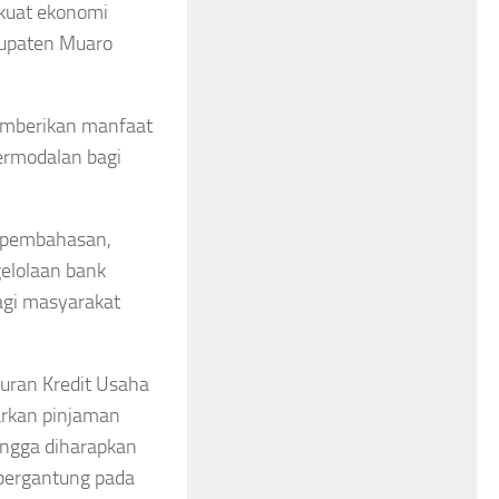
rkuat ekonomi
bupaten Muaro
mberikan manfaat
ermodalan bagi
s pembahasan,
elolaan bank
agi masyarakat
uran Kredit Usaha
arkan pinjaman
ingga diharapkan
bergantung pada