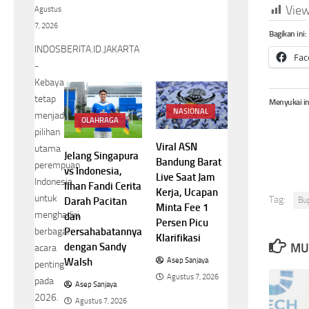
View
Agustus
7, 2026
Bagikan ini:
INDOSBERITA.ID.JAKARTA
Fac
-
Kebaya
tetap
Menyukai in
NASIONAL
menjadi
OLAHRAGA
pilihan
Viral ASN
utama
Jelang Singapura
Bandung Barat
perempuan
vs Indonesia,
Live Saat Jam
Indonesia
Ilhan Fandi Cerita
Kerja, Ucapan
untuk
Tag:
Darah Pacitan
Bu
Minta Fee 1
menghadiri
dan
Persen Picu
Persahabatannya
berbagai
Klarifikasi
dengan Sandy
MU
acara
Walsh
Asep Sanjaya
penting
Agustus 7, 2026
pada
Asep Sanjaya
2026.
Agustus 7, 2026