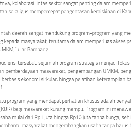
nya, kolaborasi lintas sektor sangat penting dalam mempe
tan sekaligus mempercepat pengentasan kemiskinan di Ka
HUKUM
NASIONAL
LAHRAGA
Terungkap!
Viral ASN
ang Singapura
Daftar
Bandung
Indonesia,
intah daerah sangat mendukung program-program yang me
Perwira
Barat Live
an Fandi Cerita
Menengah
a
g kepada masyarakat, terutama dalam memperluas akses p
Saat Jam
ah Pacitan
Polri yang
Kerja,
n
 UMKM,” ujar Bambang.
Tersandung
Ucapan
sahabatannya
Kasus
Minta Fee
gan Sandy
udiensi tersebut, sejumlah program strategis menjadi foku
Narkoba
1 Persen
lsh
dari pemberdayaan masyarakat, pengembangan UMKM, peng
Sepanjang
Picu
sep
2026
berbasis ekonomi sirkular, hingga pelatihan keterampilan b
Klarifikasi
aya
f.
Asep
Asep
gustus
Sanjaya
Sanjaya
026
atu program yang mendapat perhatian khusus adalah penyal
Agustus
Agustus
 (KUR) bagi masyarakat kurang mampu. Program ini menaw
7, 2026
7, 2026
saha mulai dari Rp1 juta hingga Rp10 juta tanpa bunga, seh
membantu masyarakat mengembangkan usaha tanpa harus 