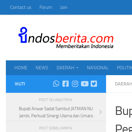
Contact us
Forum
Join
Skip to content
Mem
HOME
NEWS
DAERAH
NASIONAL
POLITI
IKUTI
DAERA
POST SELANJUTNYA
Bup
Bupati Anwar Sadat Sambut JATMAN NU
Jambi, Perkuat Sinergi Ulama dan Umaro
Peg
POST SEBELUMNYA