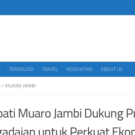
beritakan Indonesia
K
TEKNOLOGI
TRAVEL
KESEHATAN
ABOUT US
H
/
MUARO JAMBI
ati Muaro Jambi Dukung 
adaian untuk Perkuat Eko