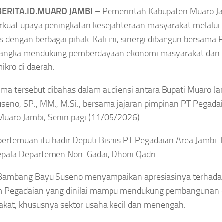
Daftar Lengkap
ERITA.ID.MUARO JAMBI –
Pemerintah Kabupaten Muaro Ja
wati Hangestri
Penghargaan Piala
uat upaya peningkatan kesejahteraan masyarakat melalui 
g
Timnas Volli Indonesia
is dengan berbagai pihak. Kali ini, sinergi dibangun bersama
Presiden
rangka mendukung pemberdayaan ekonomi masyarakat da
i Hangestri
2026,Persebaya Juara
ikro di daerah.
hatian Korea
Piala Presiden
ama tersebut dibahas dalam audiensi antara Bupati Muaro J
 Julukan Ninja
seno, SP., MM., M.Si., bersama jajaran pimpinan PT Pegadai
Asep Sanjaya
Agustus 7, 2026
dung Melekat
Muaro Jambi, Senin pagi (11/05/2026).
g Bintang
ertemuan itu hadir Deputi Bisnis PT Pegadaian Area Jambi-
epala Departemen Non-Gadai, Dhoni Qadri.
 Bambang Bayu Suseno menyampaikan apresiasinya terhada
gustus 7, 2026
m Pegadaian yang dinilai mampu mendukung pembangunan
kat, khususnya sektor usaha kecil dan menengah.