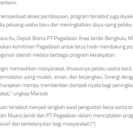
rentenir.
memperkuat akses pembiayaan, program tersebut juga diya
 peluang usaha baru dan meningkatkan daya saing pelaku
ra itu, Deputi Bisnis PT Pegadaian Area Jambi-Bengkulu, Ma
skan komitmen Pegadaian untuk terus hadir mendukung pr
unan daerah melalui berbagai program kerakyatan.
ngin memastikan masyarakat, khususnya pelaku usaha keci
ermodalan yang mudah, aman, dan terjangkau. Sinergi de
diharapkan mampu memberikan dampak nyata bagi peningka
kat,” ungkap Marzuki.
an tersebut menjadi langkah awal penguatan kerja sama a
ten Muaro Jambi dan PT Pegadaian dalam menciptakan pro
nklusif dan berkelanjutan bagi masyarakat.(*)