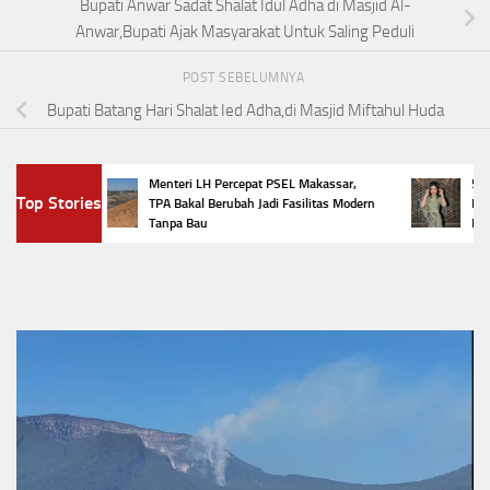
Bupati Anwar Sadat Shalat Idul Adha di Masjid Al-
Anwar,Bupati Ajak Masyarakat Untuk Saling Peduli
POST SEBELUMNYA
Bupati Batang Hari Shalat Ied Adha,di Masjid Miftahul Huda
Menteri LH Percepat PSEL Makassar,
5 Tren
Top Stories
TPA Bakal Berubah Jadi Fasilitas Modern
Penamp
Tanpa Bau
Favorit