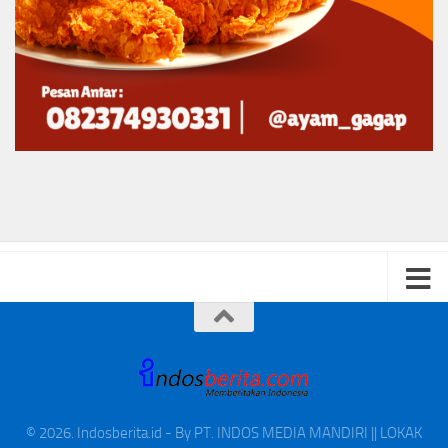
© 2026. Indosberita.id - By PT. INDOS MEDIA MANDIRI || LOKAK