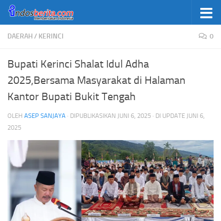
Skip to content
DAERAH
/
KERINCI
0
Bupati Kerinci Shalat Idul Adha
2025,Bersama Masyarakat di Halaman
Kantor Bupati Bukit Tengah
OLEH
ASEP SANJAYA
· DIPUBLIKASIKAN
JUNI 6, 2025
· DI UPDATE
JUNI 6,
2025