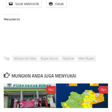
Surat elektronik
Cetak
Menyukai ini:
Tag:
#Shalat Idul Adha
Bupati Kerinci
Headline
Wakil Bupati
MUNGKIN ANDA JUGA MENYUKAI
0
0