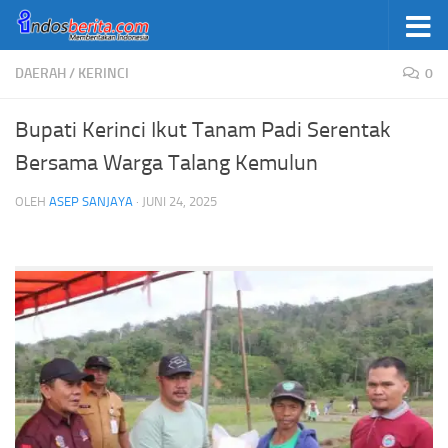
Skip to content
DAERAH
/
KERINCI
0
Bupati Kerinci Ikut Tanam Padi Serentak
Bersama Warga Talang Kemulun
OLEH
ASEP SANJAYA
·
JUNI 24, 2025