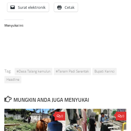
Surat elektronik
Cetak
Menyukai ini:
Tag:
#Desa Talang kemulun
#Tanam Padi Serentak
Bupati Kerinci
Headline
MUNGKIN ANDA JUGA MENYUKAI
0
0