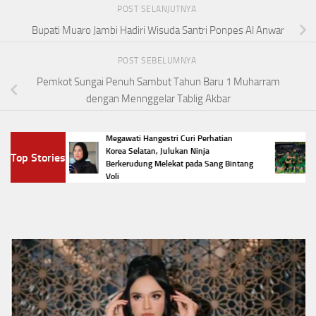
POST SELANJUTNYA
Bupati Muaro Jambi Hadiri Wisuda Santri Ponpes Al Anwar
POST SEBELUMNYA
Pemkot Sungai Penuh Sambut Tahun Baru 1 Muharram
dengan Mennggelar Tablig Akbar
Megawati Hangestri Curi Perhatian
Daftar
Korea Selatan, Julukan Ninja
Top Stories
3 Jadi
Presid
Berkerudung Melekat pada Sang Bintang
Presid
Voli