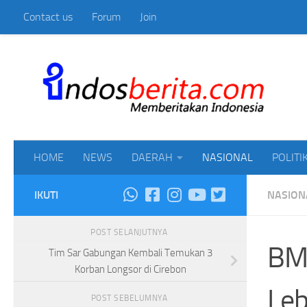
Contact us
Forum
Join
Skip to content
Mem
HOME
NEWS
DAERAH
NASIONAL
POLITI
IKUTI
NASION
POST SELANJUTNYA
BMK
Tim Sar Gabungan Kembali Temukan 3
Korban Longsor di Cirebon
Leb
POST SEBELUMNYA