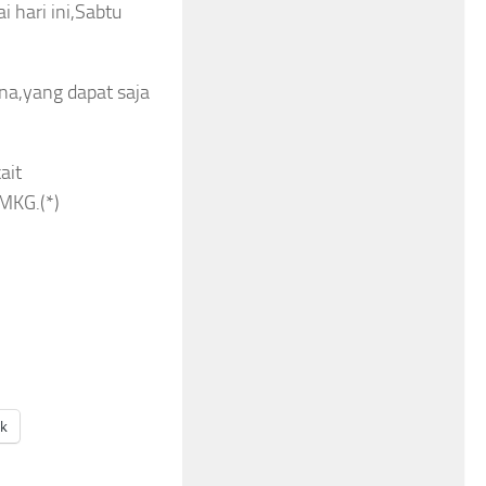
i hari ini,Sabtu
na,yang dapat saja
ait
BMKG.(*)
ak