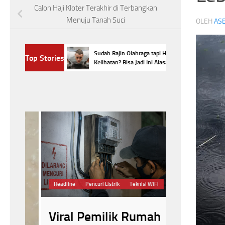
Calon Haji Kloter Terakhir di Terbangkan
Menuju Tanah Suci
OLEH
ASE
us Kabel WiFi,
Sudah Rajin Olahraga tapi Hasil Belum
Top Stories
anpa Izin, Begini
Kelihatan? Bisa Jadi Ini Alasannya
Demi Kesehatan
Headline
Pencuri Listrik
Teknisi WiFi
perubahan pada t
Viral Pemilik Rumah