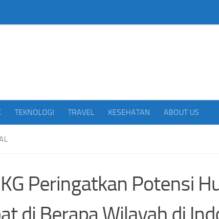
beritakan Indonesia
K
TEKNOLOGI
TRAVEL
KESEHATAN
ABOUT US
AL
G Peringatkan Potensi Hu
at di Berapa Wilayah di In