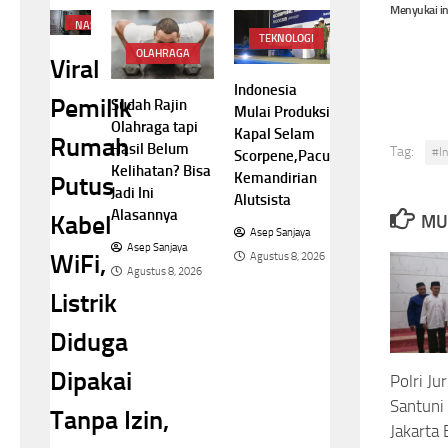
Menyukai in
NASIONAL
TEKNOLOGI
OLAHRAGA
Viral
Indonesia
Pemilik
Sudah Rajin
Mulai Produksi
Olahraga tapi
Kapal Selam
Rumah
Hasil Belum
Tag:
#I
Scorpene,Pacu
Kelihatan? Bisa
Kemandirian
Putus
Jadi Ini
Alutsista
Alasannya
Kabel
MU
Asep Sanjaya
Asep Sanjaya
WiFi,
Agustus 8, 2026
Agustus 8, 2026
Listrik
Diduga
Dipakai
Polri Ju
Santuni
Tanpa Izin,
Jakarta 