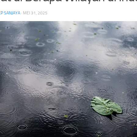
P SANJAYA
·
MEI 31, 2025
Kemarau Kian Terasa,Pas
Indonesia Mulai Produksi Kapal Selam
Baku Air Bersih di Sungai
Scorpene,Pacu Kemandirian Alutsista
40 Persen
Alusista Baru
Headline
Kapal Selam Scorpene
PT.PAL Indonesia
Headline
Olahraga
ubuh
Indonesia Mulai