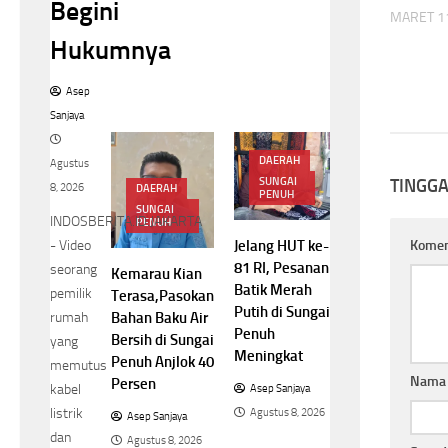
Begini
MARET 11
Hukumnya
Asep
Sanjaya
DAERAH
Agustus
TINGG
SUNGAI
8, 2026
DAERAH
PENUH
SUNGAI
INDOSBERITA.ID.JAKARTA
PENUH
Kome
Jelang HUT ke-
- Video
81 RI, Pesanan
seorang
Kemarau Kian
Batik Merah
pemilik
Terasa,Pasokan
Putih di Sungai
rumah
Bahan Baku Air
Penuh
Bersih di Sungai
yang
Meningkat
Penuh Anjlok 40
memutus
Nam
Persen
kabel
Asep Sanjaya
listrik
Agustus 8, 2026
Asep Sanjaya
dan
Agustus 8, 2026