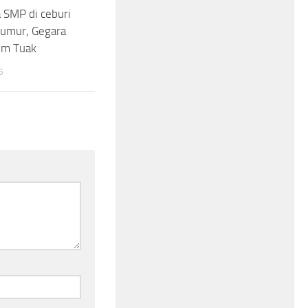
a SMP di ceburi
Sumur, Gegara
um Tuak
5