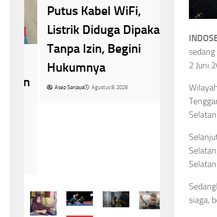
Sudah Ra
Putus Kabel WiFi,
tapi Has
Listrik Diduga Dipakai
gan
Kelihatan
INDOSB
Tanpa Izin, Begini
sedang 
Alasann
Hukumnya
2 Juni 
Asep Sanjaya
A
han
Wilayah
Asep Sanjaya
Agustus 8, 2026
Tenggar
Selatan
k
Selanju
Selatan
Selatan
Sedangk
siaga, 