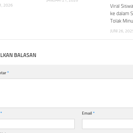
JANUARI 21, 2026
, 2026
Viral Sisw
ke dalam 
Tolak Min
JUNI 26, 202
ALKAN BALASAN
ntar
*
a
*
Email
*