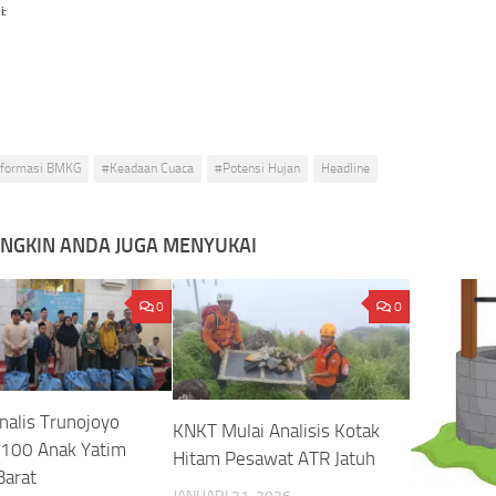
i:
nformasi BMKG
#Keadaan Cuaca
#Potensi Hujan
Headline
NGKIN ANDA JUGA MENYUKAI
0
0
rnalis Trunojoyo
KNKT Mulai Analisis Kotak
 100 Anak Yatim
Hitam Pesawat ATR Jatuh
Barat