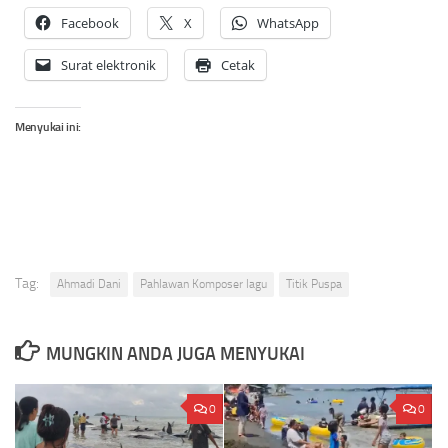
Facebook
X
WhatsApp
Surat elektronik
Cetak
Menyukai ini:
Tag:
Ahmadi Dani
Pahlawan Komposer lagu
Titik Puspa
MUNGKIN ANDA JUGA MENYUKAI
0
0