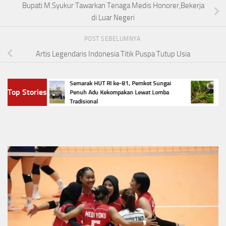
Bupati M.Syukur Tawarkan Tenaga Medis Honorer,Bekerja
di Luar Negeri
POST SEBELUMNYA
Artis Legendaris Indonesia Titik Puspa Tutup Usia
Semarak HUT RI ke-81, Pemkot Sungai
Serang
Finis
Top Stories
Penuh Adu Kekompakan Lewat Lomba
Petani 
Tradisional
Panen 