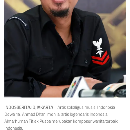
INDOSBERITA.ID,JAKARTA –
Artis sekaligus musisi Indonesia
Dewa 19, Ahmad Dhani menilai,artis legendaris Indonesia
Almarhumah Titiek Puspa merupakan komposer wanita terbaik
Indonesia.