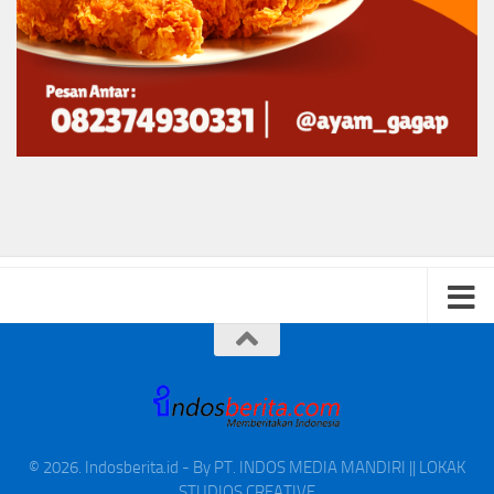
© 2026. Indosberita.id - By PT. INDOS MEDIA MANDIRI || LOKAK
STUDIOS CREATIVE