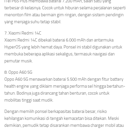
iTel P65 Plus membawa baterai 7.200 mAh, salah satu yang
terbesar di kelasnya. Cocok untuk hiburan selama perjalanan seperti
menonton film atau bermain gim ringan, dengan sistem pendingin
yang menjaga suhu tetap stabil.
7. Xiaomi Redmi 14C
Xiaomi Redmi 14C dibekali baterai 6.000 mAh dan antarmuka
HyperOS yang lebih hemat daya. Ponsel ini stabil digunakan untuk
membuka beberapa aplikasi sekaligus, termasuk navigasi dan
pemutar musik.
8. Oppo A60 5G
Oppo A60 5G menawarkan baterai 5.500 mAh dengan fitur battery
health engine yang diklaim menjaga performa sel hingga bertahun-
tahun. Bodinya juga dirancang tahan benturan, cocok untuk
mobilitas tinggi saat mudik.
Dengan memilih ponsel berkapasitas baterai besar, risiko
kehilangan komunikasi di tengah kemacetan bisa ditekan. Meski
demikian, pemudik tetap disarankan membawa charger mobil atau