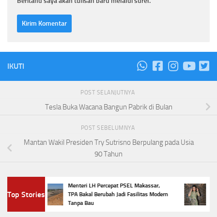
Beritahu saya akan tulisan baru melalui surel.
IKUTI
POST SELANJUTNYA
Tesla Buka Wacana Bangun Pabrik di Bulan
POST SEBELUMNYA
Mantan Wakil Presiden Try Sutrisno Berpulang pada Usia
90 Tahun
Menteri LH Percepat PSEL Makassar,
5 Tren 
Top Stories
TPA Bakal Berubah Jadi Fasilitas Modern
Penamp
Tanpa Bau
Favorit