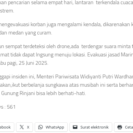
an pencarian selama empat hari, lantaran terkendala cuac
strem.
HUKUM
NASIONAL
LAHRAGA
Terungkap!
Viral ASN
ang Singapura
engevakuasi korban juga mengalami kendala, dikarenakan k
Daftar
Bandung
Indonesia,
 dan medan yang curam.
Perwira
Barat Live
an Fandi Cerita
Menengah
a
Saat Jam
ah Pacitan
n sempat terdeteksi oleh drone,ada terdengar suara minta 
Polri yang
Kerja,
n
Tersandung
mat tidak dapat lngsung menuju lokasi.
Evakuasi jasad Marin
Ucapan
sahabatannya
Kasus
Minta Fee
bu pagi, 25 Juni 2025.
gan Sandy
Narkoba
1 Persen
lsh
Sepanjang
Picu
api insiden ini, Menteri Pariwisata Widiyanti Putri Wardha
sep
2026
Klarifikasi
kan,ikut berbelanja sungkawa atas musibah ini serta berha
aya
Asep
Asep
 Gunung Rinjani bisa lebih berhati-hati.
gustus
Sanjaya
Sanjaya
026
Agustus
Agustus
s :
561
7, 2026
7, 2026
ebook
X
WhatsApp
Surat elektronik
Cet