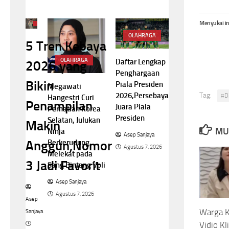
Menyukai in
NASIONAL
OLAHRAGA
5 Tren Kebaya
OLAHRAGA
Daftar Lengkap
2026 yang
Penghargaan
Bikin
Piala Presiden
Megawati
Tag:
2026,Persebaya
#D
Hangestri Curi
Penampilan
Juara Piala
Perhatian Korea
Presiden
Selatan, Julukan
Makin
MU
Ninja
Asep Sanjaya
Berkerudung
Anggun,Nomor
Agustus 7, 2026
Melekat pada
3 Jadi Favorit
Sang Bintang Voli
Asep Sanjaya
Agustus 7, 2026
Asep
Warga 
Sanjaya
Vidio Kli