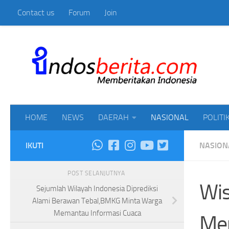
Contact us
Forum
Join
Skip to content
Mem
HOME
NEWS
DAERAH
NASIONAL
POLITI
IKUTI
NASION
POST SELANJUTNYA
Wis
Sejumlah Wilayah Indonesia Diprediksi
Alami Berawan Tebal,BMKG Minta Warga
Memantau Informasi Cuaca
Men