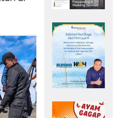
nesia, Ilhan
5 Tren Kebaya 2026 yang Bikin
an dan
Penampilan Makin Anggun,Nomor 3 Jadi
n Sandy Walsh
Favorit
Headline
Ilhan Fandi
Penyerang Singapura
Timnas Singapura