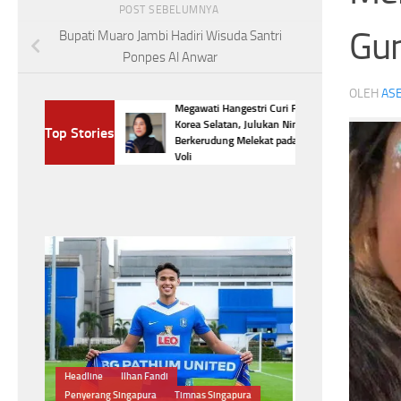
POST SEBELUMNYA
Gun
Bupati Muaro Jambi Hadiri Wisuda Santri
Ponpes Al Anwar
OLEH
ASE
Megawati Hangestri Curi Perhatian
ng Bikin
Korea Selatan, Julukan Ninja
Top Stories
gun,Nomor 3 Jadi
Berkerudung Melekat pada Sang Bintang
Voli