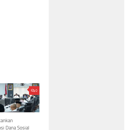
0
kankan
si Dana Sosial