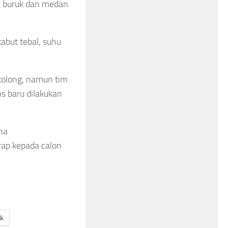
a buruk dan medan
abut tebal, suhu
tolong, namun tim
s baru dilakukan
na
rap kepada calon
ak