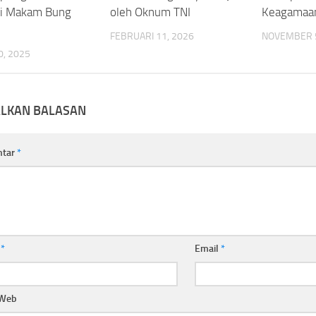
si Makam Bung
oleh Oknum TNI
Keagamaa
FEBRUARI 11, 2026
NOVEMBER 5
, 2025
ALKAN BALASAN
ntar
*
a
*
Email
*
 Web