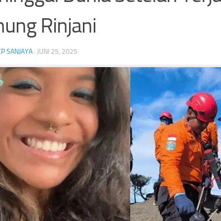
ung Rinjani
P SANJAYA
·
JUNI 25, 2025
Daftar Lengkap Penghargaan Piala
Jelang Singapura vs Indo
Presiden 2026,Persebaya Juara Piala
Fandi Cerita Darah Pacit
Presiden
Persahabatannya denga
Headline
Persebaya
Piala Presiden
Stadion Kapten I Wayan Dipta