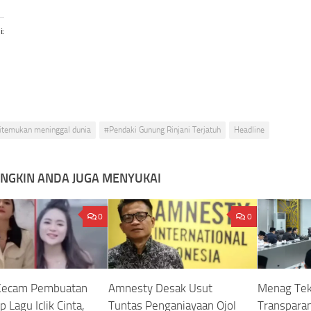
i:
itemukan meninggal dunia
#Pendaki Gunung Rinjani Terjatuh
Headline
NGKIN ANDA JUGA MENYUKAI
0
0
Kecam Pembuatan
Amnesty Desak Usut
Menag Te
p Lagu Iclik Cinta,
Tuntas Penganiayaan Ojol
Transparan