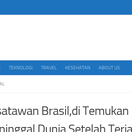
beritakan Indonesia
K
TEKNOLOGI
TRAVEL
KESEHATAN
ABOUT US
AL
atawan Brasil,di Temukan
inggal Dunia Setelah Terja