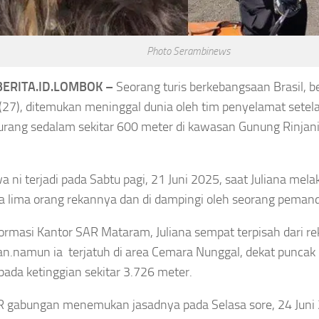
Daftar Lengkap
wati Hangestri
Penghargaan Piala
g
Timnas Volli Indonesia
Photo Serambinews
Presiden
i Hangestri
ERITA.ID.LOMBOK –
Seorang turis berkebangsaan Brasil, b
2026,Persebaya Juara
(27), ditemukan meninggal dunia oleh tim penyelamat setela
hatian Korea
Piala Presiden
urang sedalam sekitar 600 meter di kawasan Gunung Rinjan
 Julukan Ninja
Asep Sanjaya
Agustus 7, 2026
dung Melekat
wa ni terjadi pada Sabtu pagi, 21 Juni 2025, saat Juliana me
g Bintang
 lima orang rekannya dan di dampingi oleh seorang pemand
formasi Kantor SAR Mataram, Juliana sempat terpisah dari r
han.namun
ia terjatuh di area Cemara Nunggal, dekat puncak 
gustus 7, 2026
pada ketinggian sekitar 3.726 meter.
 gabungan menemukan jasadnya pada Selasa sore, 24 Juni 