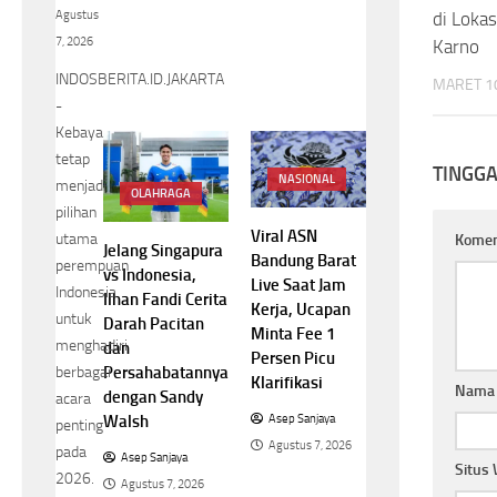
Agustus
di Loka
7, 2026
Karno
INDOSBERITA.ID.JAKARTA
MARET 10
-
Kebaya
tetap
TINGG
NASIONAL
menjadi
OLAHRAGA
pilihan
Viral ASN
utama
Kome
Jelang Singapura
Bandung Barat
perempuan
vs Indonesia,
Live Saat Jam
Indonesia
Ilhan Fandi Cerita
Kerja, Ucapan
untuk
Darah Pacitan
Minta Fee 1
menghadiri
dan
Persen Picu
Persahabatannya
berbagai
Klarifikasi
Nam
dengan Sandy
acara
Walsh
Asep Sanjaya
penting
Agustus 7, 2026
pada
Asep Sanjaya
Situs
2026.
Agustus 7, 2026