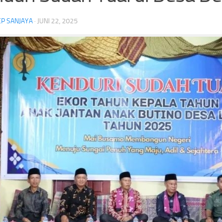
P SANJAYA
·
JUNI 22, 2025
Kejari Sungai Penuh Bangun Be
ash Semangat Kemerdekaan! Bupati
Kerukunan, Libatkan Tokoh Aga
p III Resmi Menghangatkan HUT RI
hingga Aparat Keamanan
Headline
Antar OPD
Bupati Cup III
Headline
onesia
Nakes
Semarak HUT RI