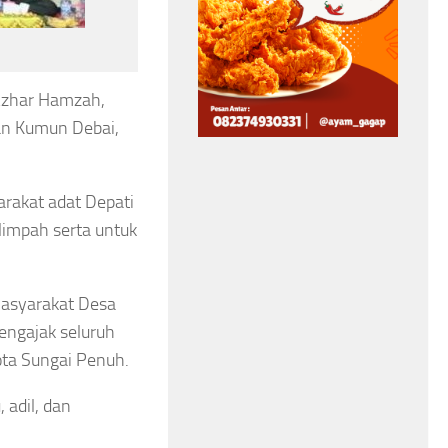
Bangun Benteng
Rebus Setiap
Kerukunan, Libatkan
Simak 5 Per
Tokoh Agama hingga
Azhar Hamzah,
yang Terjadi
an Kumun Debai,
Aparat Keamanan
Tubuh
Asep Sanjaya
Agustus 6, 2026
Asep Sanjaya
Agustus 6
arakat adat Depati
limpah serta untuk
asyarakat Desa
engajak seluruh
ta Sungai Penuh.
adil, dan