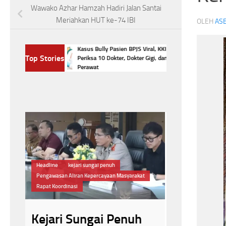
Wawako Azhar Hamzah Hadiri Jalan Santai
Meriahkan HUT ke-74 IBI
OLEH
ASE
p Hari?
Kasus Bully Pasien BPJS Viral, KKI
Sm
Top Stories
di pada
Periksa 10 Dokter, Dokter Gigi, dan
Cu
Perawat
t
#Jaga Kesehatan
Headline
#BPJS Kesehatan
Jaga Kesehatan Mata
Manfaat Makan Telur
Ikatan Dokter Ind
Rutin Makan Telur