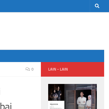
0
LAIN - LAIN
i
bai