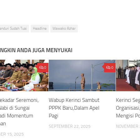
enduri Sudah Tuai
Headline
Wawako Azhar
NGKIN ANDA JUGA MENYUKAI
0
0
ekadar Seremoni,
Wabup Kerinci Sambut
Kerinci Se
Nabi di Sungai
PPPK Baru,Dalam Apel
Organisasi
Jadi Momentum
Pagi
Mengisi P
han
SEPTEMBER 22, 2025
NOVEMBER 2
ER 15, 2025