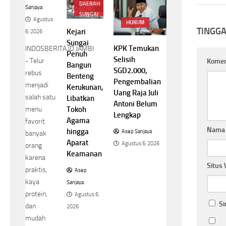
DAERAH
Sanjaya
SUNGAI
Agustus
PENUH
HUKUM
TINGG
Kejari
6, 2026
Sungai
KPK Temukan
INDOSBERITA.ID.JAMBI
Penuh
Selisih
- Telur
Kome
Bangun
SGD2.000,
rebus
Benteng
Pengembalian
menjadi
Kerukunan,
Uang Raja Juli
salah satu
Libatkan
Antoni Belum
Tokoh
menu
Lengkap
Agama
favorit
Nam
hingga
Asep Sanjaya
banyak
Aparat
Agustus 6, 2026
orang
Keamanan
karena
Situs
praktis,
Asep
kaya
Sanjaya
protein,
Agustus 6,
Si
dan
2026
mudah