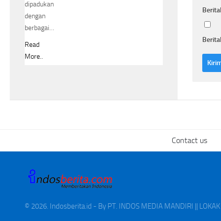
dipadukan
Berita
dengan
berbagai…
Berita
Read
More..
Contact us
© 2026. Indosberita.id - By PT. INDOS MEDIA MANDIRI || LOK