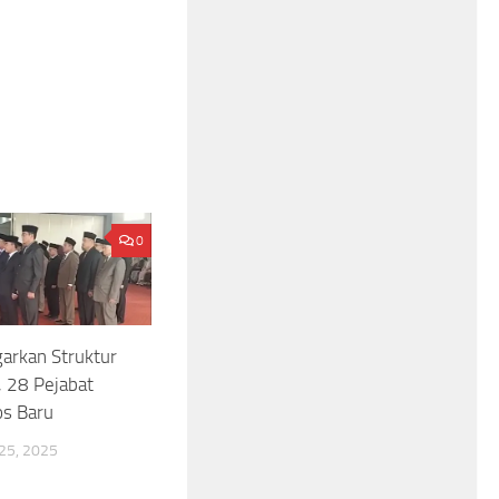
0
garkan Struktur
, 28 Pejabat
os Baru
5, 2025