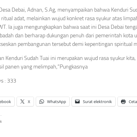
Tersambar
Uang Raja Juli
ngun
Petir Saat
Desa Debai, Adnan, S.Ag, menyampaikan bahwa Kenduri Su
Antoni Belum
nteng
Bertanding
n
Lengkap
ukunan,
 ritual adat, melainkan wujud konkret rasa syukur atas limpa
di Thailand
atkan
WT. Ia juga mengungkapkan bahwa saat ini Desa Debai te
Asep
koh
Asep
Sanjaya
badah dan berharap dukungan penuh dari pemerintah kota 
ama
Sanjaya
Agustus
eskan pembangunan tersebut demi kepentingan spiritual m
gga
Agustus
6, 2026
rat
6, 2026
an Kenduri Sudah Tuai ini merupakan wujud rasa syukur kita
amanan
sil panen yang melimpah,”Pungkasnya
sep
aya
s :
333
gustus
026
ebook
X
WhatsApp
Surat elektronik
Cet
i: