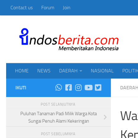
Contact us
Forum
Join
Skip to content
Mem
HOME
NEWS
DAERAH
NASIONAL
POLITI
IKUTI
DAERA
POST SELANJUTNYA
Wa
Puluhan Tanaman Padi Milik Warga Kota
Sungai Penuh Alami Kekeringan
Ken
POST SEBELUMNYA