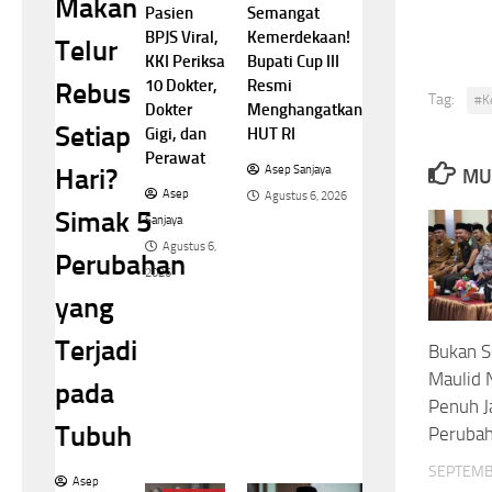
Makan
Semangat
Pasien
Kemerdekaan!
BPJS Viral,
Telur
Bupati Cup III
KKI Periksa
Resmi
10 Dokter,
Rebus
Tag:
#K
Menghangatkan
Dokter
Setiap
HUT RI
Gigi, dan
Perawat
Hari?
Asep Sanjaya
MU
Asep
Agustus 6, 2026
Simak 5
Sanjaya
Agustus 6,
Perubahan
2026
yang
Terjadi
Bukan S
Maulid 
pada
Penuh 
Tubuh
Peruba
SEPTEMB
Asep