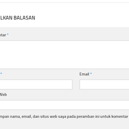
ALKAN BALASAN
ntar
*
a
*
Email
*
 Web
mpan nama, email, dan situs web saya pada peramban ini untuk komentar 