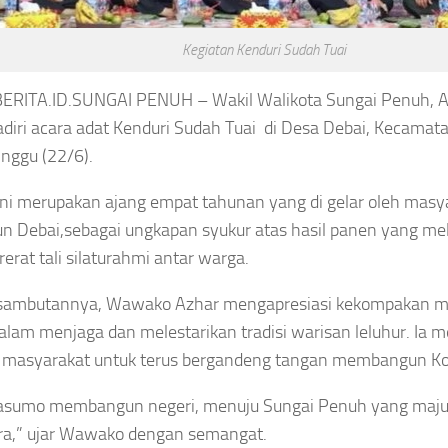
lly Pasien
Smash Semangat
l, KKI Periksa
Kemerdekaan! Bupati
Kegiatan Kenduri Sudah Tuai
r, Dokter
Cup III Resmi
ERITA.ID.SUNGAI PENUH
– Wakil Walikota Sungai Penuh, 
n Perawat
Menghangatkan HUT
iri acara adat
Kenduri Sudah Tuai
di Desa Debai, Kecamat
RI
nggu (22/6).
gustus 6, 2026
 ini merupakan ajang empat tahunan yang di gelar oleh masy
Asep Sanjaya
Agustus 6, 2026
n Debai,sebagai ungkapan syukur atas hasil panen yang me
rat tali silaturahmi antar warga.
sambutannya, Wawako Azhar mengapresiasi kekompakan m
alam menjaga dan melestarikan tradisi warisan leluhur. Ia m
INTERNASIONAL
AERAH
HUKUM
NGAI
 masyarakat untuk terus bergandeng tangan membangun Ko
Tragis!
ENUH
KPK Temukan
Pemain
Selisih
ari
asumo membangun negeri, menuju Sungai Penuh yang maju, 
Yala FC
SGD2.000,
gai
Tewas
ra,” ujar Wawako dengan semangat.
Pengembalian
nuh