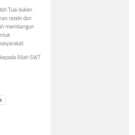
dah Tuai bukan
han rezeki dari
ngah membangun
untuk
asyarakat.
, kepada Allah SWT
ak