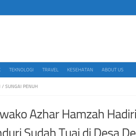
beritakan Indonesia
K
TEKNOLOGI
TRAVEL
KESEHATAN
ABOUT US
H
/
SUNGAI PENUH
wako Azhar Hamzah Hadir
duri Sudah Tuai di Desa De