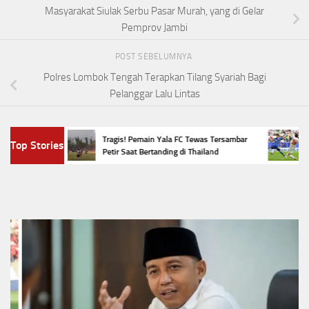
Masyarakat Siulak Serbu Pasar Murah, yang di Gelar
Pemprov Jambi
POST SEBELUMNYA
Polres Lombok Tengah Terapkan Tilang Syariah Bagi
Pelanggar Lalu Lintas
Resmi
Tragis! Pemain Yala FC Tewas Tersambar
Top Stories
oni
Maart
Petir Saat Bertanding di Thailand
Arsen