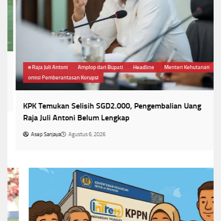
# Raja Juli Antoni
Amplop dari Bupati
Headline
Menteri Kehutanan
omisi Pemberantasan Korupsi
KPK Temukan Selisih SGD2.000, Pengembalian Uang
Raja Juli Antoni Belum Lengkap
Asep Sanjaya
Agustus 6, 2026