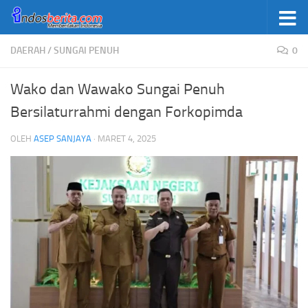
Skip to content
DAERAH
/
SUNGAI PENUH
0
Wako dan Wawako Sungai Penuh
Bersilaturrahmi dengan Forkopimda
OLEH
ASEP SANJAYA
·
MARET 4, 2025