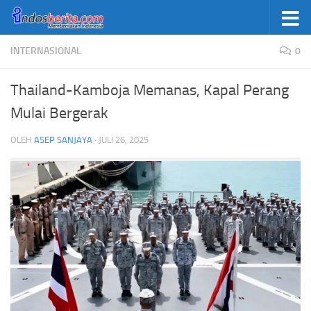
Skip to content
INTERNASIONAL
0
Thailand-Kamboja Memanas, Kapal Perang
Mulai Bergerak
OLEH
ASEP SANJAYA
·
JULI 26, 2025