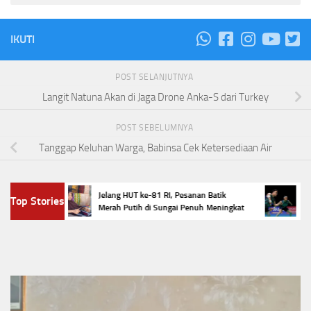
IKUTI
POST SELANJUTNYA
Langit Natuna Akan di Jaga Drone Anka-S dari Turkey
POST SEBELUMNYA
Tanggap Keluhan Warga, Babinsa Cek Ketersediaan Air
an
Empat 
Jelang HUT ke-81 RI, Pesanan Batik
Top Stories
jlok
Masters
Merah Putih di Sungai Penuh Meningkat
Selama