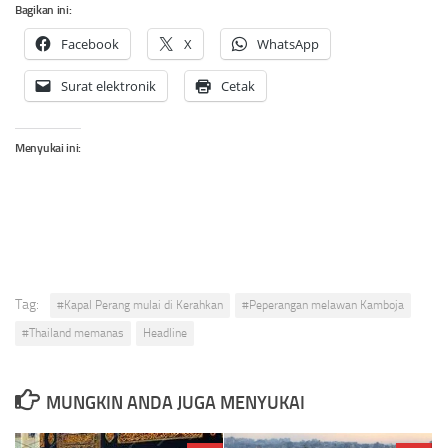
Bagikan ini:
Facebook
X
WhatsApp
Surat elektronik
Cetak
Menyukai ini:
Tag:
#Kapal Perang mulai di Kerahkan
#Peperangan melawan Kamboja
#Thailand memanas
Headline
MUNGKIN ANDA JUGA MENYUKAI