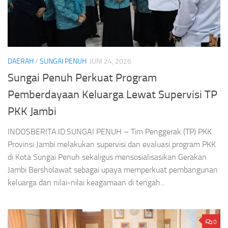
DAERAH
/
SUNGAI PENUH
JUNI 24, 2026
Sungai Penuh Perkuat Program
Pemberdayaan Keluarga Lewat Supervisi TP
PKK Jambi
INDOSBERITA.ID.SUNGAI PENUH – Tim Penggerak (TP) PKK
Provinsi Jambi melakukan supervisi dan evaluasi program PKK
di Kota Sungai Penuh sekaligus mensosialisasikan Gerakan
Jambi Bersholawat sebagai upaya memperkuat pembangunan
keluarga dan nilai-nilai keagamaan di tengah...
0