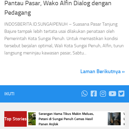
Pantau Pasar, Wako Alfin Dialog dengan
Pedagang
INDOSBERITA.ID.SUNGAIPENUH – Suasana Pasar Tanjung
Bajure tampak lebih tertata usai dilakukan penataan oleh
Pemerintah Kota Sungai Penuh. Untuk memastikan kondisi
tersebut berjalan optimal, Wali Kota Sungai Penuh, Alfin, turun
langsung meninjau kawasan pasar, Sabtu...
Laman Berikutnya »
IKUTI
i
Serangan Hama Tikus Makin Meluas,
Viral Pem
Top Stories
a
Petani di Sungai Penuh Cemas Hasil
Listrik Di
Panen Anjlok
Hukumny