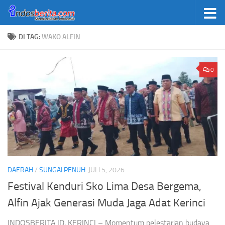
Skip to content
DI TAG:
WAKO ALFIN
0
DAERAH
/
SUNGAI PENUH
JULI 5, 2026
Festival Kenduri Sko Lima Desa Bergema,
Alfin Ajak Generasi Muda Jaga Adat Kerinci
INDOSBERITA.ID, KERINCI – Momentum pelestarian budaya