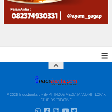
© 2026. Indosberita.id - By PT. INDOS MEDIA MANDIRI || LOKAK
STUDIOS CREATIVE