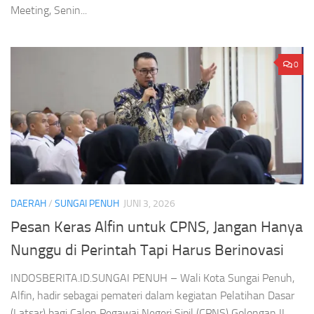
Meeting, Senin...
0
DAERAH
/
SUNGAI PENUH
JUNI 3, 2026
Pesan Keras Alfin untuk CPNS, Jangan Hanya
Nunggu di Perintah Tapi Harus Berinovasi
INDOSBERITA.ID.SUNGAI PENUH – Wali Kota Sungai Penuh,
Alfin, hadir sebagai pemateri dalam kegiatan Pelatihan Dasar
(Latsar) bagi Calon Pegawai Negeri Sipil (CPNS) Golongan II