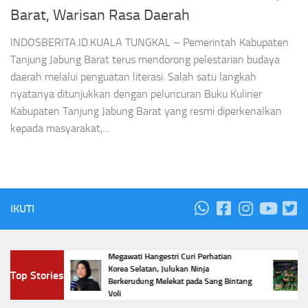
Barat, Warisan Rasa Daerah
INDOSBERITA.ID.KUALA TUNGKAL – Pemerintah Kabupaten
Tanjung Jabung Barat terus mendorong pelestarian budaya
daerah melalui penguatan literasi. Salah satu langkah
nyatanya ditunjukkan dengan peluncuran Buku Kuliner
Kabupaten Tanjung Jabung Barat yang resmi diperkenalkan
kepada masyarakat,...
IKUTI
Megawati Hangestri Curi Perhatian
n
Daf
Korea Selatan, Julukan Ninja
Top Stories
or 3 Jadi
Pre
Berkerudung Melekat pada Sang Bintang
Pre
Voli