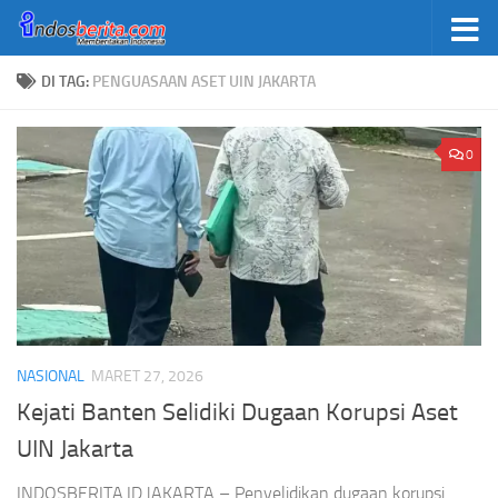
Skip to content
DI TAG:
PENGUASAAN ASET UIN JAKARTA
0
NASIONAL
MARET 27, 2026
Kejati Banten Selidiki Dugaan Korupsi Aset
UIN Jakarta
INDOSBERITA.ID.JAKARTA – Penyelidikan dugaan korupsi