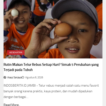
KESEHATAN
Rutin Makan Telur Rebus Setiap Hari? Simak 5 Perubahan yang
Terjadi pada Tubuh
Asep Sanjaya
Agustus 6, 2026
INDOSBERITA.ID.JAMBI - Telur rebus menjadi salah satu menu favorit
banyak orang karena praktis, kaya protein, dan mudah dipadukan
dengan berbagai…
Read More..